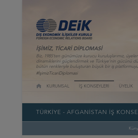
İŞİMİZ, TİCARİ DİPLOMASİ
Biz, 1985’ten günümüze kurucu kuruluşlarımız, üyelerim
dinamiklerini güçlendirmek ve Türkiye’nin gücünü düny
bütün renkleriyle buluşturan büyük bir iş platformuyu
#İşimizTicariDiplomasi
KURUMSAL
İŞ KONSEYLERİ
ÜYELİK
TÜRKİYE - AFGANİSTAN İŞ KONSE
Kün