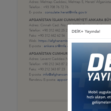
Adres: Mehtap Caddesi, Mehtap 5, Herat/ Afganist
Telefon : +93 708 76 72 76
E- posta :
consulate.herat@mfa.gov.tr
AFGANİSTAN İSLAM CUMHURİYETİ ANKARA BÜY
Adres: Cinnah Cad. No: 88, 06551 Çankaya Ankara
Telefon: +90 312 442 25 23
DEİK+ Yayında!
Faks: +90 312 442 62 56
Web:
https://afghanembassy.org.tr/
E-posta :
ankara.sr@mfa.af
AFGANİSTAN CUMHURİYETİ İSTANBUL BAŞKON
Adres: Levent Caddesi No:28 1. Levent Beşiktaş İsta
Telefon: +90 212 343 87 22
Faks: +90 212 343 87 23
E-posta:
info@afghanconsulate.org.tr
Randevu E-posta:
appointment@afghanconsulate.org