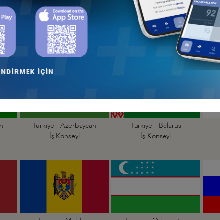
 - Afrika
Türkiye - Kuzey Amerika
Türkiye - Lat
nseyleri
İş Konseyleri
Karayipler İ
 - Avrupa
Türkiye - Orta Doğu ve
Sekt
nseyleri
Körfez İş Konseyleri
İş Kon
an
Türkiye - Azerbaycan
Türkiye - Belarus
İş Konseyi
İş Konseyi