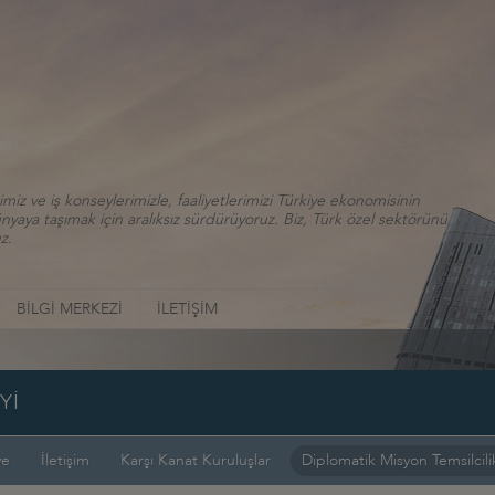
iz ve iş konseylerimizle, faaliyetlerimizi Türkiye ekonomisinin
aya taşımak için aralıksız sürdürüyoruz. Biz, Türk özel sektörünü
z.
BİLGİ MERKEZİ
İLETİŞİM
Yİ
ye
İletişim
Karşı Kanat Kuruluşlar
Diplomatik Misyon Temsilcilik