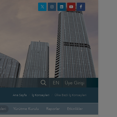
EN
Üye Girişi
Ana Sayfa
İş Konseyleri
Ülke Bazlı İş Konseyleri
leri
Yürütme Kurulu
Raporlar
Etkinlikler