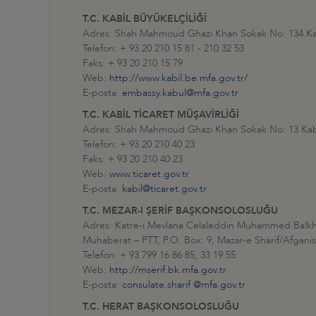
T.C. KABİL BÜYÜKELÇİLİĞİ
Adres: Shah Mahmoud Ghazi Khan Sokak No: 134 Kab
Telefon: + 93 20 210 15 81 - 210 32 53
Faks: + 93 20 210 15 79
Web:
http://www.kabil.be.mfa.gov.tr/
E-posta:
embassy.kabul@mfa.gov.tr
T.C. KABİL TİCARET MÜŞAVİRLİĞİ
Adres: Shah Mahmoud Ghazi Khan Sokak No: 13 Kabi
Telefon: + 93 20 210 40 23
Faks: + 93 20 210 40 23
Web:
www.ticaret.gov.tr
E-posta:
kabil@ticaret.gov.tr
T.C. MEZAR-I ŞERİF BAŞKONSOLOSLUĞU
Adres: Katre-i Mevlana Celaleddin Muhammed Balkh
Muhaberat – PTT, P.O. Box: 9, Mazar-e Sharif/Afgani
Telefon: + 93 799 16 86 85, 33 19 55
Web:
http://mserif.bk.mfa.gov.tr
E-posta:
consulate.sharif @mfa.gov.tr
T.C. HERAT BAŞKONSOLOSLUĞU