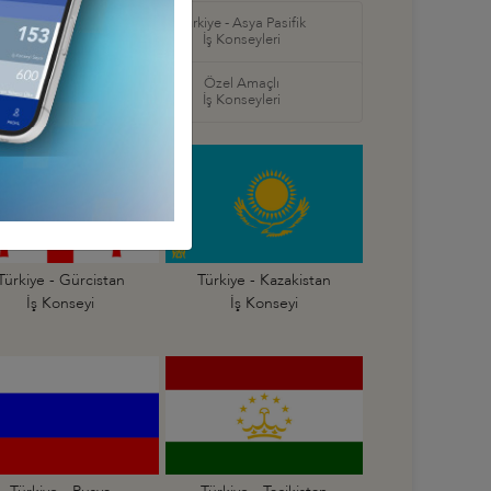
in Amerika ve
Türkiye - Asya Pasifik
ş Konseyleri
İş Konseyleri
örel
Özel Amaçlı
seyleri
İş Konseyleri
Türkiye - Gürcistan
Türkiye - Kazakistan
İş Konseyi
İş Konseyi