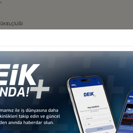
an
ÜKELÇİLİĞİ
SOLOSLUĞU
nbul
.tr
Diğer İş Konseyleri