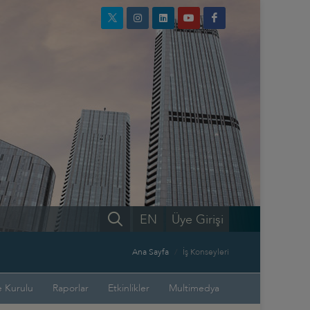
EN
Üye Girişi
Ana Sayfa
İş Konseyleri
 Kurulu
Raporlar
Etkinlikler
Multimedya