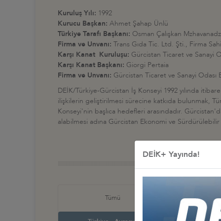
Kuruluş Yılı:
1992
Kurucu Başkan:
Ahmet Şahap Ünlü
Türkiye Tarafı Başkanı:
Osman Çalışkan Mzhavanad
Firma ve Unvanı:
Trans Gıda Tic. Ltd. Şti., Firma Sah
Karşı Kanat Kuruluşu:
Gürcistan Ticaret ve Sanayi 
Karşı Kanat Başkanı:
Giorgi Pertaia
Firma ve Unvanı:
Gürcistan Ticaret ve Sanayi Odası
DEİK/Türkiye-Gürcistan İş Konseyi 1992 yılında itibar
ilişkilerin geliştirilmesi sürecine katkıda bulunmak, T
Konseyi'nin başlıca hedefleri arasındadır. Gürcistan'da
alabilmesi adına Gürcistan Ekonomi ve Sürdürülebilir K
DEİK+ Yayında!
Türkiye
Tümü
İş Ko