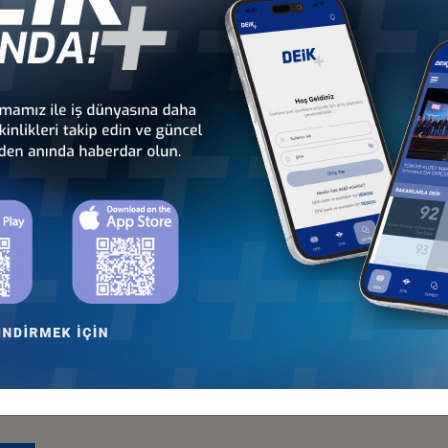
 - Avrupa
Türkiye - Orta Doğu ve
Sekt
nseyleri
Körfez İş Konseyleri
İş Kon
an
Türkiye - Azerbaycan
Türkiye - Belarus
İş Konseyi
İş Konseyi
an
Türkiye - Moldova
Türkiye - Özbekistan
İş Konseyi
İş Konseyi