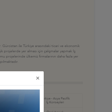
 Gürcistan ile Türkiye arasındaki ticari ve ekonomik
jik projelerde yer alması için çalışmalar yapmak İş
lumu projelerinde ülkemiz firmalarının daha fazla yer
apılmaktadır.
×
in Amerika ve
Türkiye - Asya Pasifik
ş Konseyleri
İş Konseyleri