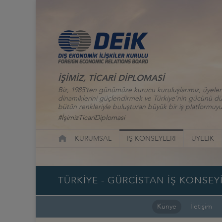
İŞİMİZ, TİCARİ DİPLOMASİ
Biz, 1985’ten günümüze kurucu kuruluşlarımız, üyelerim
dinamiklerini güçlendirmek ve Türkiye’nin gücünü düny
bütün renkleriyle buluşturan büyük bir iş platformuyu
#İşimizTicariDiplomasi
KURUMSAL
İŞ KONSEYLERİ
ÜYELİK
TÜRKİYE - GÜRCİSTAN İŞ KONSEY
Künye
İletişim