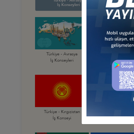
Türkiye - Avrasya
Türkiye
İş Konseyleri
İş Ko
Türkiye - Avrasya
Türkiye - Afganist
İş Konseyleri
İş Konseyi
Türkiye - Kırgızistan
Türkiye - Moğolist
İş Konseyi
İş Konseyi