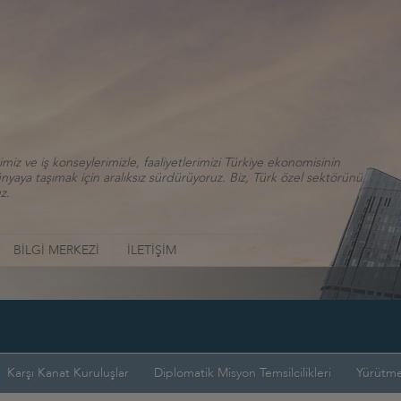
iz ve iş konseylerimizle, faaliyetlerimizi Türkiye ekonomisinin
aya taşımak için aralıksız sürdürüyoruz. Biz, Türk özel sektörünü
z.
BİLGİ MERKEZİ
İLETİŞİM
İ
Karşı Kanat Kuruluşlar
Diplomatik Misyon Temsilcilikleri
Yürütme