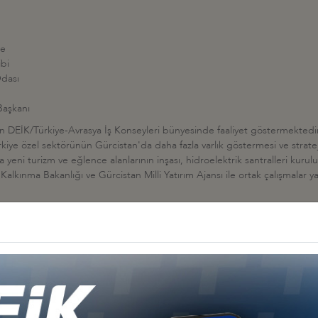
ze
ibi
Odası
 Başkanı
en DEİK/Türkiye-Avrasya İş Konseyleri bünyesinde faaliyet göstermektedir.
ürkiye özel sektörünün Gürcistan'da daha fazla varlık göstermesi ve strate
 yeni turizm ve eğlence alanlarının inşası, hidroelektrik santralleri kuru
alkınma Bakanlığı ve Gürcistan Milli Yatırım Ajansı ile ortak çalışmalar y
Diğer İş Konseyleri
 - Afrika
Türkiye - Kuzey Amerika
Türkiye - Lat
nseyleri
İş Konseyleri
Karayipler İ