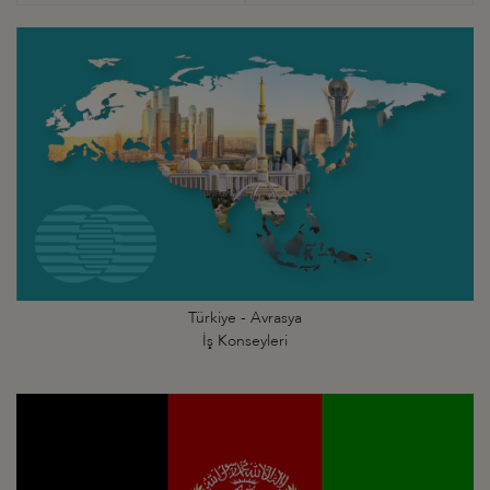
Türkiye - Avrasya
İş Konseyleri