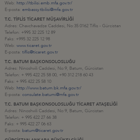
Web:
http://tbilisi.emb.mfa.gov.tr/
E-posta:
embassy.tbilisi@mfa.gov.tr
T.C. TİFLİS TİCARET MÜŞAVİRLİĞİ
Adres: Chavchavadze Caddesi, No:35 0162 Tiflis - Gürcistan
Telefon: +995 32 225 12 89
Faks: +995 32 225 12 98
Web:
www.ticaret.gov.tr
E-posta:
tiflis@ticaret.gov.tr
T.C. BATUM BAŞKONSOLOSLUĞU
Adres: Ninoshvili Caddesi, No:9, Batum, Gürcistan
Telefon: + 995 422 25 58 00, +90 312 218 60 43
Faks: + 995 422 25 58 10
Web:
http://www.batum.bk.mfa.gov.tr/
E-posta:
consulate.batumi@mfa.gov.tr
T.C. BATUM BAŞKONSOLOSLUĞU TİCARET ATAŞELİĞİ
Adres: Ninoshvili Caddesi, No:9, Batum, Gürcistan
Telefon: + 995 422 27 66 38
Faks: + 995 422 27 06 63
E-posta:
batum@ticaret.gov.tr