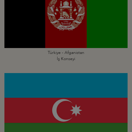
Türkiye - Afganistan
İş Konseyi