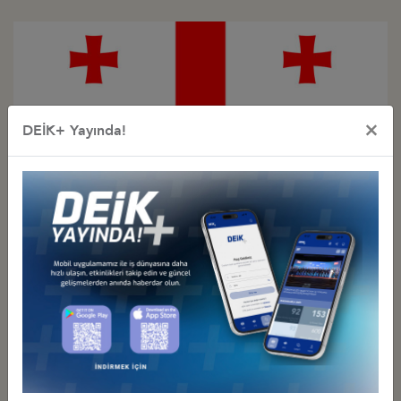
×
DEİK+ Yayında!
Türkiye - Gürcistan
İş Konseyi