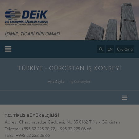
İŞİMİZ, TİCARİ DİPLOMASİ
EN
Üye Girişi
TÜRKİYE - GÜRCİSTAN İŞ KONSEYİ
Ana Sayfa
İş Konseyleri
T.C. TİFLİS BÜYÜKELÇİLİĞİ
Adres: Chavchavadze Caddesi, No:35 0162 Tiflis - Gürcistan
Telefon: +995 32 225 20 72,
+995 32 225 06 66
Faks: +995 32 222 06 66