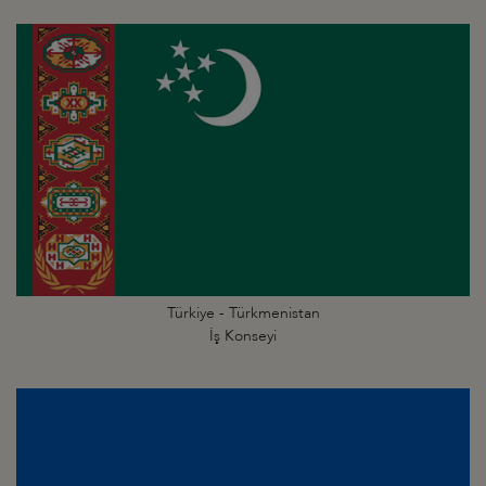
Türkiye - Türkmenistan
İş Konseyi