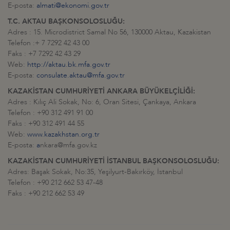
E-posta:
almati@ekonomi.gov.tr
T.C. AKTAU BAŞKONSOLOSLUĞU:
Adres : 15. Microdistrict Samal No 56, 130000 Aktau, Kazakistan
Telefon :+ 7 7292 42 43 00
Faks : +7 7292 42 43 29
Web:
http://aktau.bk.mfa.gov.tr
E-posta:
consulate.aktau@mfa.gov.tr
KAZAKİSTAN CUMHURİYETİ ANKARA BÜYÜKELÇİLİĞİ:
Adres : Kılıç Ali Sokak, No: 6, Oran Sitesi, Çankaya, Ankara
Telefon : +90 312 491 91 00
Faks : +90 312 491 44 55
Web:
www.kazakhstan.org.tr
E-posta:
a
nkara@mfa.gov.kz
KAZAKİSTAN CUMHURİYETİ İSTANBUL BAŞKONSOLOSLUĞU:
Adres: Başak Sokak, No:35, Yeşilyurt-Bakırköy, İstanbul
Telefon : +90 212 662 53 47-48
Faks : +90 212 662 53 49