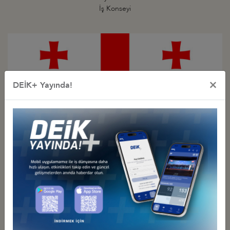
İş Konseyi
×
DEİK+ Yayında!
Türkiye - Gürcistan
İş Konseyi