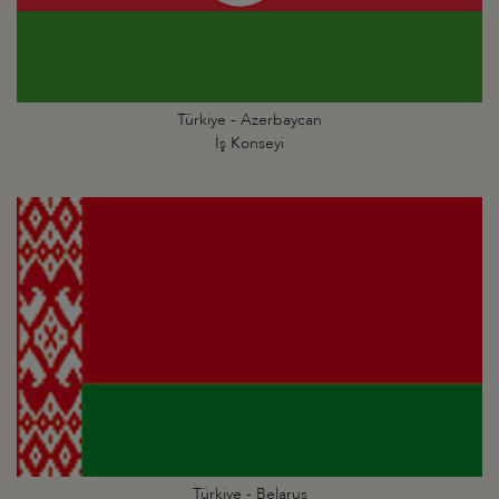
Türkiye - Azerbaycan
İş Konseyi
Türkiye - Belarus