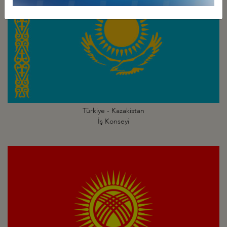
Türkiye - Kazakistan
İş Konseyi