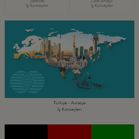
Sektörel
Özel Amaçlı
İş Konseyleri
İş Konseyleri
Türkiye - Avrasya
İş Konseyleri