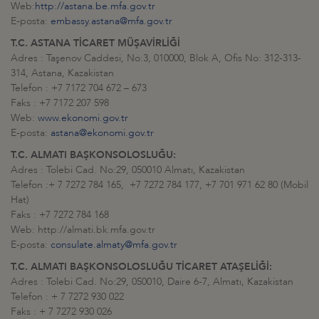
Web:
http://astana.be.mfa.gov.tr
E-posta:
embassy.astana@mfa.gov.tr
T.C. ASTANA TİCARET MÜŞAVİRLİĞİ
Adres : Taşenov Caddesi, No:3, 010000, Blok A, Ofis No: 312-313-
314, Astana, Kazakistan
Telefon : +7 7172 704 672 – 673
Faks : +7 7172 207 598
Web:
www.ekonomi.gov.tr
E-posta:
astana@ekonomi.gov.tr
T.C. ALMATI BAŞKONSOLOSLUĞU:
Adres : Tolebi Cad. No:29, 050010 Almatı, Kazakistan
Telefon :+ 7 7272 784 165, +7 7272 784 177, +7 701 971 62 80 (Mobil
Hat)
Faks : +7 7272 784 168
Web: http://almati.bk.mfa.gov.tr
E-posta:
consulate.almaty@mfa.gov.tr
T.C. ALMATI BAŞKONSOLOSLUĞU TİCARET ATAŞELİĞİ:
Adres : Tolebi Cad. No:29, 050010, Daire 6-7, Almatı, Kazakistan
Telefon : + 7 7272 930 022
Faks : + 7 7272 930 026