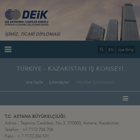
İŞİMİZ, TİCARİ DİPLOMASİ
EN
Üye Girişi
TÜRKİYE - KAZAKİSTAN İŞ KONSEYİ
Ana Sayfa
İş Konseyleri
Ülke Bazlı İş Konseyleri
T.C. ASTANA BÜYÜKELÇİLİĞİ:
Adres : Taşenov Caddesi, No:3, 010000, Astana, Kazakistan
Telefon : +7 7172 704 704
Faks : + 7 7172 204 531