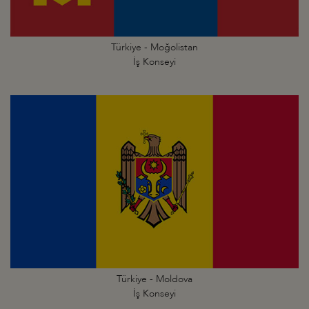
Türkiye - Moğolistan
İş Konseyi
Türkiye - Moldova
İş Konseyi