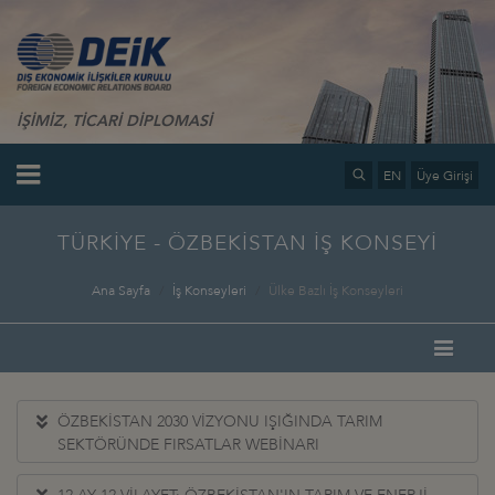
İŞİMİZ, TİCARİ DİPLOMASİ
EN
Üye Girişi
TÜRKİYE - ÖZBEKİSTAN İŞ KONSEYİ
Ana Sayfa
İş Konseyleri
Ülke Bazlı İş Konseyleri
ÖZBEKİSTAN 2030 VİZYONU IŞIĞINDA TARIM
SEKTÖRÜNDE FIRSATLAR WEBİNARI