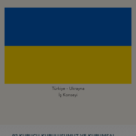
Türkiye - Ukrayna
İş Konseyi
92 KURUCU KURULUŞUMUZ VE KURUMSAL