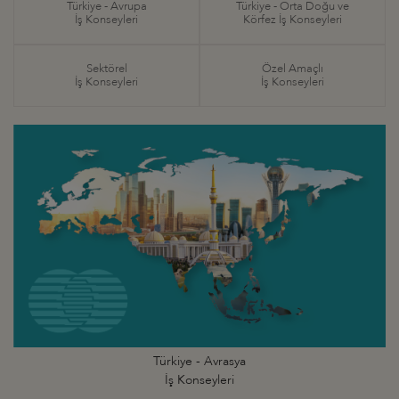
Türkiye - Avrupa
Türkiye - Orta Doğu ve
İş Konseyleri
Körfez İş Konseyleri
Sektörel
Özel Amaçlı
İş Konseyleri
İş Konseyleri
Türkiye - Avrasya
İş Konseyleri