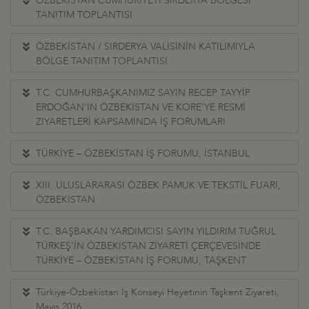
ÖZBEKİSTAN CUMHURIYETİ SIRDERYA BÖLGESİ
TANITIM TOPLANTISI
ÖZBEKİSTAN / SIRDERYA VALİSİNİN KATILIMIYLA
BÖLGE TANITIM TOPLANTISI
T.C. CUMHURBAŞKANIMIZ SAYIN RECEP TAYYİP
ERDOĞAN'IN ÖZBEKİSTAN VE KORE'YE RESMİ
ZIYARETLERİ KAPSAMINDA İŞ FORUMLARI
TÜRKİYE – ÖZBEKİSTAN İŞ FORUMU, İSTANBUL
XIII. ULUSLARARASI ÖZBEK PAMUK VE TEKSTİL FUARI,
ÖZBEKİSTAN
T.C. BAŞBAKAN YARDIMCISI SAYIN YILDIRIM TUĞRUL
TÜRKEŞ’İN ÖZBEKİSTAN ZİYARETİ ÇERÇEVESİNDE
TÜRKİYE – ÖZBEKİSTAN İŞ FORUMU, TAŞKENT
Türkiye-Özbekistan İş Konseyi Heyetinin Taşkent Ziyareti,
Mayıs 2016