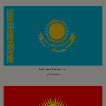
Türkiye - Kazakistan
İş Konseyi