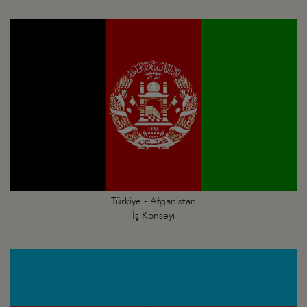
Türkiye - Afganistan
İş Konseyi