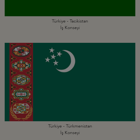
Türkiye - Tacikistan
İş Konseyi
Türkiye - Türkmenistan
İş Konseyi