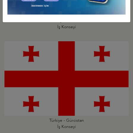
Türkiye - Belarus
İş Konseyi
Türkiye - Gürcistan
İş Konseyi