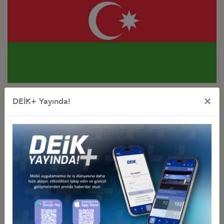
Türkiye - Azerbaycan
×
DEİK+ Yayında!
İş Konseyi