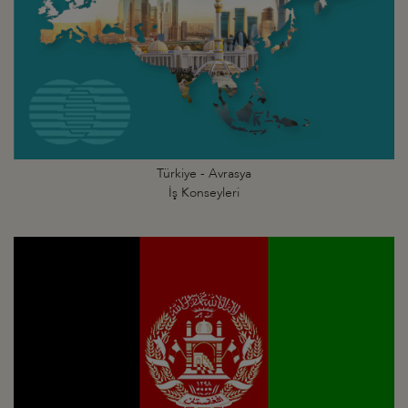
Türkiye - Avrasya
İş Konseyleri