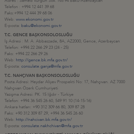
Adres : Samed Vurgun Sok. No:94 Bakü-Azerbaycan
Telefon : +994 12 441 39 68
Faks:+994 12 444 39 68 06
Web:
www.ekonomi.gov.tr
E-posta:
baku@ekonomi.gov.tr
T.C. GENCE BAŞKONSOLOSLUĞU
İş Adresi : M. A. Abbaszade, 8A, AZ2000, Gence, Azerbaycan
Telefon: +994 22 266 29 23 (24 - 25)
Faks: +994 22 266 29 26
Web:
http://gence.bk.mfa.gov.tr/
E-posta:
consulate.ganja@mfa.gov.tr
T.C. NAHÇIVAN BAŞKONSOLOSLUĞU
Posta Adresi: Heydar Aliyev Prospekti No: 17, Nahçıvan. AZ 7000
Nahçıvan Özerk Cumhuriyeti
Yazışma Adresi: PK. 15 Iğdır - Türkiye
Telefon: +994 36 545 26 60, 549 91 10 (14-15-16)
Ankara hatları: +90 312 309 66 80, 309 87 28
Faks: +90 312 309 87 29, +994 36 545 26 60
Web:
http://nahcivan.bk.mfa.gov.tr/
E-posta:
consulate.nakhchivan@mfa.gov.tr