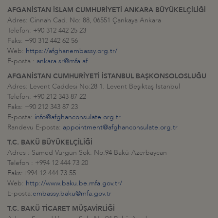
AFGANİSTAN İSLAM CUMHURİYETİ ANKARA BÜYÜKELÇİLİĞİ
Adres: Cinnah Cad. No: 88, 06551 Çankaya Ankara
Telefon: +90 312 442 25 23
Faks: +90 312 442 62 56
Web:
https://afghanembassy.org.tr/
E-posta :
ankara.sr@mfa.af
AFGANİSTAN CUMHURİYETİ İSTANBUL BAŞKONSOLOSLUĞU
Adres: Levent Caddesi No:28 1. Levent Beşiktaş İstanbul
Telefon: +90 212 343 87 22
Faks: +90 212 343 87 23
E-posta:
info@afghanconsulate.org.tr
Randevu E-posta:
appointment@afghanconsulate.org.tr
T.C. BAKÜ BÜYÜKELÇİLİĞİ
Adres : Samed Vurgun Sok. No:94 Bakü-Azerbaycan
Telefon : +994 12 444 73 20
Faks:+994 12 444 73 55
Web:
http://www.baku.be.mfa.gov.tr/
E-posta:
embassy.baku@mfa.gov.tr
T.C. BAKÜ TİCARET MÜŞAVİRLİĞİ