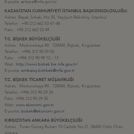
E-posta:
a
nkara@mfa.gov.kz
KAZAKİSTAN CUMHURİYETİ İSTANBUL BAŞKONSOLOSLUĞU:
Adres: Başak Sokak, No:35, Yeşilyurt-Bakırköy, İstanbul
Telefon : +90 212 662 53 47-48
Faks : +90 212 662 53 49
T.C. BİŞKEK BÜYÜKELÇİLİĞİ
Adres : Moskovskaya 89, 720040, Bişkek, Kırgızistan
Telefon : +996 312 90 59 00
Faks: +996 312 90 99 12 - 13
Web:
http://www.biskek.be.mfa.gov.tr/
E-posta:
embassy.bishkek@mfa.gov.tr
T.C. BİŞKEK TİCARET MÜŞAVİRLİĞİ
Adres : Moskovskaya 89, 720040, Bişkek, Kırgızistan
Telefon: +996 312 90 29 34
Faks: +996 312 90 29 35
Web:
www.ekonomi.gov.tr
E-posta:
biskek@ekonomi.gov.tr
KIRGIZİSTAN ANKARA BÜYÜKELÇİLİĞİ:
Adres : Turan Güneş Bulvarı 15 Cadde No.21, 06450 Yıldız Oran,
Ankara