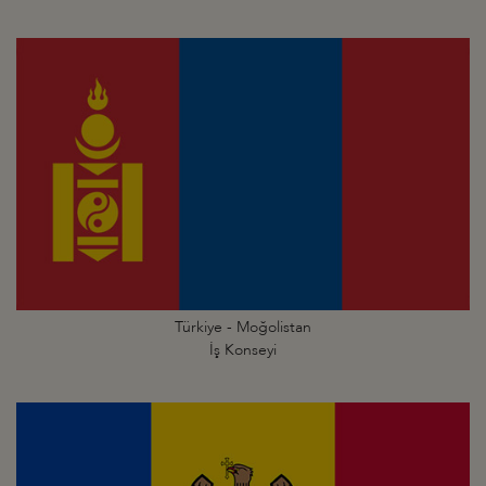
Türkiye - Moğolistan
İş Konseyi