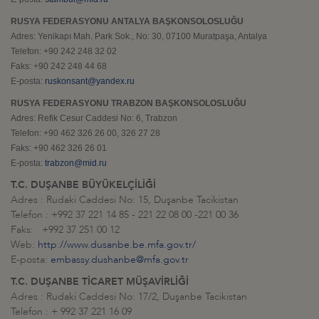
RUSYA FEDERASYONU ANTALYA BAŞKONSOLOSLUĞU
Adres: Yenikapı Mah. Park Sok., No: 30, 07100 Muratpaşa, Antalya
Telefon: +90 242 248 32 02
Faks: +90 242 248 44 68
E-posta:
ruskonsant@yandex.ru
RUSYA FEDERASYONU TRABZON BAŞKONSOLOSLUĞU
Adres: Refik Cesur Caddesi No: 6, Trabzon
Telefon: +90 462 326 26 00, 326 27 28
Faks: +90 462 326 26 01
E-posta:
trabzon@mid.ru
T.C. DUŞANBE BÜYÜKELÇİLİĞİ
Adres : Rudaki Caddesi No: 15, Duşanbe Tacikistan
Telefon : +992 37 221 14 85 - 221 22 08 00 -221 00 36
Faks: +992 37 251 00 12
Web:
http://www.dusanbe.be.mfa.gov.tr/
E-posta:
embassy.dushanbe@mfa.gov.tr
T.C. DUŞANBE TİCARET MÜŞAVİRLİĞİ
Adres : Rudaki Caddesi No: 17/2, Duşanbe Tacikistan
Telefon : + 992 37 221 16 09