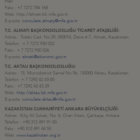
Hat)
Faks : +7 7272 784 168
Web: http://almati.bk.mfa.gov.tr
E-posta:
consulate.almaty@mfa.gov.tr
T.C. ALMATI BAŞKONSOLOSLUĞU TİCARET ATAŞELİĞİ:
Adres : Tolebi Cad. No:29, 050010, Daire 6-7, Almatı, Kazakistan
Telefon : + 7 7272 930 022
Faks : + 7 7272 930 026
E-posta:
almati@ekonomi.gov.tr
T.C. AKTAU BAŞKONSOLOSLUĞU:
Adres : 15. Microdistrict Samal No 56, 130000 Aktau, Kazakistan
Telefon :+ 7 7292 42 43 00
Faks : +7 7292 42 43 29
Web:
http://aktau.bk.mfa.gov.tr
E-posta:
consulate.aktau@mfa.gov.tr
KAZAKİSTAN CUMHURİYETİ ANKARA BÜYÜKELÇİLİĞİ:
Adres : Kılıç Ali Sokak, No: 6, Oran Sitesi, Çankaya, Ankara
Telefon : +90 312 491 91 00
Faks : +90 312 491 44 55
Web:
www.kazakhstan.org.tr