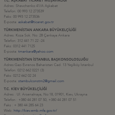
T.C. AŞKABAT TİCARET MÜŞAVİRLİĞİ
Adres: Shevchenko 41/A Aşkabat
Telefon: 00 993 12 273539
Faks: 00 993 12 273536
E-posta:
askabat@ticaret.gov.tr
TÜRKMENİSTAN ANKARA BÜYÜKELÇİLİĞİ
Adres: Koza Sok. No: 28 Çankaya Ankara
Telefon: 312 441 71 22 -24
Faks: 0312 441 7125
E-posta:
tmankara@yahoo.com
TÜRKMENİSTAN İSTANBUL BAŞKONSOLOSLUĞU
Adres:Gazi Evrenos Baharistan Cad. 13 Yeşilköy İstanbul
Telefon: 0212 662 0221 (3)
Faks: 0212 662 02 24
E-posta:
stambulconstm2@gmail.com
T.C. KİEV BÜYÜKELÇİLİĞİ
Adres : Ul. Arsenalnaya, No:18, 01901, Kiev, Ukrayna
Telefon : +380 44 281 07 50, +380 44 281 07 51
Faks : + 380 44 285 64 23
Web:
http://kiev.emb.mfa.gov.tr/