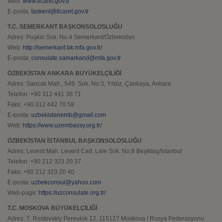
Web:
www.ticaret.gov.tr
E-posta:
taskent@ticaret.gov.tr
T.C. SEMERKANT BAŞKONSOLOSLUĞU
Adres: Puşkin Sok. No:4 Semerkant/Özbekistan
Web:
http://semerkant.bk.mfa.gov.tr/
E-posta:
consulate.samarkand@mfa.gov.tr
ÖZBEKİSTAN ANKARA BÜYÜKELÇİLİĞİ
Adres: Sancak Mah., 549. Sok. No:3, Yıldız, Çankaya, Ankara
Telefon: +90 312 441 38 71
Faks: +90 312 442 70 58
E-posta:
uzbekistanemb@gmail.com
Web:
https://www.uzembassy.org.tr/
ÖZBEKİSTAN İSTANBUL BAŞKONSOLOSLUĞU
Adres: Levent Mah. Levent Cad. Lale Sok. No:8 Beşiktaş/İstanbul
Telefon: +90 212 323 20 37
Faks: +90 212 323 20 40
E-posta:
uzbekconsul@yahoo.com
Web-page:
https://uzconsulate.org.tr/
T.C. MOSKOVA BÜYÜKELÇİLİĞİ
Adres: 7. Rostovskiy Pereulok 12, 115127 Moskova / Rusya Federasyonu