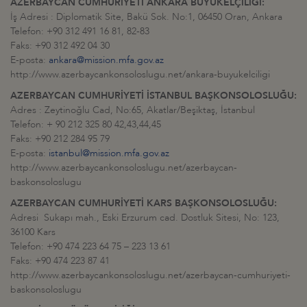
AZERBAYCAN CUMHURİYETİ ANKARA BÜYÜKELÇİLİĞİ:
İş Adresi : Diplomatik Site, Bakü Sok. No:1, 06450 Oran, Ankara
Telefon: +90 312 491 16 81, 82-83
Faks: +90 312 492 04 30
E-posta:
ankara@mission.mfa.gov.az
http://www.azerbaycankonsoloslugu.net/ankara-buyukelciligi
AZERBAYCAN CUMHURİYETİ İSTANBUL BAŞKONSOLOSLUĞU:
Adres : Zeytinoğlu Cad, No:65, Akatlar/Beşiktaş, İstanbul
Telefon: + 90 212 325 80 42,43,44,45
Faks: +90 212 284 95 79
E-posta:
istanbul@mission.mfa.gov.az
http://www.azerbaycankonsoloslugu.net/azerbaycan-
baskonsoloslugu
AZERBAYCAN CUMHURİYETİ KARS BAŞKONSOLOSLUĞU:
Adresi Sukapı mah., Eski Erzurum cad. Dostluk Sitesi, No: 123,
36100 Kars
Telefon: +90 474 223 64 75 – 223 13 61
Faks: +90 474 223 87 41
http://www.azerbaycankonsoloslugu.net/azerbaycan-cumhuriyeti-
baskonsoloslugu