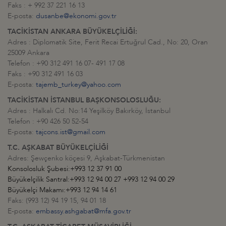
Faks : + 992 37 221 16 13
E-posta:
dusanbe@ekonomi.gov.tr
TACİKİSTAN ANKARA BÜYÜKELÇİLİĞİ:
Adres : Diplomatik Site, Ferit Recai Ertuğrul Cad., No: 20, Oran
25009 Ankara
Telefon : +90 312 491 16 07- 491 17 08
Faks : +90 312 491 16 03
E-posta:
tajemb_turkey@yahoo.com
TACİKİSTAN İSTANBUL BAŞKONSOLOSLUĞU:
Adres : Halkalı Cd. No:14 Yeşilköy Bakırköy, İstanbul
Telefon : +90 426 50 52-54
E-posta:
tajcons.ist@gmail.com
T.C. AŞKABAT BÜYÜKELÇİLİĞİ
Adres: Şewçenko köçesi 9, Aşkabat-Türkmenistan
Konsolosluk Şubesi:+993 12 37 91 00
Büyükelçilik Santral:+993 12 94 00 27 +993 12 94 00 29
Büyükelçi Makamı:+993 12 94 14 61
Faks: (993 12) 94 19 15, 94 01 18
E-posta:
embassy.ashgabat@mfa.gov.tr