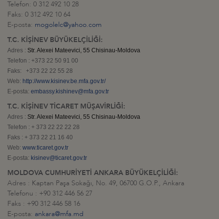
Telefon: 0 312 492 10 28
Faks: 0 312 492 10 64
E-posta:
mogolelc@yahoo.com
T.C. KİŞİNEV BÜYÜKELÇİLİĞİ:
Adres :
Str. Alexei Mateevici, 55
Chisinau-Moldova
Telefon : +373 22 50 91 00
Faks: +373 22 22 55 28
Web:
http://www.kisinev.be.mfa.gov.tr/
E-posta:
embassy.kishinev@mfa.gov.tr
T.C. KİŞİNEV TİCARET MÜŞAVİRLİĞİ:
Adres :
Str. Alexei Mateevici, 55
Chisinau-Moldova
Telefon : + 373 22 22 22 28
Faks : + 373 22 21 16 40
Web:
www.ticaret.gov.tr
E-posta:
kisinev@ticaret.gov.tr
MOLDOVA CUMHURİYETİ ANKARA BÜYÜKELÇİLİĞİ:
Adres : Kaptan Paşa Sokağı, No. 49, 06700 G.O.P., Ankara
Telefonu : +90 312 446 56 27
Faks : +90 312 446 58 16
E-posta:
ankara@mfa.md