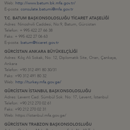
Web:
http://www.batum.bk.mfa.gov.tr/
E-posta:
consulate.batumi@mfa.gov.tr
T.C. BATUM BAŞKONSOLOSLUĞU TİCARET ATAŞELİĞİ
Adres: Ninoshvili Caddesi, No:9, Batum, Gürcistan
Telefon: + 995 422 27 66 38
Faks: + 995 422 27 06 63
E-posta:
batum@ticaret.gov.tr
GÜRCİSTAN ANKARA BÜYÜKELÇİLİĞİ
Adres: Kılıç Ali Sokak, No: 12, Diplomatik Site, Oran, Çankaya,
Ankara
Telefon: +90 312 491 80 30/31
Faks: +90 312 491 80 32
Web:
http://turkey.mfa.gov.ge/
GÜRCİSTAN İSTANBUL BAŞKONSOLOSLUĞU
Adres: Levent Cad. Sümbül Sok. No: 17, Levent, İstanbul
Telefon: +90 212 270 02 61
Faks: +90 212 270 02 31
Web: https://istanbul.mfa.gov.ge/
GÜRCİSTAN TRABZON BAŞKONSOLOSLUĞU