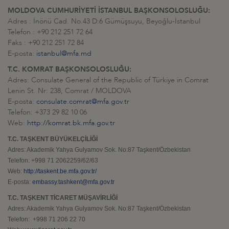
MOLDOVA CUMHURİYETİ İSTANBUL BAŞKONSOLOSLUĞU:
Adres : İnönü Cad. No.43 D:6 Gümüşsuyu, Beyoğlu-İstanbul
Telefon : +90 212 251 72 64
Faks : +90 212 251 72 84
E-posta:
istanbul@mfa.md
T.C. KOMRAT BAŞKONSOLOSLUĞU:
Adres: Consulate General of the Republic of Türkiye in Comrat
Lenin St. Nr: 238, Comrat / MOLDOVA
E-posta:
consulate.comrat@mfa.gov.tr
Telefon: +373 29 82 10 06
Web:
http://komrat.bk.mfa.gov.tr
T.C. TAŞKENT BÜYÜKELÇİLİĞİ
Adres: Akademik Yahya Gulyamov Sok. No:87 Taşkent/Özbekistan
Telefon:
+998 71 2062259/62/63
Web:
http://taskent.be.mfa.gov.tr/
E-posta:
embassy.tashkent@mfa.gov.tr
T.C. TAŞKENT TİCARET MÜŞAVİRLİĞİ
Adres: Akademik Yahya Gulyamov Sok. No:87 Taşkent/Özbekistan
Telefon: +998 71 206 22 70