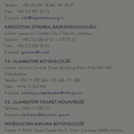
Telefon : +90 312 491 35 06- 491 35 07
Faks : +90 312 491 35 13
E-posta:
info@kgembassy.org.tr
KIRGIZİSTAN İSTANBUL BAŞKONSOLOSLUĞU:
Adres: Lamartin Caddesi No.7 Taksim, İstanbul
Telefon : +90 212 235 67 67 – 235 37 37
Faks : +90 212 235 92 93
E-posta:
genkon@tr.net
T.C. ULANBATOR BÜYÜKELÇİLİĞİ
Adres: District Central Tower Building Floor:9 No:901-903
Ulaanbaatar
Telefon: 976 11 329 545- 310 148- 311 200
Faks: :+976-11 313 992
E-posta:
embassy.ulaanbaatar@mfa.gov.tr
T.C. ULANBATOR TİCARET MÜŞAVİRLİĞİ
Tel/faks: +976-11-330 173
E-posta:
ulanbator@ekonomi.gov.tr
MOĞOLİSTAN ANKARA BÜYÜKELÇİLİĞİ
Adres: A.Fethi Okyar Sokak No.4, Oran, Çankaya 06450 Ankara,