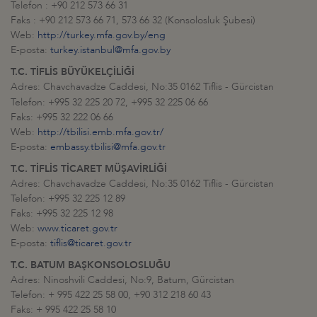
Telefon : +90 212 573 66 31
Faks : +90 212 573 66 71, 573 66 32 (Konsolosluk Şubesi)
Web:
http://turkey.mfa.gov.by/eng
E-posta:
turkey.istanbul@mfa.gov.by
T.C. TİFLİS BÜYÜKELÇİLİĞİ
Adres: Chavchavadze Caddesi, No:35 0162 Tiflis - Gürcistan
Telefon: +995 32 225 20 72,
+995 32 225 06 66
Faks: +995 32 222 06 66
Web:
http://tbilisi.emb.mfa.gov.tr/
E-posta:
embassy.tbilisi@mfa.gov.tr
T.C. TİFLİS TİCARET MÜŞAVİRLİĞİ
Adres: Chavchavadze Caddesi, No:35 0162 Tiflis - Gürcistan
Telefon: +995 32 225 12 89
Faks: +995 32 225 12 98
Web:
www.ticaret.gov.tr
E-posta:
tiflis@ticaret.gov.tr
T.C. BATUM BAŞKONSOLOSLUĞU
Adres: Ninoshvili Caddesi, No:9, Batum, Gürcistan
Telefon: + 995 422 25 58 00, +90 312 218 60 43
Faks: + 995 422 25 58 10