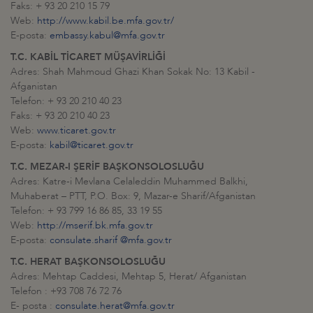
Faks: + 93 20 210 15 79
Web:
http://www.kabil.be.mfa.gov.tr/
E-posta:
embassy.kabul@mfa.gov.tr
T.C. KABİL TİCARET MÜŞAVİRLİĞİ
Adres: Shah Mahmoud Ghazi Khan Sokak No: 13 Kabil -
Afganistan
Telefon: + 93 20 210 40 23
Faks: + 93 20 210 40 23
Web:
www.ticaret.gov.tr
E-posta:
kabil@ticaret.gov.tr
T.C. MEZAR-I ŞERİF BAŞKONSOLOSLUĞU
Adres: Katre-i Mevlana Celaleddin Muhammed Balkhi,
Muhaberat – PTT, P.O. Box: 9, Mazar-e Sharif/Afganistan
Telefon: + 93 799 16 86 85, 33 19 55
Web:
http://mserif.bk.mfa.gov.tr
E-posta:
consulate.sharif @mfa.gov.tr
T.C. HERAT BAŞKONSOLOSLUĞU
Adres: Mehtap Caddesi, Mehtap 5, Herat/ Afganistan
Telefon : +93 708 76 72 76
E- posta :
consulate.herat@mfa.gov.tr