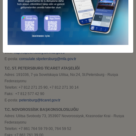
Faks: + 7 843 264 46 40
E-posta:
kazan@ticaret.gov.tr
T.C. ST. PETERSBURG BAŞKONSOLOSLUĞU
Adres: 191036, 7-ya Sovetskaya Ulitsa, No:24, St.Petersburg - Rusya
Federasyonu
Telefon: +7 812 577 18 12
Faks: +7 812 577 42 90
Web:
http://stpetersburg.bk.mfa.gov.tr
E-posta:
consulate.stpetersburg@mfa.gov.tr
T.C. ST. PETERSBURG TİCARET ATAŞELİĞİ
Adres: 191036, 7-ya Sovetskaya Ulitsa, No:24, St.Petersburg - Rusya
Federasyonu
Telefon: +7 812 271 25 90, +7 812 271 30 14
Faks: +7 812 577 42 90
E-posta:
petersburg@ticaret.gov.tr
T.C. NOVOROSSİSK BAŞKONSOLOSLUĞU
Adres: Ulitsa Svobody 73, 353907 Novorossiysk, Krasnodar Krai - Rusya
Federasyonu
Telefon: +7 861 764 59 79 00, 764 59 52
Faks: +7 861 761 39 00