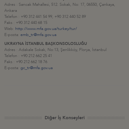
Adres : Sancak Mahallesi, 512. Sokak, No: 17, 06550, Çankaya,
Ankara
Telefon : +90 312 441 54 99, +90 312 440 52 89
Faks : +90 312 440 68 15
Web:
http://www.mfa.gov.ua/turkey/tur/
E-posta:
emb_tr@mfa.gov.ua
UKRAYNA İSTANBUL BAŞKONSOLOSLUĞU
Adres : Adakale Sokak, No:13, Şenlikköy, Florya, İstanbul
Telefon : +90 212 662 25 41
Faks : +90 212 662 18 76
E-posta:
gc_tr@mfa.gov.ua
Diğer İş Konseyleri