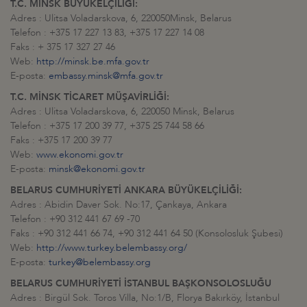
T.C. MİNSK BÜYÜKELÇİLİĞİ:
Adres : Ulitsa Voladarskova, 6, 220050Minsk, Belarus
Telefon : +375 17 227 13 83, +375 17 227 14 08
Faks : + 375 17 327 27 46
Web:
http://minsk.be.mfa.gov.tr
E-posta:
embassy.minsk@mfa.gov.tr
T.C. MİNSK TİCARET MÜŞAVİRLİĞİ:
Adres : Ulitsa Voladarskova, 6, 220050 Minsk, Belarus
Telefon : +375 17 200 39 77, +375 25 744 58 66
Faks : +375 17 200 39 77
Web:
www.ekonomi.gov.tr
E-posta:
minsk@ekonomi.gov.tr
BELARUS CUMHURİYETİ ANKARA BÜYÜKELÇİLİĞİ:
Adres : Abidin Daver Sok. No:17, Çankaya, Ankara
Telefon : +90 312 441 67 69 -70
Faks : +90 312 441 66 74, +90 312 441 64 50 (Konsolosluk Şubesi)
Web:
http://www.turkey.belembassy.org/
E-posta:
turkey@belembassy.org
BELARUS CUMHURİYETİ İSTANBUL BAŞKONSOLOSLUĞU
Adres : Birgül Sok. Toros Villa, No:1/B, Florya Bakırköy, İstanbul