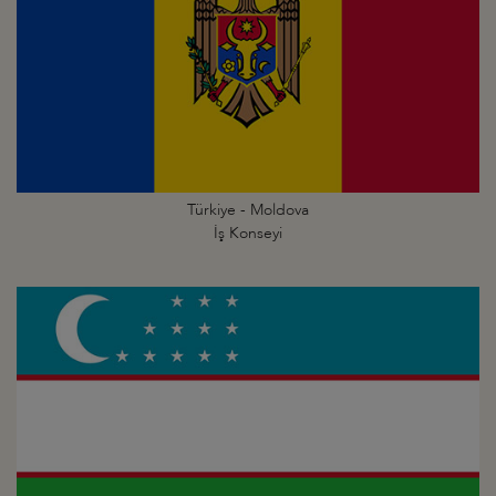
Türkiye - Moldova
İş Konseyi