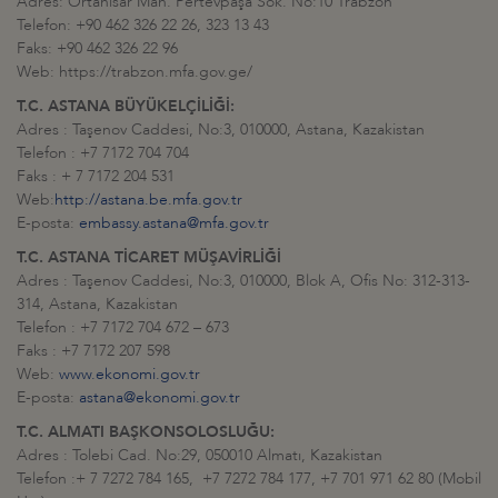
Adres: Ortahisar Mah. Pertevpaşa Sok. No:10 Trabzon
Telefon: +90 462 326 22 26, 323 13 43
Faks: +90 462 326 22 96
Web: https://trabzon.mfa.gov.ge/
T.C. ASTANA BÜYÜKELÇİLİĞİ:
Adres : Taşenov Caddesi, No:3, 010000, Astana, Kazakistan
Telefon : +7 7172 704 704
Faks : + 7 7172 204 531
Web:
http://astana.be.mfa.gov.tr
E-posta:
embassy.astana@mfa.gov.tr
T.C. ASTANA TİCARET MÜŞAVİRLİĞİ
Adres : Taşenov Caddesi, No:3, 010000, Blok A, Ofis No: 312-313-
314, Astana, Kazakistan
Telefon : +7 7172 704 672 – 673
Faks : +7 7172 207 598
Web:
www.ekonomi.gov.tr
E-posta:
astana@ekonomi.gov.tr
T.C. ALMATI BAŞKONSOLOSLUĞU:
Adres : Tolebi Cad. No:29, 050010 Almatı, Kazakistan
Telefon :+ 7 7272 784 165, +7 7272 784 177, +7 701 971 62 80 (Mobil