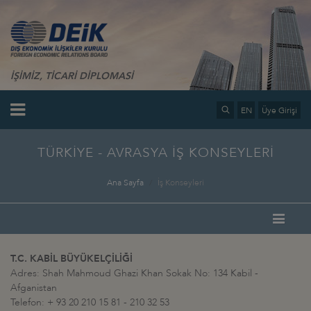
İŞİMİZ, TİCARİ DİPLOMASİ
EN
Üye Girişi
TÜRKİYE - AVRASYA İŞ KONSEYLERİ
Ana Sayfa
İş Konseyleri
T.C. KABİL BÜYÜKELÇİLİĞİ
Adres: Shah Mahmoud Ghazi Khan Sokak No: 134 Kabil -
Afganistan
Telefon: + 93 20 210 15 81 - 210 32 53