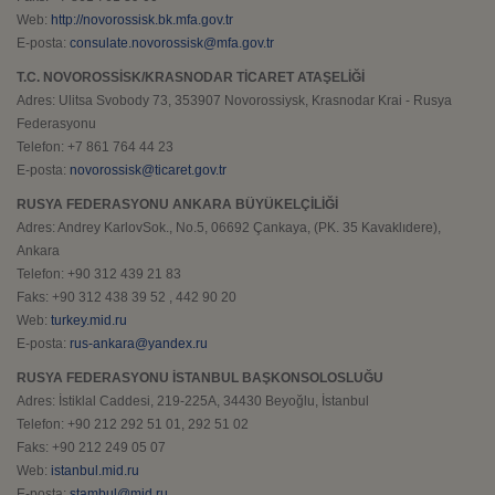
Web:
http://novorossisk.bk.mfa.gov.tr
E-posta:
consulate.novorossisk@mfa.gov.tr
T.C. NOVOROSSİSK/KRASNODAR TİCARET ATAŞELİĞİ
Adres: Ulitsa Svobody 73, 353907 Novorossiysk, Krasnodar Krai - Rusya
Federasyonu
Telefon: +7 861 764 44 23
E-posta:
novorossisk@ticaret.gov.tr
RUSYA FEDERASYONU ANKARA BÜYÜKELÇİLİĞİ
Adres: Andrey KarlovSok., No.5, 06692 Çankaya, (PK. 35 Kavaklıdere),
Ankara
Telefon: +90 312 439 21 83
Faks: +90 312 438 39 52 , 442 90 20
Web:
turkey.mid.ru
E-posta:
rus-ankara@yandex.ru
RUSYA FEDERASYONU İSTANBUL BAŞKONSOLOSLUĞU
Adres: İstiklal Caddesi, 219-225A, 34430 Beyoğlu, İstanbul
Telefon: +90 212 292 51 01, 292 51 02
Faks: +90 212 249 05 07
Web:
istanbul.mid.ru
E-posta:
stambul@mid.ru