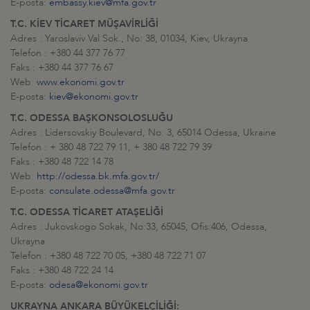
E-posta:
embassy.kiev@mfa.gov.tr
T.C. KİEV TİCARET MÜŞAVİRLİĞİ
Adres : Yaroslaviv Val Sok., No: 38, 01034, Kiev, Ukrayna
Telefon : +380 44 377 76 77
Faks : +380 44 377 76 67
Web:
www.ekonomi.gov.tr
E-posta:
kiev@ekonomi.gov.tr
T.C. ODESSA BAŞKONSOLOSLUĞU
Adres : Lidersovskiy Boulevard, No: 3, 65014 Odessa, Ukraine
Telefon : + 380 48 722 79 11, + 380 48 722 79 39
Faks : +380 48 722 14 78
Web:
http://odessa.bk.mfa.gov.tr/
E-posta:
consulate.odessa@mfa.gov.tr
T.C. ODESSA TİCARET ATAŞELİĞİ
Adres : Jukovskogo Sokak, No:33, 65045, Ofis:406, Odessa,
Ukrayna
Telefon : +380 48 722 70 05, +380 48 722 71 07
Faks : +380 48 722 24 14
E-posta:
odesa@ekonomi.gov.tr
UKRAYNA ANKARA BÜYÜKELÇİLİĞİ: