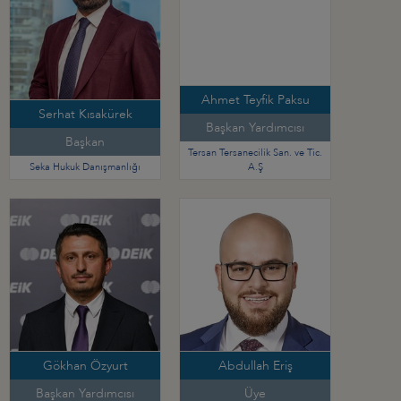
Ahmet Teyfik Paksu
Serhat Kısakürek
Başkan Yardımcısı
Başkan
Tersan Tersanecilik San. ve Tic.
Seka Hukuk Danışmanlığı
A.Ş
Gökhan Özyurt
Abdullah Eriş
Başkan Yardımcısı
Üye