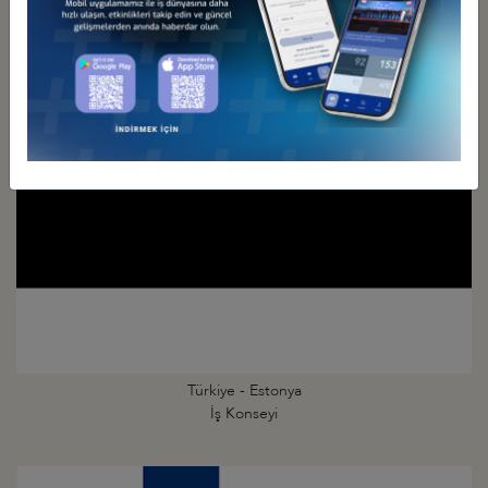
Türkiye - Danimarka
İş Konseyi
Türkiye - Estonya
İş Konseyi