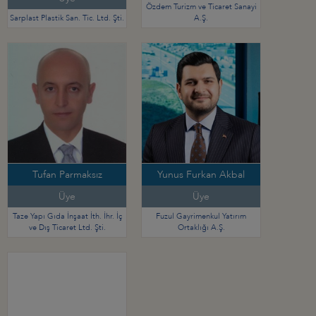
Özdem Turizm ve Ticaret Sanayi
Sarplast Plastik San. Tic. Ltd. Şti.
A.Ş.
Tufan Parmaksız
Yunus Furkan Akbal
Üye
Üye
Taze Yapı Gıda İnşaat İth. İhr. İç
Fuzul Gayrimenkul Yatırım
ve Dış Ticaret Ltd. Şti.
Ortaklığı A.Ş.