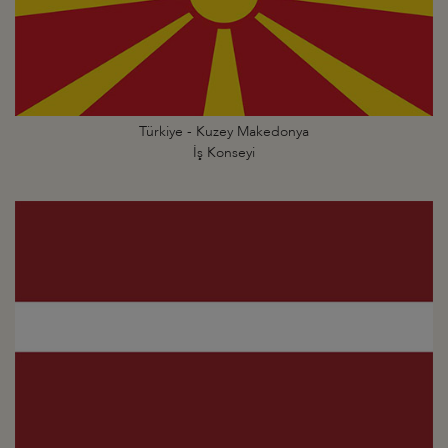
Türkiye - Kuzey Makedonya
İş Konseyi