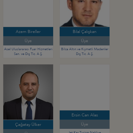
Azem Bireller
Bilal Çalışkan
Üye
Üye
Asel Uluslararası Fuar Hizmetleri
Bilca Altın ve Kıymetli Madenler
San. ve Dış Tic. A.Ş.
Dış Tic. A.Ş.
Ersin Can Alas
Üye
Çağatay Ülker
Jet Kar Turizm Nakliye