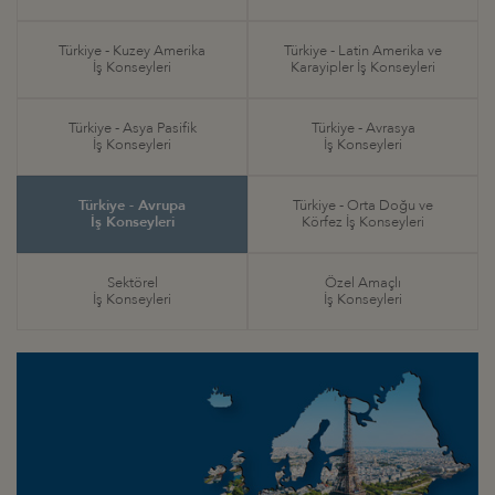
Türkiye - Kuzey Amerika
Türkiye - Latin Amerika ve
İş Konseyleri
Karayipler İş Konseyleri
Türkiye - Asya Pasifik
Türkiye - Avrasya
İş Konseyleri
İş Konseyleri
Türkiye - Avrupa
Türkiye - Orta Doğu ve
İş Konseyleri
Körfez İş Konseyleri
Sektörel
Özel Amaçlı
İş Konseyleri
İş Konseyleri