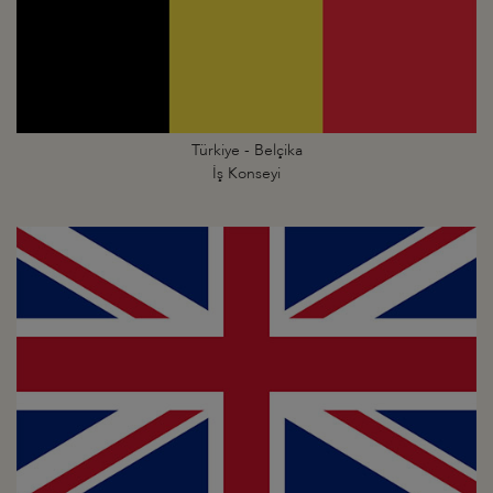
Türkiye - Belçika
İş Konseyi