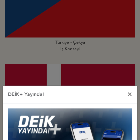
Türkiye - Çekya
İş Konseyi
×
DEİK+ Yayında!