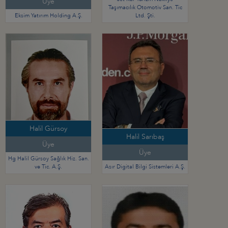
Üye
Taşımacılık Otomotiv San. Tic
Eksim Yatırım Holding A.Ş.
Ltd. Şti.
Halil Gürsoy
Halil Sarıbaş
Üye
Üye
Hg Halil Gürsoy Sağlık Hiz. San.
ve Tic. A.Ş.
Asır Digital Bilgi Sistemleri A.Ş.