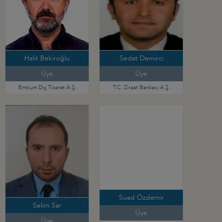
Halit Bekiroğlu
Sedat Demirci
Üye
Üye
Emtium Dış Ticaret A.Ş.
T.C. Ziraat Bankası A.Ş.
Suad Özdemir
Selim Sar
Üye
Üye