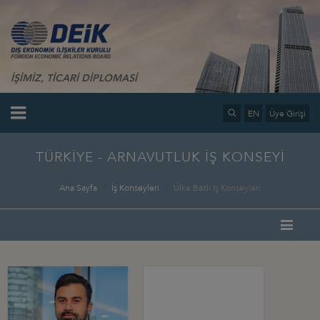
İŞİMİZ, TİCARİ DİPLOMASİ
EN
Üye Girişi
TÜRKİYE - ARNAVUTLUK İŞ KONSEYİ
Ana Sayfa
İş Konseyleri
Ülke Bazlı İş Konseyleri