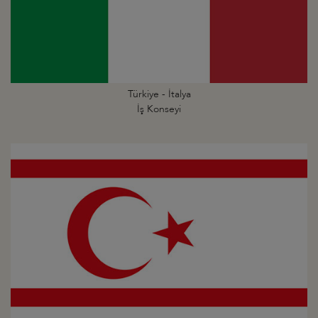
Türkiye - İtalya
İş Konseyi