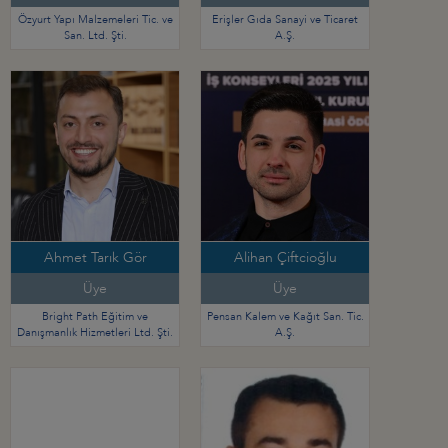
Özyurt Yapı Malzemeleri Tic. ve
Erişler Gıda Sanayi ve Ticaret
San. Ltd. Şti.
A.Ş.
Ahmet Tarık Gör
Alihan Çiftcioğlu
Üye
Üye
Bright Path Eğitim ve
Pensan Kalem ve Kağıt San. Tic.
Danışmanlık Hizmetleri Ltd. Şti.
A.Ş.