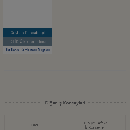
Seyhan Pencablıgil
DTİK Ülke Temsilcisi
Bkt-Banka Kombetare Tregtare
Diğer İş Konseyleri
Türkiye - Afrika
Tümü
İş Konseyleri