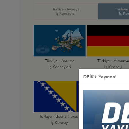
Türkiye - Avrasya
Türkiye
İş Konseyleri
İş Ko
Türkiye - Avrupa
Türkiye - Almanya
İş Konseyleri
İş Konseyi
DEİK+ Yayında!
Türkiye - Bosna Hersek
Türkiye - Bulgarist
İş Konseyi
İş Konseyi