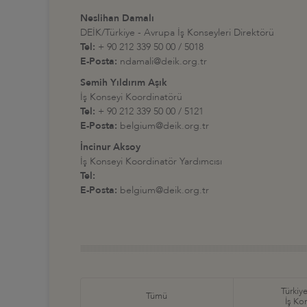
Neslihan Damalı
DEİK/Türkiye - Avrupa İş Konseyleri Direktörü
Tel:
+ 90 212 339 50 00 / 5018
E-Posta:
ndamali@deik.org.tr
Semih Yıldırım Aşık
İş Konseyi Koordinatörü
Tel:
+ 90 212 339 50 00 / 5121
E-Posta:
belgium@deik.org.tr
İncinur Aksoy
İş Konseyi Koordinatör Yardımcısı
Tel:
E-Posta:
belgium@deik.org.tr
Türkiye
Tümü
İş Ko