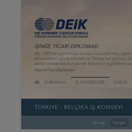
İŞİMİZ, TİCARİ DİPLOMASİ
Biz, 1985’ten günümüze kurucu kuruluşlarımız, üyelerim
dinamiklerini güçlendirmek ve Türkiye’nin gücünü düny
bütün renkleriyle buluşturan büyük bir iş platformuyu
#İşimizTicariDiplomasi
KURUMSAL
İŞ KONSEYLERİ
ÜYELİK
TÜRKİYE - BELÇİKA İŞ KONSEYİ
Künye
İletişim