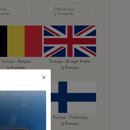
örel
Özel Amaçlı
seyleri
İş Konseyleri
Türkiye - Belçika
Türkiye - Birleşik Krallık
İş Konseyi
İş Konseyi
×
Türkiye - Estonya
Türkiye - Finlandiya
İş Konseyi
İş Konseyi