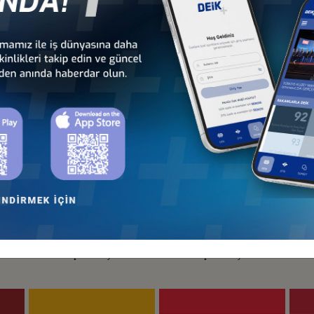
an
Türkiye - Hollanda
Türkiye - İrlanda
İş Konseyi
İş Konseyi
Türkiye - İtalya
Türkiye - K.K.T.C.
İş Konseyi
İş Konseyi