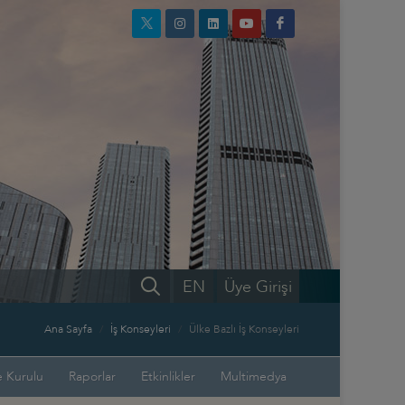
EN
Üye Girişi
Ana Sayfa
İş Konseyleri
Ülke Bazlı İş Konseyleri
 Kurulu
Raporlar
Etkinlikler
Multimedya