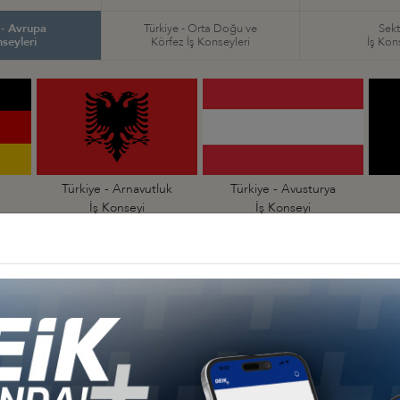
 - Avrupa
Türkiye - Orta Doğu ve
Sekt
nseyleri
Körfez İş Konseyleri
İş Kon
Türkiye - Arnavutluk
Türkiye - Avusturya
İş Konseyi
İş Konseyi
an
Türkiye - Çekya
Türkiye - Danimarka
İş Konseyi
İş Konseyi