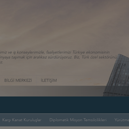
iz ve iş konseylerimizle, faaliyetlerimizi Türkiye ekonomisinin
aya taşımak için aralıksız sürdürüyoruz. Biz, Türk özel sektörünü
z.
BİLGİ MERKEZİ
İLETİŞİM
Karşı Kanat Kuruluşlar
Diplomatik Misyon Temsilcilikleri
Yürütme