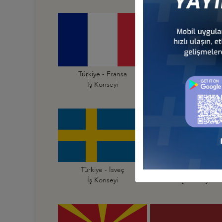
Türkiye - Fransa
Türkiye - Hırvatist
İş Konseyi
İş Konseyi
Türkiye - İsveç
Türkiye - İsviçre
İş Konseyi
İş Konseyi