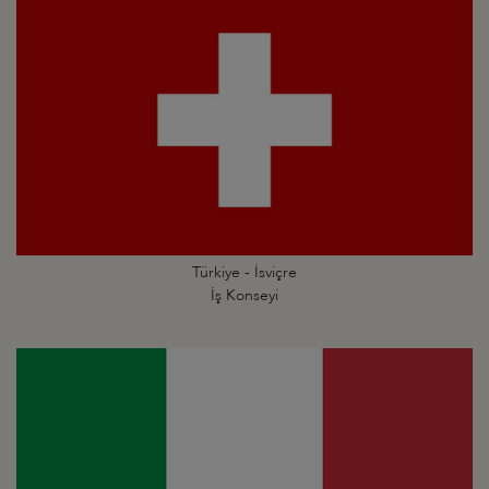
Türkiye - İsviçre
İş Konseyi