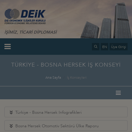
İŞİMİZ, TİCARİ DİPLOMASİ
EN
Üye Girişi
TÜRKİYE - BOSNA HERSEK İŞ KONSEYİ
Ana Sayfa
İş Konseyleri
Türkiye - Bosna Hersek Infografikleri
Bosna Hersek Otomotiv Sektörü Ülke Raporu