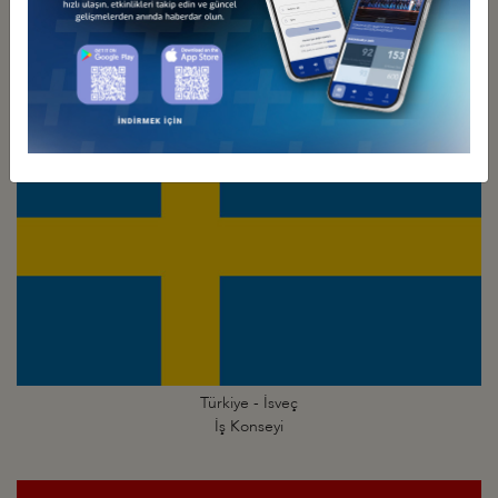
Türkiye - İsrail
İş Konseyi
Türkiye - İsveç
İş Konseyi