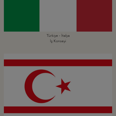
Türkiye - İtalya
İş Konseyi