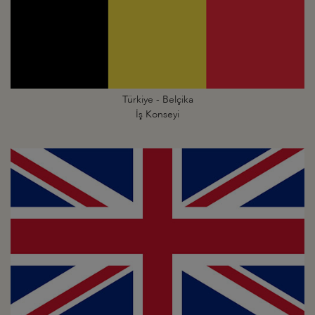
Türkiye - Belçika
İş Konseyi