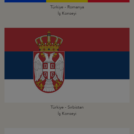
Türkiye - Romanya
İş Konseyi
Türkiye - Sırbistan
İş Konseyi