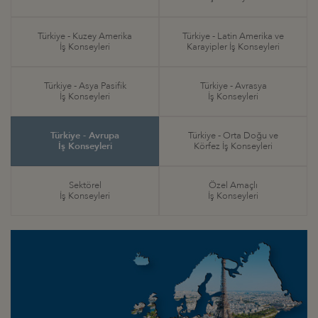
Türkiye - Kuzey Amerika
Türkiye - Latin Amerika ve
İş Konseyleri
Karayipler İş Konseyleri
Türkiye - Asya Pasifik
Türkiye - Avrasya
İş Konseyleri
İş Konseyleri
Türkiye - Avrupa
Türkiye - Orta Doğu ve
İş Konseyleri
Körfez İş Konseyleri
Sektörel
Özel Amaçlı
İş Konseyleri
İş Konseyleri