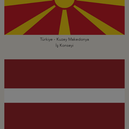
Türkiye - Kuzey Makedonya
İş Konseyi