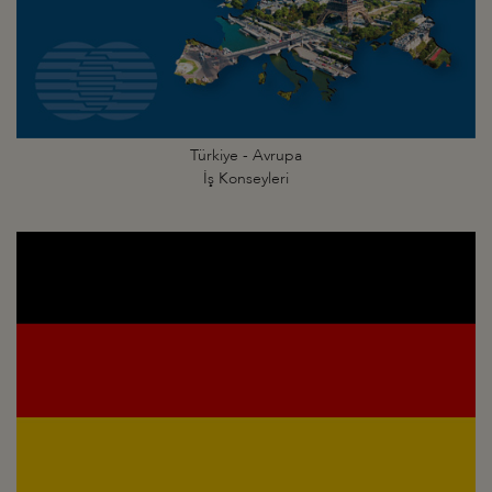
Türkiye - Avrupa
İş Konseyleri