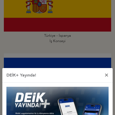
Türkiye - İspanya
İş Konseyi
×
DEİK+ Yayında!