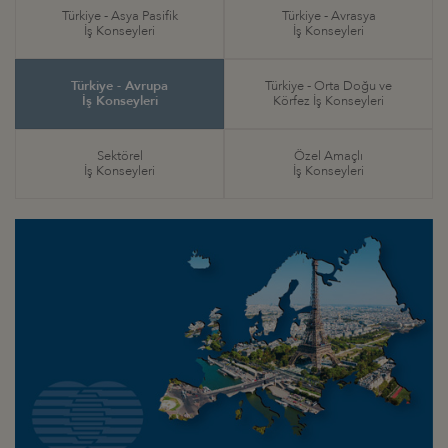
Türkiye - Asya Pasifik
Türkiye - Avrasya
İş Konseyleri
İş Konseyleri
Türkiye - Avrupa
Türkiye - Orta Doğu ve
İş Konseyleri
Körfez İş Konseyleri
Sektörel
Özel Amaçlı
İş Konseyleri
İş Konseyleri