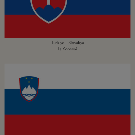
Türkiye - Slovakya
İş Konseyi