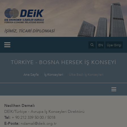
İŞİMİZ, TİCARİ DİPLOMASİ
EN
Üye Girişi
TÜRKİYE - BOSNA HERSEK İŞ KONSEYİ
Ana Sayfa
İş Konseyleri
Ülke Bazlı İş Konseyleri
Neslihan Damalı
DEİK/Türkiye - Avrupa İş Konseyleri Direktörü
Tel:
+ 90 212 339 50 00 / 5018
E-Posta:
ndamali@deik.org.tr