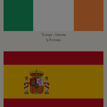
Türkiye - İrlanda
İş Konseyi