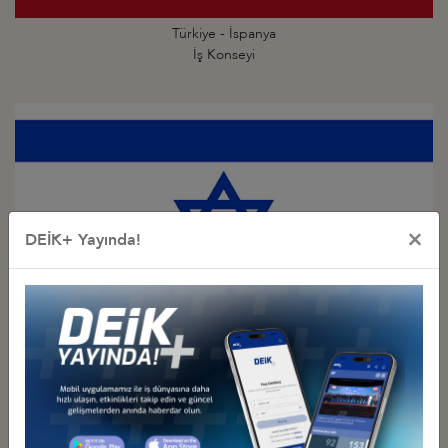
Türkiye - İspanya
İş Konseyi
×
DEİK+ Yayında!
Türkiye - İsrail
İş Konseyi