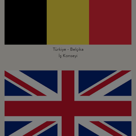
Türkiye - Belçika
İş Konseyi