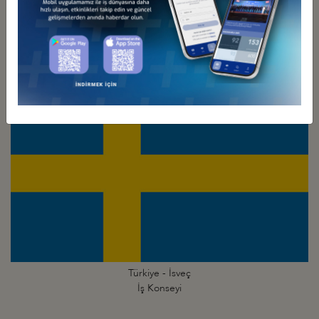
Türkiye - İsrail
İş Konseyi
Türkiye - İsveç
İş Konseyi