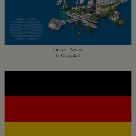
Türkiye - Avrupa
İş Konseyleri