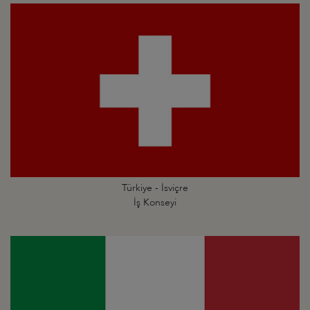
Türkiye - İsviçre
İş Konseyi