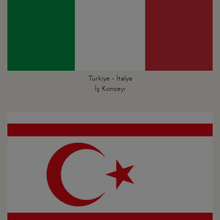
Türkiye - İtalya
İş Konseyi