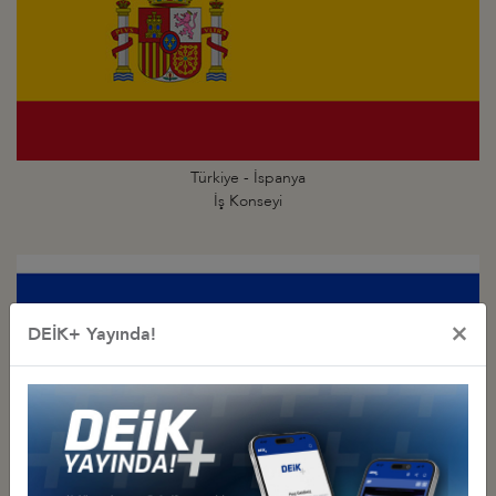
Türkiye - İspanya
İş Konseyi
×
DEİK+ Yayında!