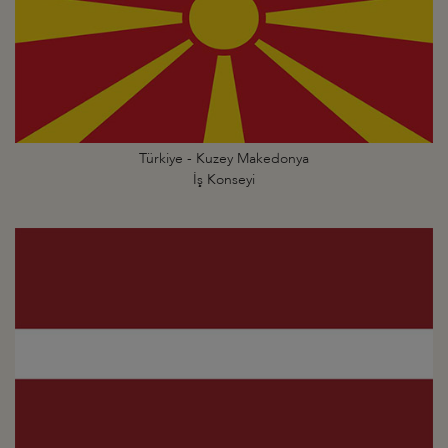
Türkiye - Kuzey Makedonya
İş Konseyi