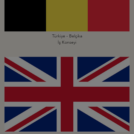
Türkiye - Belçika
İş Konseyi