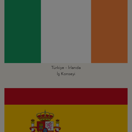
Türkiye - İrlanda
İş Konseyi