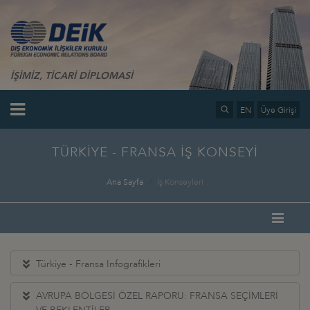
İŞİMİZ, TİCARİ DİPLOMASİ
EN
Üye Girişi
TÜRKİYE - FRANSA İŞ KONSEYİ
Ana Sayfa
İş Konseyleri
Türkiye - Fransa Infografikleri
AVRUPA BÖLGESİ ÖZEL RAPORU: FRANSA SEÇİMLERİ