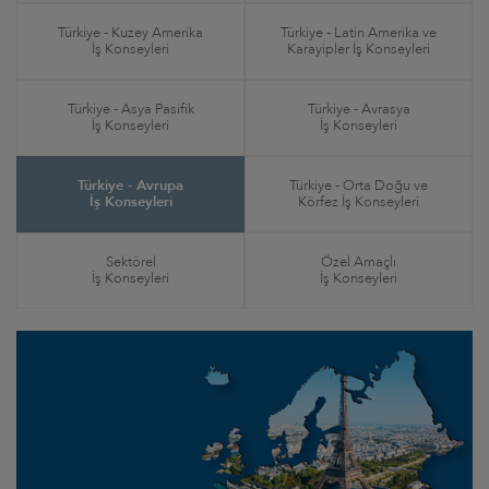
Türkiye - Kuzey Amerika
Türkiye - Latin Amerika ve
İş Konseyleri
Karayipler İş Konseyleri
Türkiye - Asya Pasifik
Türkiye - Avrasya
İş Konseyleri
İş Konseyleri
Türkiye - Avrupa
Türkiye - Orta Doğu ve
İş Konseyleri
Körfez İş Konseyleri
Sektörel
Özel Amaçlı
İş Konseyleri
İş Konseyleri