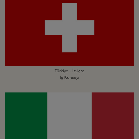
Türkiye - İsviçre
İş Konseyi