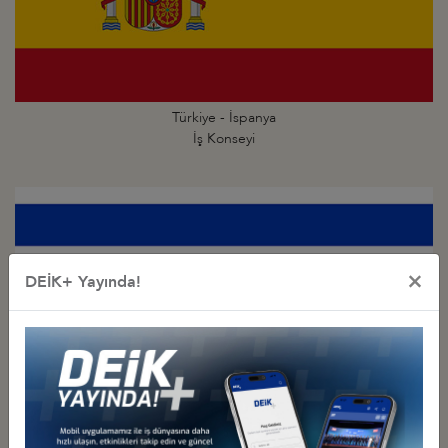
Türkiye - İspanya
İş Konseyi
×
DEİK+ Yayında!