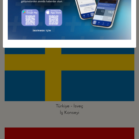
Türkiye - İsrail
İş Konseyi
Türkiye - İsveç
İş Konseyi