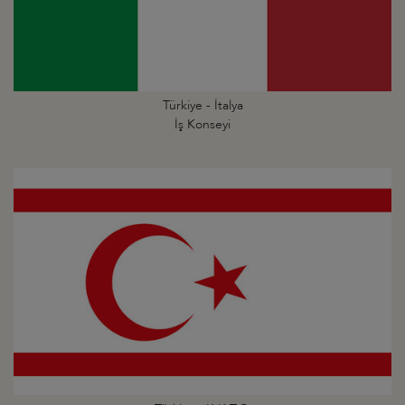
Türkiye - İtalya
İş Konseyi