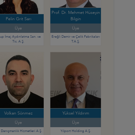
Prof. Dr. Mehmet Hüseyin
Pelin Grit Sarı
Bilgin
Üye
Üye
up İmaj Aydınlatma San. ve
Ereğli Demir ve Çelik Fabrikaları
Tic. A.Ş.
T.A.Ş.
Volkan Sönmez
Yüksel Yıldırım
Üye
Üye
Danışmanlık Hizmetleri A.Ş.
Yılport Holding A.Ş.