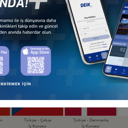
nseyleri
İş Konseyleri
Karayipler İ
 - Avrupa
Türkiye - Orta Doğu ve
Sekt
nseyleri
Körfez İş Konseyleri
İş Kon
Türkiye - Arnavutluk
Türkiye - Avusturya
İş Konseyi
İş Konseyi
an
Türkiye - Çekya
Türkiye - Danimarka
İş Konseyi
İş Konseyi