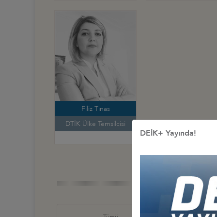
Filiz Tınas
DTİK Ülke Temsilcisi
DEİK+ Yayında!
Türkiye