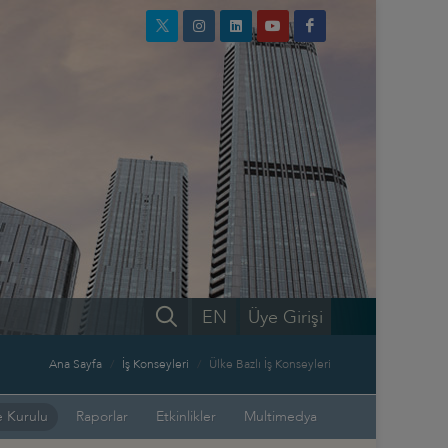
EN
Üye Girişi
Ana Sayfa
İş Konseyleri
Ülke Bazlı İş Konseyleri
 Kurulu
Raporlar
Etkinlikler
Multimedya