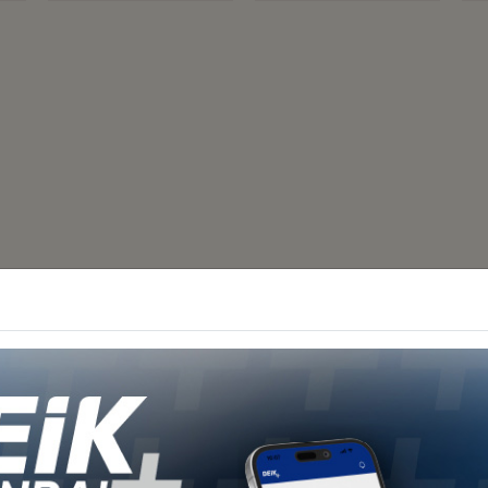
Diğer İş Konseyleri
 - Afrika
Türkiye - Kuzey Amerika
Türkiye - Lat