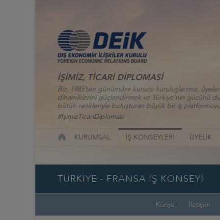
İŞİMİZ, TİCARİ DİPLOMASİ
Biz, 1985’ten günümüze kurucu kuruluşlarımız, üyelerim
dinamiklerini güçlendirmek ve Türkiye’nin gücünü düny
bütün renkleriyle buluşturan büyük bir iş platformuyu
#İşimizTicariDiplomasi
KURUMSAL
İŞ KONSEYLERİ
ÜYELİK
TÜRKİYE - FRANSA İŞ KONSEYİ
Künye
İletişim