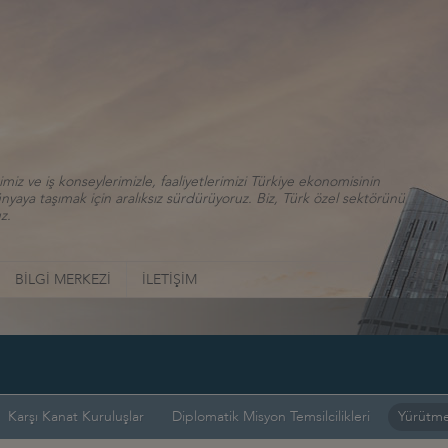
iz ve iş konseylerimizle, faaliyetlerimizi Türkiye ekonomisinin
aya taşımak için aralıksız sürdürüyoruz. Biz, Türk özel sektörünü
z.
BİLGİ MERKEZİ
İLETİŞİM
Karşı Kanat Kuruluşlar
Diplomatik Misyon Temsilcilikleri
Yürütme