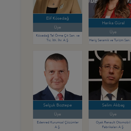
Elif Kösedağ
Harika Güral
Üye
Üye
Kösedağ Tel Örme Çit San. ve
Tic. İth. İhr. A.Ş.
Heriş Seramik ve Turizm San.
Selçuk Boztepe
Selim Akbaş
Üye
Üye
Edenred Kurumsal Çözümler
Oyak Renault Otomobil
A.Ş.
Fabrikaları A.Ş.