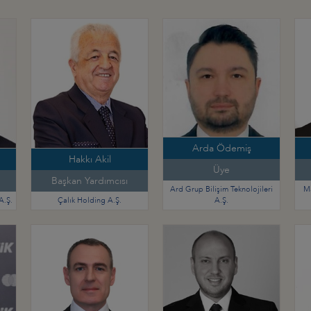
Arda Ödemiş
Hakkı Akil
Üye
Başkan Yardımcısı
Ard Grup Bilişim Teknolojileri
Ma
A.Ş.
Çalık Holding A.Ş.
A.Ş.