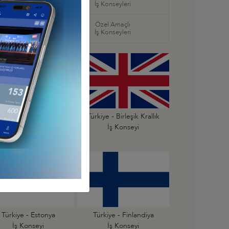
ş Konseyleri
İş Konseyleri
örel
Özel Amaçlı
seyleri
İş Konseyleri
Türkiye - Belçika
Türkiye - Birleşik Krallık
İş Konseyi
İş Konseyi
Türkiye - Estonya
Türkiye - Finlandiya
İş Konseyi
İş Konseyi