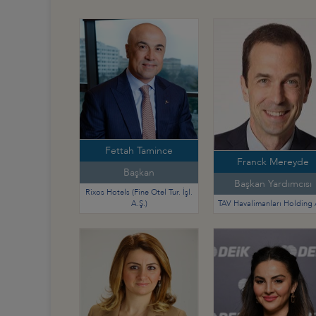
Fettah Tamince
Franck Mereyde
Başkan
Başkan Yardımcısı
Rixos Hotels (Fine Otel Tur. İşl.
A.Ş.)
TAV Havalimanları Holding 