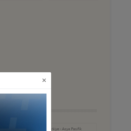
×
in Amerika ve
Türkiye - Asya Pasifik