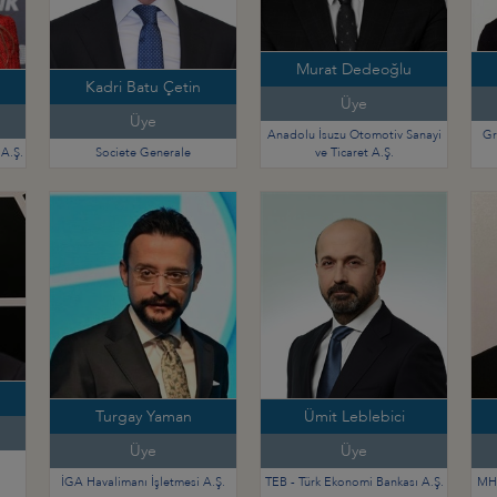
Murat Dedeoğlu
Kadri Batu Çetin
Üye
Üye
Anadolu İsuzu Otomotiv Sanayi
Gr
 A.Ş.
Societe Generale
ve Ticaret A.Ş.
Turgay Yaman
Ümit Leblebici
Üye
Üye
İGA Havalimanı İşletmesi A.Ş.
TEB - Türk Ekonomi Bankası A.Ş.
MH 