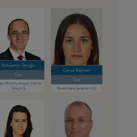
Bahaettin Tatoğlu
Cevza Başman
Üye
Üye
is Motorlu Araçlar İmal ve
Satış A.Ş.
Kavaklıdere Şarapları A.Ş.