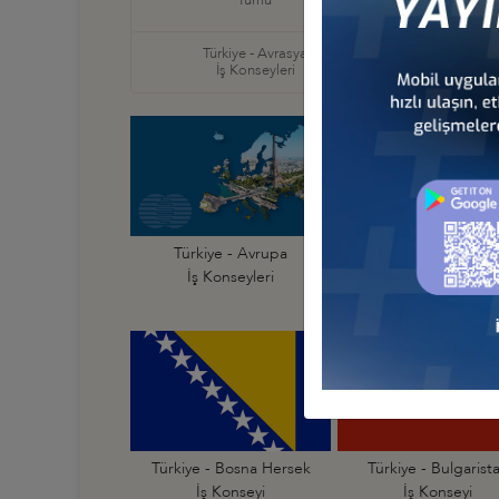
Tümü
İş Ko
Türkiye - Avrasya
Türkiye
İş Konseyleri
İş Ko
Türkiye - Avrupa
Türkiye - Almanya
İş Konseyleri
İş Konseyi
Türkiye - Bosna Hersek
Türkiye - Bulgarist
İş Konseyi
İş Konseyi