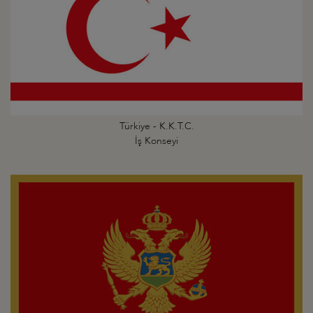
Türkiye - K.K.T.C.
İş Konseyi