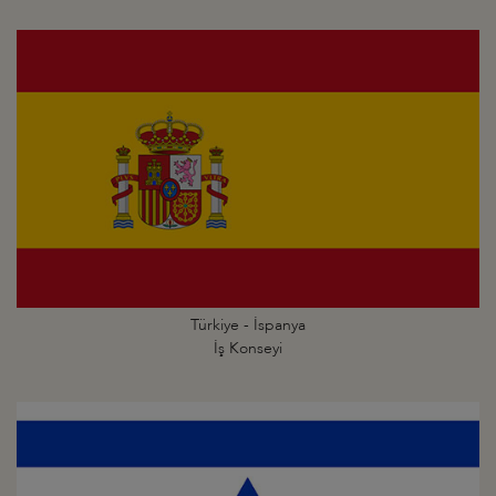
Türkiye - İspanya
İş Konseyi