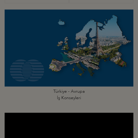
Türkiye - Avrupa
İş Konseyleri