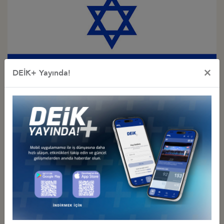
×
DEİK+ Yayında!
Türkiye - İsrail
İş Konseyi