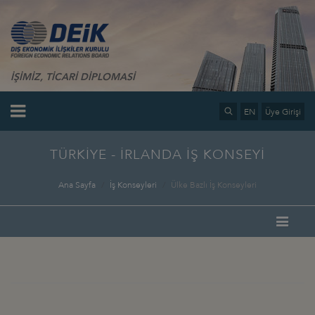
İŞİMİZ, TİCARİ DİPLOMASİ
EN
Üye Girişi
TÜRKİYE - İRLANDA İŞ KONSEYİ
Ana Sayfa
İş Konseyleri
Ülke Bazlı İş Konseyleri