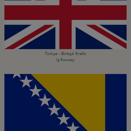
Türkiye - Birleşik Krallık
İş Konseyi