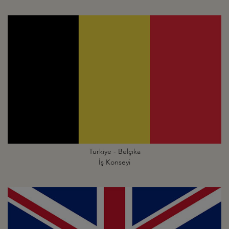
Türkiye - Belçika
İş Konseyi