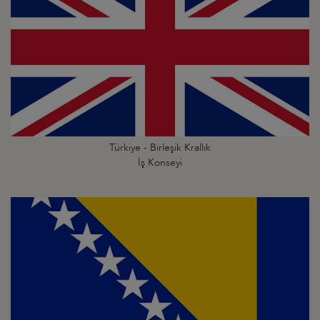
Türkiye - Birleşik Krallık
İş Konseyi