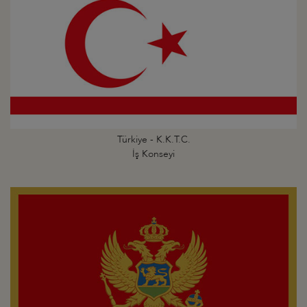
Türkiye - K.K.T.C.
İş Konseyi