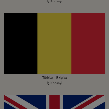
İş Konseyi
Türkiye - Belçika
İş Konseyi