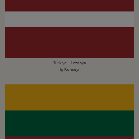
Türkiye - Letonya
İş Konseyi