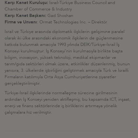
Karşı Kanat Kuruluşu:
Israil-Türkiye Business Council and
Chamber of Commerce & Industry
Karşı Kanat Başkanı:
Gad Shoshan
Firma ve Unvanı
: Ormat Technologies Inc. – Direktör
İsrail ve Türkiye arasında diplomatik ilişkilerin gelişimine paralel
olarak iki ülke arasındaki ekonomik ilişkilerin de güçlenmesine
katkıda bulunmak amacıyla 1993 yılında DEİK/Türkiye-İsrail İş
Konseyi kurulmuştur. İş Konseyi'nin kurulmasıyla birlikte başta
bilişim, inovasyon, yüksek teknoloji, medikal ekipmanlar ve
tarım/gıda sektörleri olmak üzere, etkinlikler düzenlenmiş, bunun
yanısıra, 3. ülkelerde işbirliğini geliştirmek amacıyla Türk ve İsrailli
Firmaların katılımıyla Orta Asya Cumhuriyetlerine ziyaretler
gerçekleştirilmiştir.
Türkiye-İsrail ilişkilerinde normalleşme sürecine girilmesinin
ardından İş Konseyi yeniden aktifleşmiş, bu kapsamda ICT, inşaat,
enerji ve finans sektörlerinde iş birliklerini artırmaya yönelik
çalışmalara hız verilmiştir.