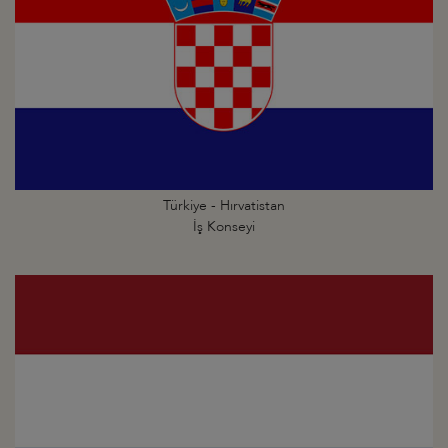
Türkiye - Hırvatistan
İş Konseyi