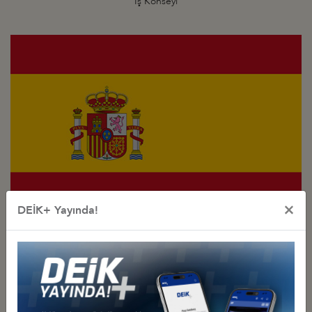
İş Konseyi
×
DEİK+ Yayında!
Türkiye - İspanya
İş Konseyi