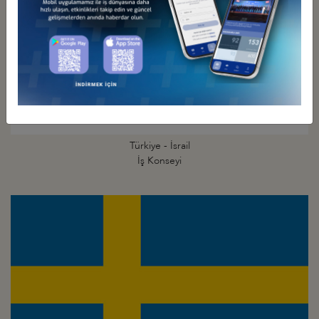
Türkiye - İsrail
İş Konseyi