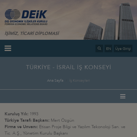
İŞİMİZ, TİCARİ DİPLOMASİ
EN
Üye Girişi
TÜRKİYE - İSRAİL İŞ KONSEYİ
Ana Sayfa
İş Konseyleri
Kuruluş Yılı:
1993
Türkiye Tarafı Başkanı:
Mert Özgün
Firma ve Unvanı:
Etisan Proje Bilgi ve Yazılım Tekonoloji San. ve
Tic. A.Ş., Yönetim Kurulu Başkanı