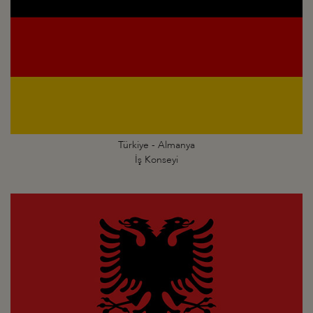
Türkiye - Almanya
İş Konseyi