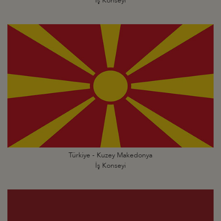
İş Konseyi
Türkiye - Kuzey Makedonya
İş Konseyi