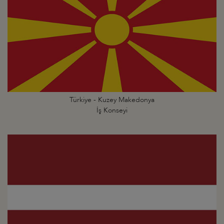
Türkiye - Kuzey Makedonya
İş Konseyi