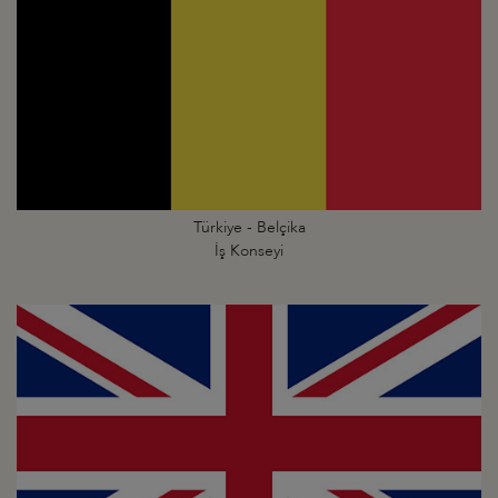
Türkiye - Belçika
İş Konseyi