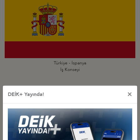
Türkiye - İspanya
İş Konseyi
×
DEİK+ Yayında!