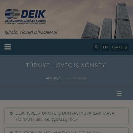
İŞİMİZ, TİCARİ DİPLOMASİ
EN
Üye Girişi
TÜRKİYE - İSVEÇ İŞ KONSEYİ
Ana Sayfa
İş Konseyleri
DEİK, İSVEÇ-TÜRKİYE İŞ DÜNYASI YUVARLAK MASA
TOPLANTISINI GERÇEKLEŞTİRDİ