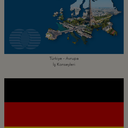
Türkiye - Avrupa
İş Konseyleri