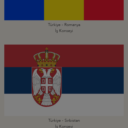
Türkiye - Romanya
İş Konseyi
Türkiye - Sırbistan
İş Konseyi