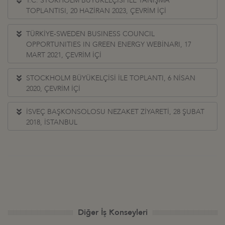
T.C. STOKHOLM BÜYÜKELÇİSİ İLE TANIŞMA
TOPLANTISI, 20 HAZİRAN 2023, ÇEVRİM İÇİ
TÜRKİYE-SWEDEN BUSINESS COUNCIL
OPPORTUNITIES IN GREEN ENERGY WEBİNARI, 17
MART 2021, ÇEVRİM İÇİ
STOCKHOLM BÜYÜKELÇİSİ İLE TOPLANTI, 6 NİSAN
2020, ÇEVRİM İÇİ
İSVEÇ BAŞKONSOLOSU NEZAKET ZİYARETİ, 28 ŞUBAT
2018, İSTANBUL
Diğer İş Konseyleri