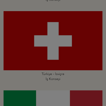
Türkiye - İsviçre
İş Konseyi