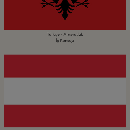
Türkiye - Arnavutluk
İş Konseyi