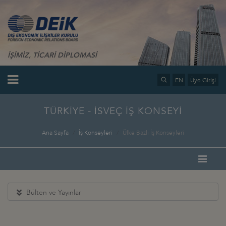
İŞİMİZ, TİCARİ DİPLOMASİ
EN
Üye Girişi
TÜRKİYE - İSVEÇ İŞ KONSEYİ
Ana Sayfa
İş Konseyleri
Ülke Bazlı İş Konseyleri
Bülten ve Yayınlar