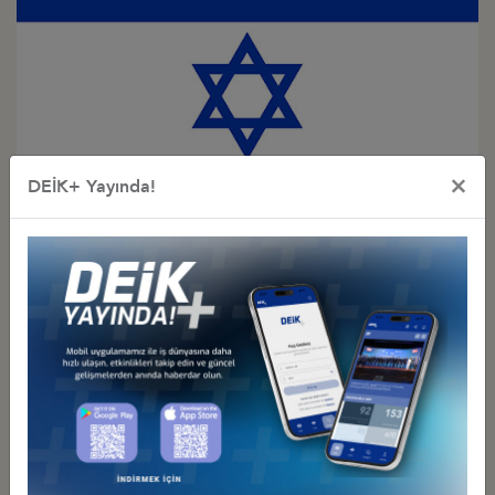
×
DEİK+ Yayında!
Türkiye - İsrail
İş Konseyi