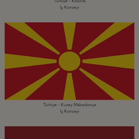
Türkiye - Kosova
İş Konseyi
Türkiye - Kuzey Makedonya
İş Konseyi