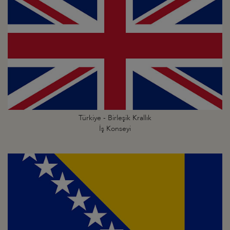
Türkiye - Birleşik Krallık
İş Konseyi