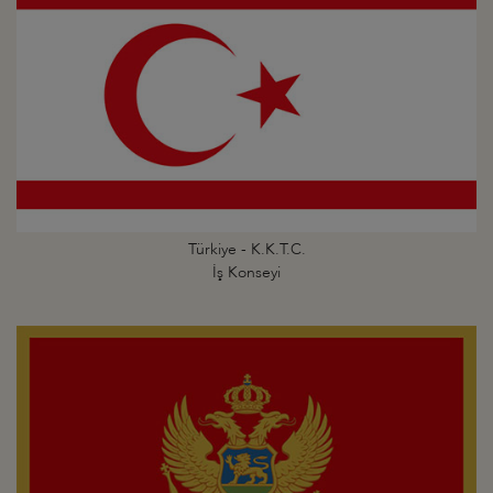
Türkiye - K.K.T.C.
İş Konseyi