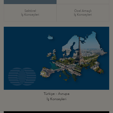
Sektörel
Özel Amaçlı
İş Konseyleri
İş Konseyleri
Türkiye - Avrupa
İş Konseyleri