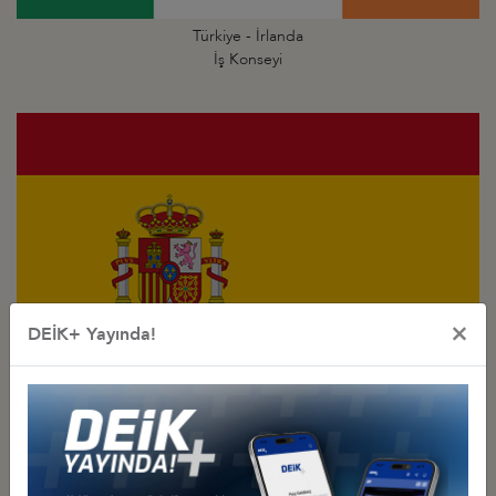
Türkiye - İrlanda
İş Konseyi
×
DEİK+ Yayında!
Türkiye - İspanya
İş Konseyi