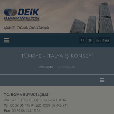
İŞİMİZ, TİCARİ DİPLOMASİ
EN
Üye Girişi
TÜRKİYE - İTALYA İŞ KONSEYİ
Ana Sayfa
İş Konseyleri
T.C. ROMA BÜYÜKELÇİLİĞİ
VIA PALESTRO 28, 00185 ROMA ITALIA
Tel
: 00 39-06-445 94 200 -0039-06 445 941
Fax
: 00 39 06 494 15 26