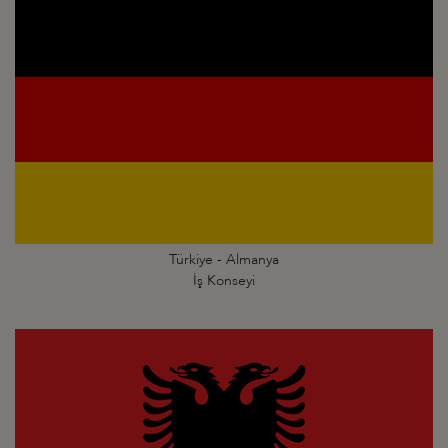
Türkiye - Almanya
İş Konseyi