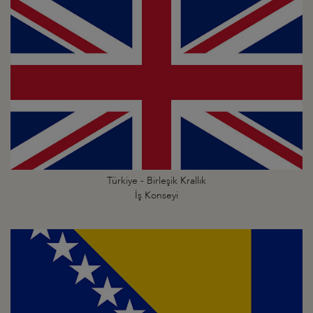
Türkiye - Birleşik Krallık
İş Konseyi