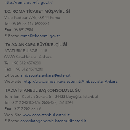
http://roma.be.mfa.gov.tr/
T.C. ROMA TİCARET MÜŞAVİRLİĞİ
Viale Pasteur 77/8, 00144 Roma
Tel: 06-59 25 117-5922334
Fax
: 06 5917984
E-Posta:
roma@ekonomi.gov.tr
İTALYA ANKARA BÜYÜKELÇİLİĞİ
ATATÜRK BULVARI, 118
06680 Kavaklıdere, Ankara
Tel: +90 312 4574200
Fax
: +90 312 4574280
E-Posta:
ambasciata.ankara@esteri.it
Web-Site:
http://www.ambankara.esteri.it/Ambasciata_Ankara
İTALYA İSTANBUL BAŞKONSOLOSLUĞU
Tom Tom Kaptan Sokak, 5 - 34433 Beyoğlu, Istanbul
Tel: 0 212 2431024/5, 2525437, 2513294
Fax
: 0 212 252 58 79
Web-Site:
www.consistanbul.esteri.it
E-Posta:
consolatogenerale.istanbul@esteri.it