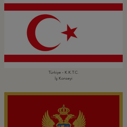
Türkiye - K.K.T.C.
İş Konseyi