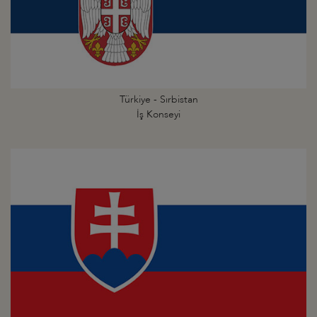
Türkiye - Sırbistan
İş Konseyi