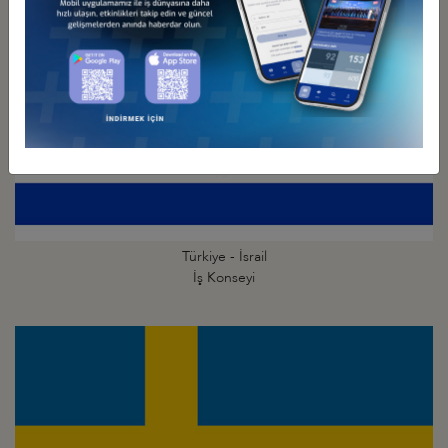
Türkiye - İsrail
İş Konseyi