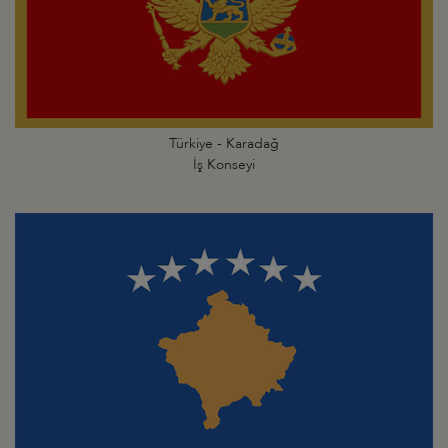
Türkiye - Karadağ
İş Konseyi