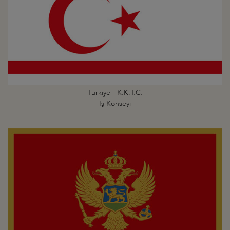
Türkiye - K.K.T.C.
İş Konseyi