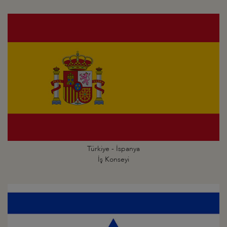
Türkiye - İspanya
İş Konseyi