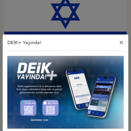
×
DEİK+ Yayında!
Türkiye - İsrail
İş Konseyi