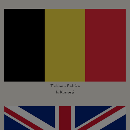
Türkiye - Belçika
İş Konseyi