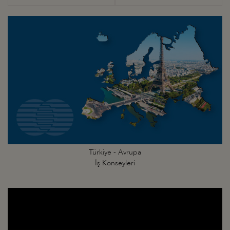
Türkiye - Avrupa
İş Konseyleri