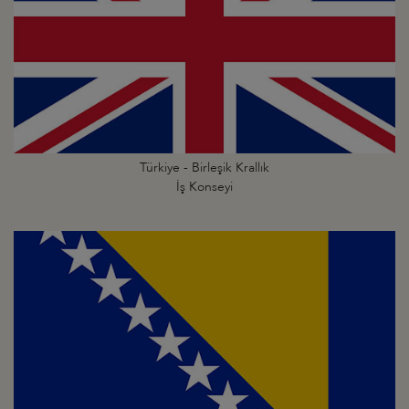
Türkiye - Birleşik Krallık
İş Konseyi