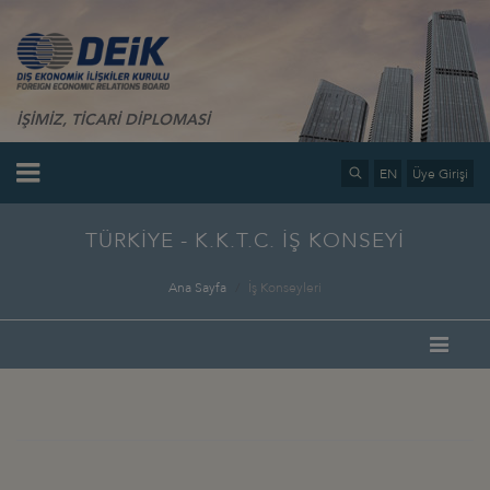
İŞİMİZ, TİCARİ DİPLOMASİ
EN
Üye Girişi
TÜRKİYE - K.K.T.C. İŞ KONSEYİ
Ana Sayfa
İş Konseyleri