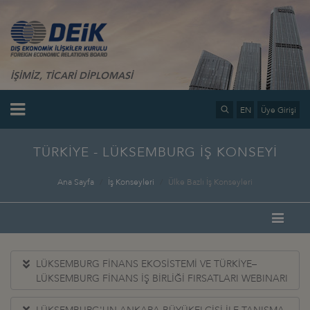
İŞİMİZ, TİCARİ DİPLOMASİ
EN
Üye Girişi
TÜRKİYE - LÜKSEMBURG İŞ KONSEYİ
Ana Sayfa
İş Konseyleri
Ülke Bazlı İş Konseyleri
LÜKSEMBURG FİNANS EKOSİSTEMİ VE TÜRKİYE–
LÜKSEMBURG FİNANS İŞ BİRLİĞİ FIRSATLARI WEBINARI