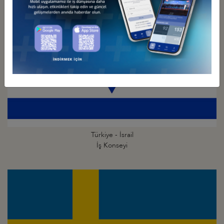
Türkiye - İsrail
İş Konseyi