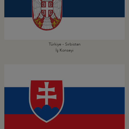
Türkiye - Sırbistan
İş Konseyi