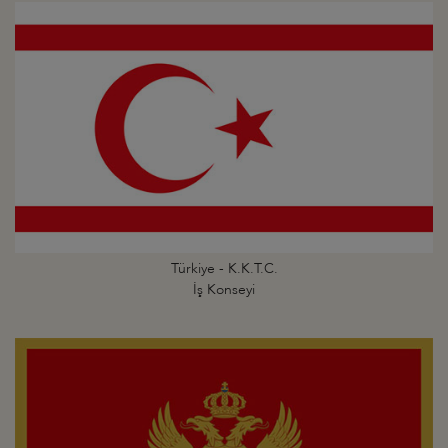
Türkiye - K.K.T.C.
İş Konseyi