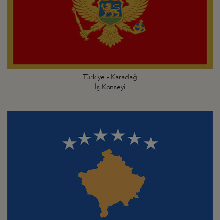
Türkiye - Karadağ
İş Konseyi