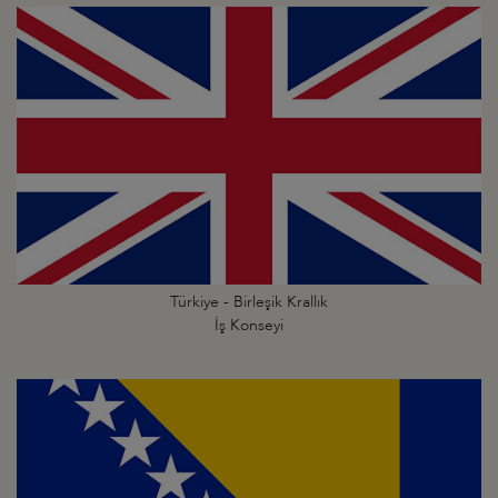
Türkiye - Birleşik Krallık
İş Konseyi