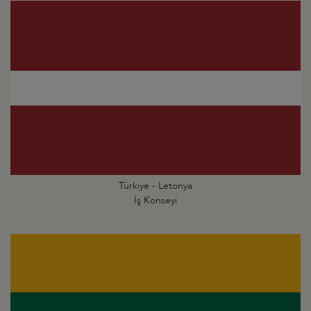
Türkiye - Letonya
İş Konseyi