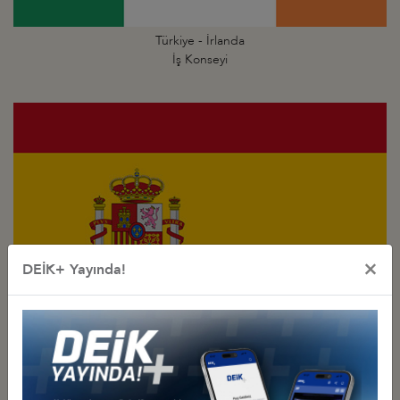
Türkiye - İrlanda
İş Konseyi
×
DEİK+ Yayında!
Türkiye - İspanya
İş Konseyi