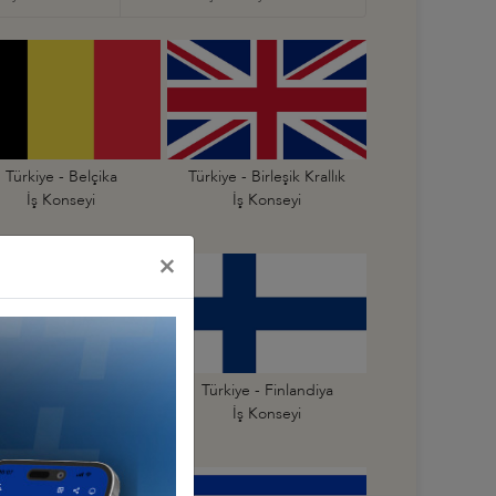
Türkiye - Belçika
Türkiye - Birleşik Krallık
İş Konseyi
İş Konseyi
×
Türkiye - Estonya
Türkiye - Finlandiya
İş Konseyi
İş Konseyi