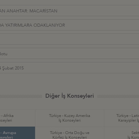
ÇAN ANAHTAR: MACARİSTAN
'DA YATIRIMLARA ODAKLANIYOR
Notu
4 Şubat 2015
Diğer İş Konseyleri
 - Afrika
Türkiye - Kuzey Amerika
Türkiye - Lat
nseyleri
İş Konseyleri
Karayipler İ
 - Avrupa
Türkiye - Orta Doğu ve
Sekt
nseyleri
Körfez İş Konseyleri
İş Kon