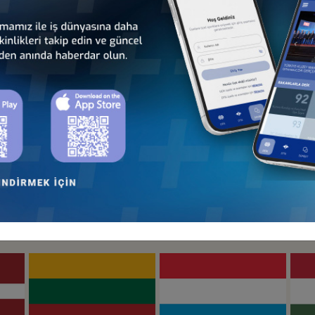
an
Türkiye - Hollanda
Türkiye - İrlanda
İş Konseyi
İş Konseyi
Türkiye - İtalya
Türkiye - K.K.T.C.
İş Konseyi
İş Konseyi