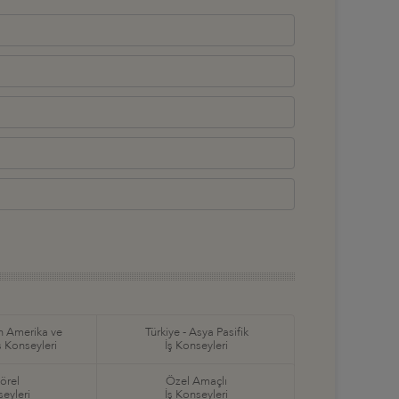
in Amerika ve
Türkiye - Asya Pasifik
ş Konseyleri
İş Konseyleri
örel
Özel Amaçlı
seyleri
İş Konseyleri