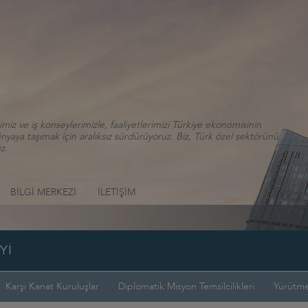
iz ve iş konseylerimizle, faaliyetlerimizi Türkiye ekonomisinin
aya taşımak için aralıksız sürdürüyoruz. Biz, Türk özel sektörünü
z.
BİLGİ MERKEZİ
İLETİŞİM
Yİ
Karşı Kanat Kuruluşlar
Diplomatik Misyon Temsilcilikleri
Yürütme