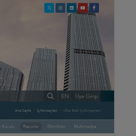
EN
Üye Girişi
Ana Sayfa
İş Konseyleri
Ülke Bazlı İş Konseyleri
 Kurulu
Raporlar
Etkinlikler
Multimedya