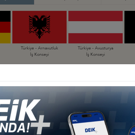
Türkiye - Arnavutluk
Türkiye - Avusturya
İş Konseyi
İş Konseyi
an
Türkiye - Çekya
Türkiye - Danimarka
İş Konseyi
İş Konseyi