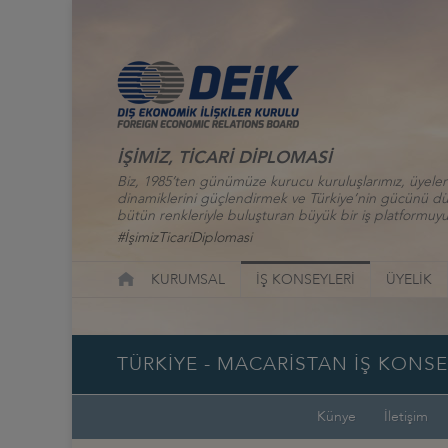
İŞİMİZ, TİCARİ DİPLOMASİ
Biz, 1985’ten günümüze kurucu kuruluşlarımız, üyelerim
dinamiklerini güçlendirmek ve Türkiye’nin gücünü düny
bütün renkleriyle buluşturan büyük bir iş platformuyu
#İşimizTicariDiplomasi
KURUMSAL
İŞ KONSEYLERİ
ÜYELİK
TÜRKİYE - MACARİSTAN İŞ KONSE
Künye
İletişim