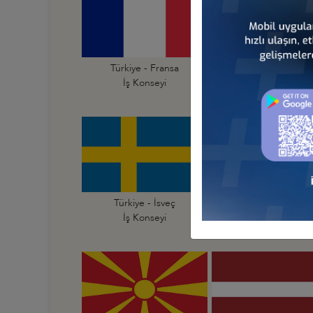
Türkiye - Fransa
Türkiye - Hırvatist
İş Konseyi
İş Konseyi
Türkiye - İsveç
Türkiye - İsviçre
İş Konseyi
İş Konseyi