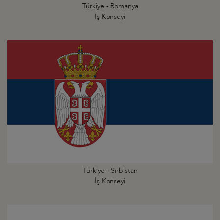
Türkiye - Romanya
İş Konseyi
Türkiye - Sırbistan
İş Konseyi