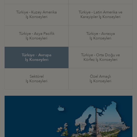
Türkiye - Kuzey Amerika
Türkiye - Latin Amerika ve
İş Konseyleri
Karayipler İş Konseyleri
Türkiye - Asya Pasifik
Türkiye - Avrasya
İş Konseyleri
İş Konseyleri
Türkiye - Avrupa
Türkiye - Orta Doğu ve
İş Konseyleri
Körfez İş Konseyleri
Sektörel
Özel Amaçlı
İş Konseyleri
İş Konseyleri