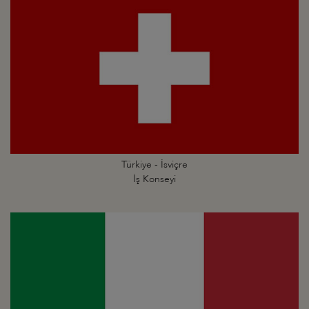
Türkiye - İsviçre
İş Konseyi