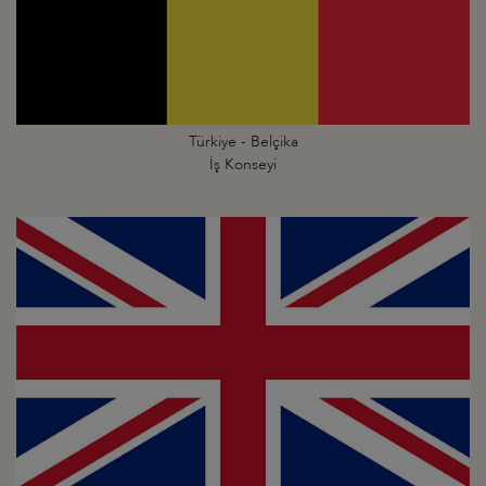
Türkiye - Belçika
İş Konseyi