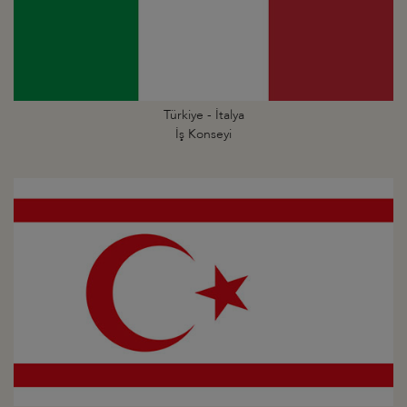
Türkiye - İtalya
İş Konseyi