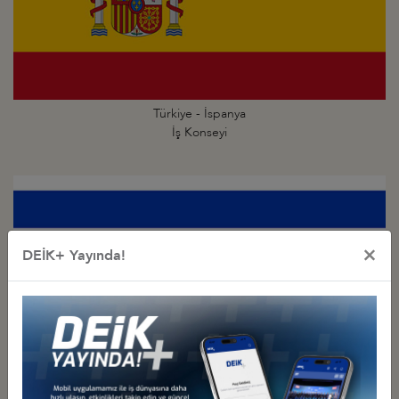
Türkiye - İspanya
İş Konseyi
×
DEİK+ Yayında!