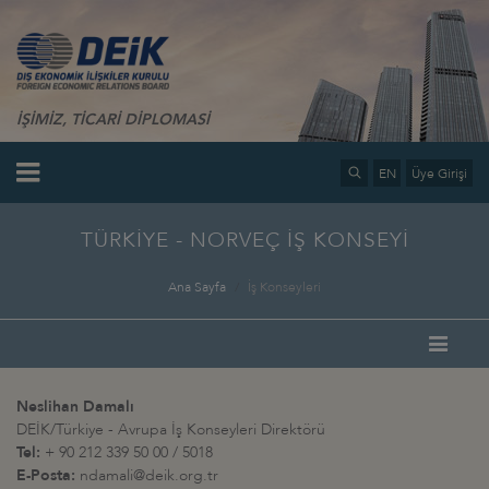
İŞİMİZ, TİCARİ DİPLOMASİ
EN
Üye Girişi
TÜRKİYE - NORVEÇ İŞ KONSEYİ
Ana Sayfa
İş Konseyleri
Neslihan Damalı
DEİK/Türkiye - Avrupa İş Konseyleri Direktörü
Tel:
+ 90 212 339 50 00 / 5018
E-Posta:
ndamali@deik.org.tr