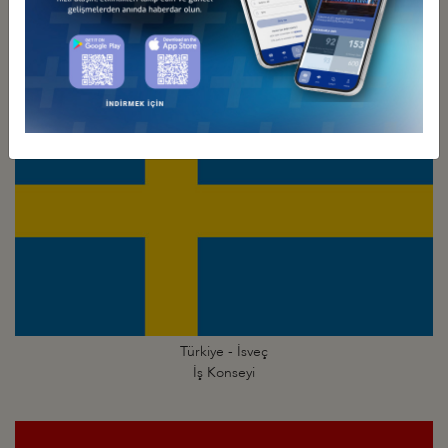
Türkiye - İsrail
İş Konseyi
Türkiye - İsveç
İş Konseyi