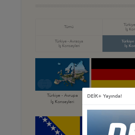
Türkiye
Tümü
İş Ko
Türkiye - Avrasya
Türkiye
İş Konseyleri
İş Ko
Türkiye - Avrupa
Türkiye - Almanya
DEİK+ Yayında!
İş Konseyleri
İş Konseyi