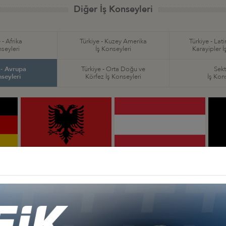
Diğer İş Konseyleri
 - Afrika
Türkiye - Kuzey Amerika
Türkiye - Lat
nseyleri
İş Konseyleri
Karayipler İ
 - Avrupa
Türkiye - Orta Doğu ve
Sekt
nseyleri
Körfez İş Konseyleri
İş Kon
Türkiye - Arnavutluk
Türkiye - Avusturya
İş Konseyi
İş Konseyi