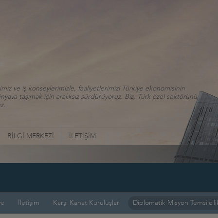
iz ve iş konseylerimizle, faaliyetlerimizi Türkiye ekonomisinin
aya taşımak için aralıksız sürdürüyoruz. Biz, Türk özel sektörünü
z.
BİLGİ MERKEZİ
İLETİŞİM
ye
İletişim
Karşı Kanat Kuruluşlar
Diplomatik Misyon Temsilcilik