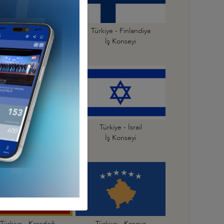
Türkiye - Estonya
Türkiye - Finlandiya
İş Konseyi
İş Konseyi
Türkiye - İspanya
Türkiye - İsrail
İş Konseyi
İş Konseyi
Türkiye - Karadağ
Türkiye - Kosova