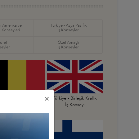
in Amerika ve
Türkiye - Asya Pasifik
ş Konseyleri
İş Konseyleri
örel
Özel Amaçlı
seyleri
İş Konseyleri
×
Türkiye - Belçika
Türkiye - Birleşik Krallık
İş Konseyi
İş Konseyi