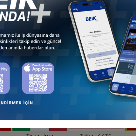
an
Türkiye - Çekya
Türkiye - Danimarka
İş Konseyi
İş Konseyi
an
Türkiye - Hollanda
Türkiye - İrlanda
İş Konseyi
İş Konseyi
Türkiye - İtalya
Türkiye - K.K.T.C.