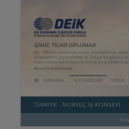
İŞİMİZ, TİCARİ DİPLOMASİ
Biz, 1985’ten günümüze kurucu kuruluşlarımız, üyelerim
dinamiklerini güçlendirmek ve Türkiye’nin gücünü düny
bütün renkleriyle buluşturan büyük bir iş platformuyu
#İşimizTicariDiplomasi
KURUMSAL
İŞ KONSEYLERİ
ÜYELİK
TÜRKİYE - NORVEÇ İŞ KONSEYİ
Kün