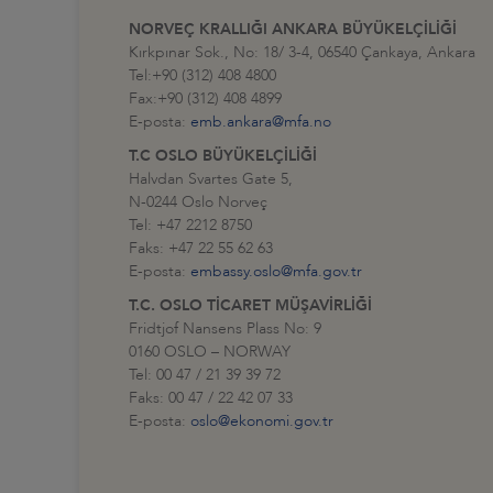
NORVEÇ KRALLIĞI ANKARA BÜYÜKELÇİLİĞİ
Kırkpınar Sok., No: 18/ 3-4, 06540 Çankaya, Ankara
Tel:+90 (312) 408 4800
Fax:+90 (312) 408 4899
E-posta:
emb.ankara@mfa.no
T.C OSLO BÜYÜKELÇİLİĞİ
Halvdan Svartes Gate 5,
N-0244 Oslo Norveç
Tel: +47 2212 8750
Faks: +47 22 55 62 63
E-posta:
embassy.oslo@mfa.gov.tr
T.C. OSLO TİCARET MÜŞAVİRLİĞİ
Fridtjof Nansens Plass No: 9
0160 OSLO – NORWAY
Tel: 00 47 / 21 39 39 72
Faks: 00 47 / 22 42 07 33
E-posta:
oslo@ekonomi.gov.tr