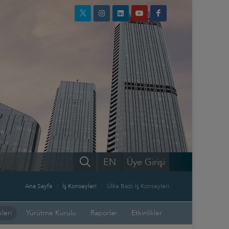
EN
Üye Girişi
Ana Sayfa
İş Konseyleri
Ülke Bazlı İş Konseyleri
leri
Yürütme Kurulu
Raporlar
Etkinlikler