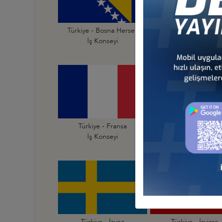
Türkiye - Bosna Hersek
Türkiye - Bulgarist
İş Konseyi
İş Konseyi
Türkiye - Fransa
Türkiye - Hırvatist
İş Konseyi
İş Konseyi
Türkiye - İsveç
Türkiye - İsviçre