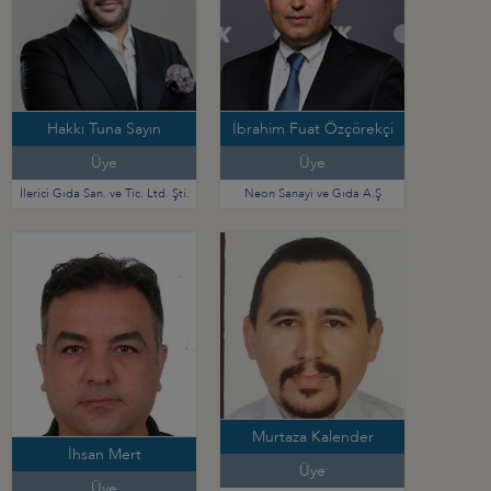
Hakkı Tuna Sayın
İbrahim Fuat Özçörekçi
Üye
Üye
İlerici Gıda San. ve Tic. Ltd. Şti.
Neon Sanayi ve Gıda A.Ş
Murtaza Kalender
İhsan Mert
Üye
Üye