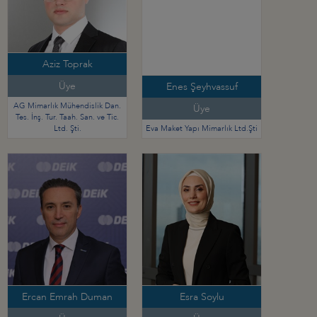
Aziz Toprak
Üye
Enes Şeyhvassuf
AG Mimarlık Mühendislik Dan.
Üye
Tes. İnş. Tur. Taah. San. ve Tic.
Ltd. Şti.
Eva Maket Yapı Mimarlık Ltd.Şti
Ercan Emrah Duman
Esra Soylu