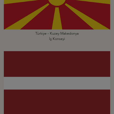
Türkiye - Kuzey Makedonya
İş Konseyi