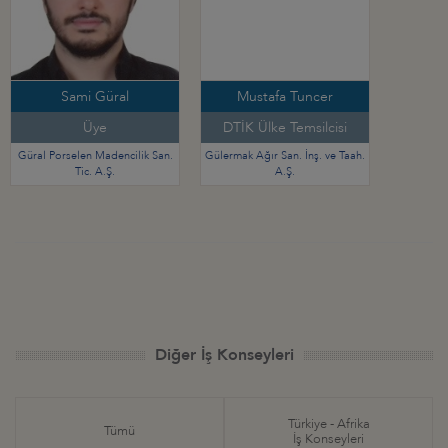
Sami Güral
Mustafa Tuncer
Üye
DTİK Ülke Temsilcisi
Güral Porselen Madencilik San.
Gülermak Ağır San. İnş. ve Taah.
Tic. A.Ş.
A.Ş.
Diğer İş Konseyleri
Türkiye - Afrika
Tümü
İş Konseyleri