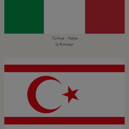
Türkiye - İtalya
İş Konseyi