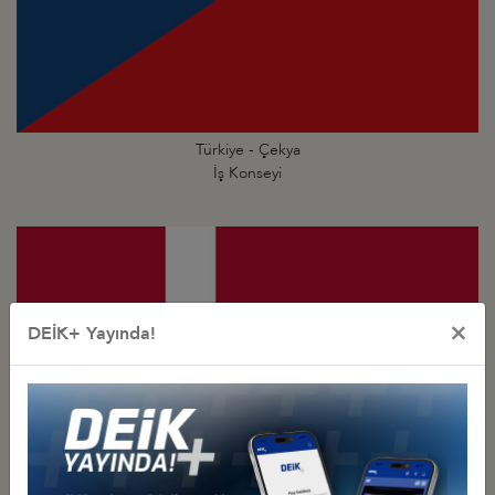
Türkiye - Çekya
İş Konseyi
×
DEİK+ Yayında!