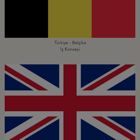
Türkiye - Belçika
İş Konseyi