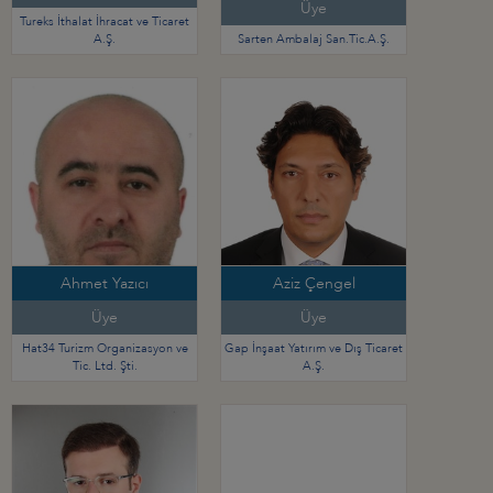
Üye
Tureks İthalat İhracat ve Ticaret
A.Ş.
Sarten Ambalaj San.Tic.A.Ş.
Ahmet Yazıcı
Aziz Çengel
Üye
Üye
Hat34 Turizm Organizasyon ve
Gap İnşaat Yatırım ve Dış Ticaret
Tic. Ltd. Şti.
A.Ş.