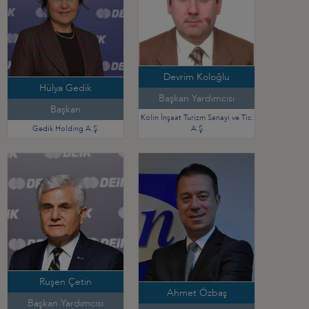
Devrim Koloğlu
Hülya Gedik
Başkan Yardımcısı
Başkan
Kolin İnşaat Turizm Sanayi ve Tic.
Gedik Holding A.Ş.
A.Ş
Ruşen Çetin
Ahmet Özbaş
Başkan Yardımcısı