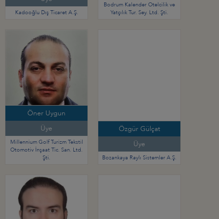
Bodrum Kalender Otelcilik ve
Kadooğlu Dış Ticaret A.Ş.
Yatçılık Tur. Sey. Ltd. Şti.
Öner Uygun
Üye
Özgür Gülçat
Millennium Golf Turizm Tekstil
Üye
Otomotiv İnşaat Tic. San. Ltd.
Şti.
Bozankaya Raylı Sistemler A.Ş.