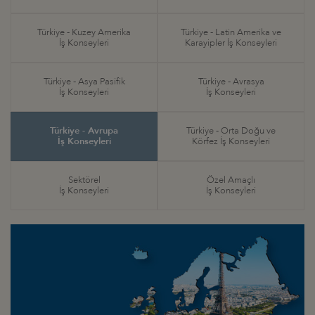
Türkiye - Kuzey Amerika
Türkiye - Latin Amerika ve
İş Konseyleri
Karayipler İş Konseyleri
Türkiye - Asya Pasifik
Türkiye - Avrasya
İş Konseyleri
İş Konseyleri
Türkiye - Avrupa
Türkiye - Orta Doğu ve
İş Konseyleri
Körfez İş Konseyleri
Sektörel
Özel Amaçlı
İş Konseyleri
İş Konseyleri