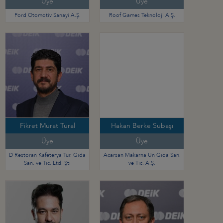
Üye
Üye
Ford Otomotiv Sanayi A.Ş.
Roof Games Teknoloji A.Ş.
Fikret Murat Tural
Hakan Berke Subaşı
Üye
Üye
D Restoran Kafeterya Tur. Gıda
Acarsan Makarna Un Gıda San.
San. ve Tic. Ltd. Şti
ve Tic. A.Ş.