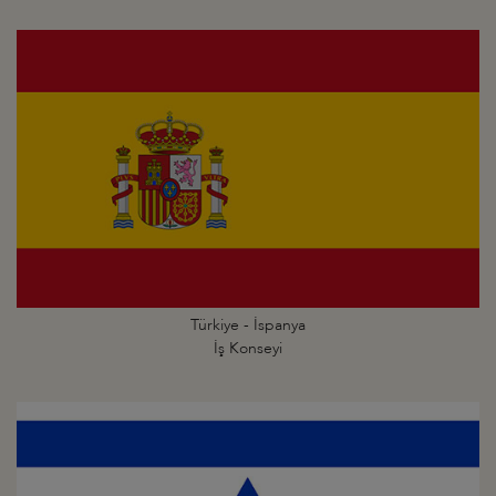
Türkiye - İspanya
İş Konseyi