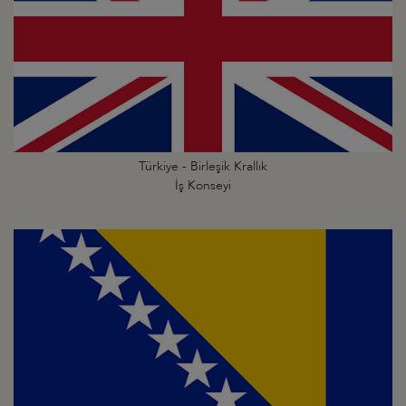
Türkiye - Birleşik Krallık
İş Konseyi