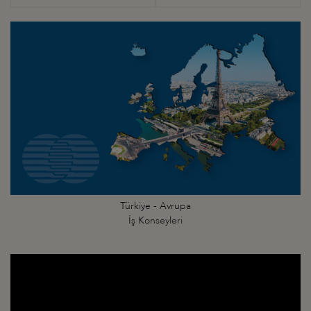
Türkiye - Avrupa
İş Konseyleri