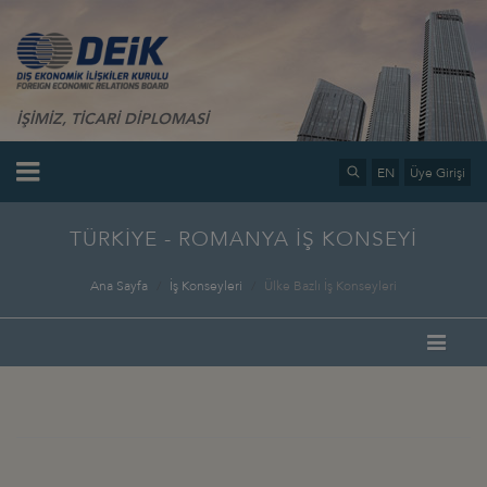
İŞİMİZ, TİCARİ DİPLOMASİ
EN
Üye Girişi
TÜRKİYE - ROMANYA İŞ KONSEYİ
Ana Sayfa
İş Konseyleri
Ülke Bazlı İş Konseyleri