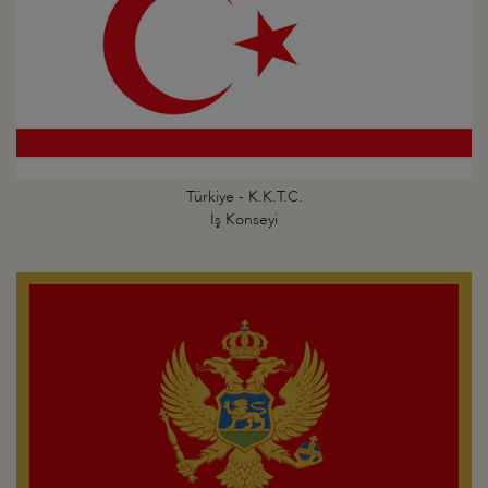
Türkiye - K.K.T.C.
İş Konseyi