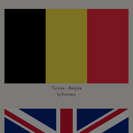
Türkiye - Belçika
İş Konseyi