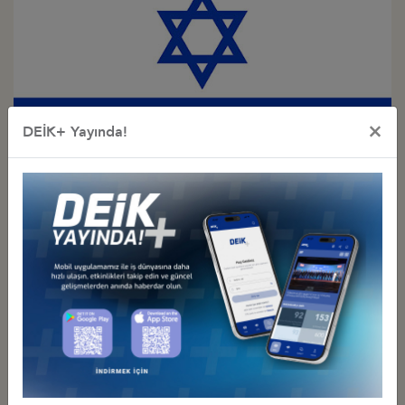
×
DEİK+ Yayında!
Türkiye - İsrail
İş Konseyi