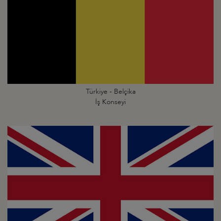
Türkiye - Belçika
İş Konseyi