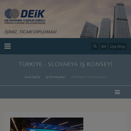
İŞİMİZ, TİCARİ DİPLOMASİ
EN
Üye Girişi
TÜRKİYE - SLOVAKYA İŞ KONSEYİ
Ana Sayfa
İş Konseyleri
Ülke Bazlı İş Konseyleri