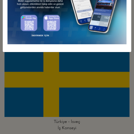
Türkiye - İsrail
İş Konseyi
Türkiye - İsveç
İş Konseyi