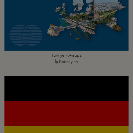
Türkiye - Avrupa
İş Konseyleri