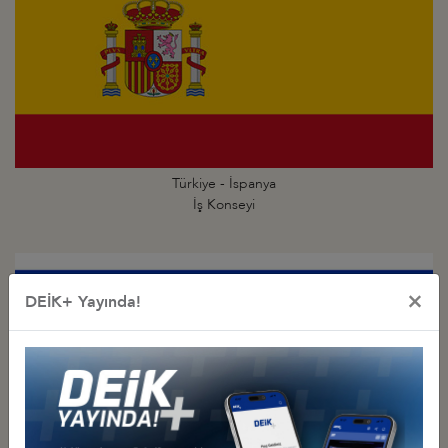
Türkiye - İspanya
İş Konseyi
×
DEİK+ Yayında!