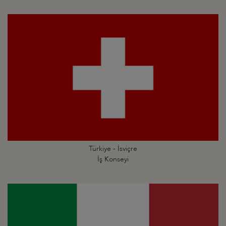
Türkiye - İsviçre
İş Konseyi