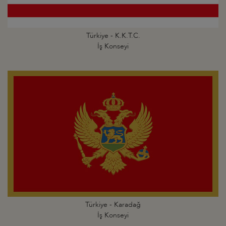
Türkiye - K.K.T.C.
İş Konseyi
Türkiye - Karadağ
İş Konseyi