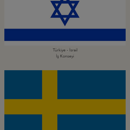
Türkiye - İsrail
İş Konseyi