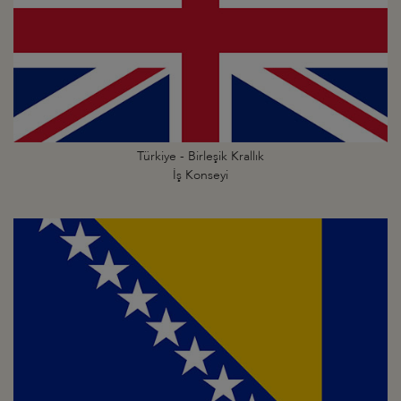
Türkiye - Birleşik Krallık
İş Konseyi