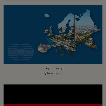
Türkiye - Avrupa
İş Konseyleri