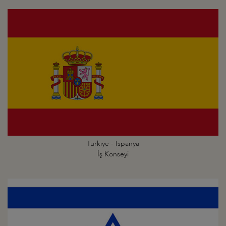
Türkiye - İspanya
İş Konseyi