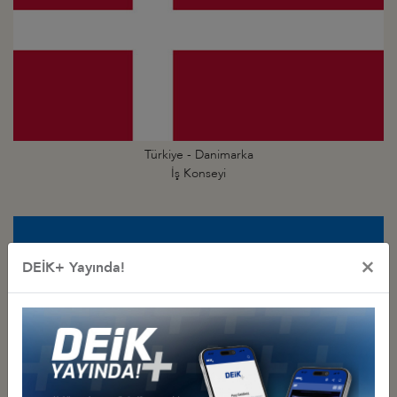
Türkiye - Danimarka
İş Konseyi
×
DEİK+ Yayında!