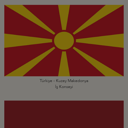
Türkiye - Kuzey Makedonya
İş Konseyi