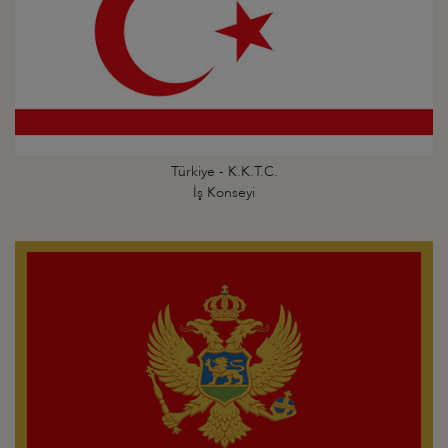
Türkiye - K.K.T.C.
İş Konseyi