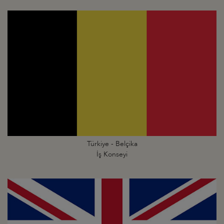
Türkiye - Belçika
İş Konseyi