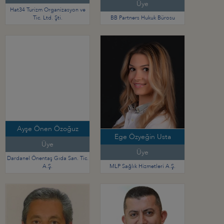
Üye
Hat34 Turizm Organizasyon ve
Tic. Ltd. Şti.
BB Partners Hukuk Bürosu
Ayşe Önen Özoğuz
Ege Özyeğin Usta
Üye
Üye
Dardanel Önentaş Gıda San. Tic.
A.Ş.
MLP Sağlık Hizmetleri A.Ş.