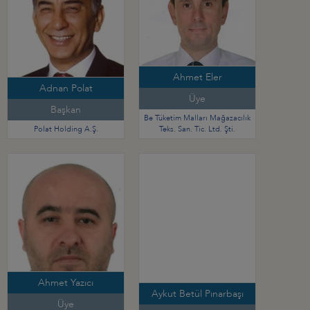
Ahmet Eler
Adnan Polat
Üye
Başkan
Be Tüketim Malları Mağazacılık
Polat Holding A.Ş.
Teks. San. Tic. Ltd. Şti.
Ahmet Yazıcı
Aykut Betül Pınarbaşı
Üye