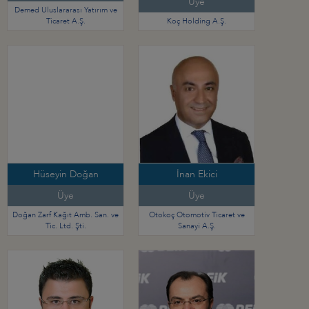
Üye
Demed Uluslararası Yatırım ve
Ticaret A.Ş.
Koç Holding A.Ş.
Hüseyin Doğan
İnan Ekici
Üye
Üye
Doğan Zarf Kağıt Amb. San. ve
Otokoç Otomotiv Ticaret ve
Tic. Ltd. Şti.
Sanayi A.Ş.