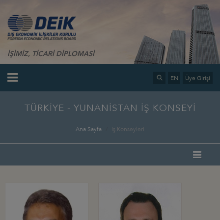
İŞİMİZ, TİCARİ DİPLOMASİ
EN
Üye Girişi
TÜRKİYE - YUNANİSTAN İŞ KONSEYİ
Ana Sayfa
İş Konseyleri