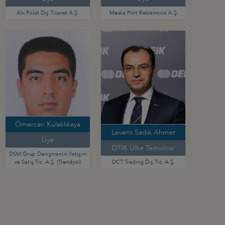
Alx Polat Dış Ticaret A.Ş.
Media Port Reklamcılık A.Ş
Ömercan Kulaklıkaya
Levent Sadık Ahmet
Üye
DTİK Ülke Temsilcisi
DSM Grup Danışmanlık İletişim
ve Satış Tic. A.Ş. (Trendyol)
DCT Trading Dış Tic. A.Ş.