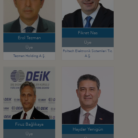
Fikret Nas
Erol Tezman
Üye
Üye
Poltech Elektronik Sistemleri Tic.
Tezman Holding A.Ş.
A.Ş.
Firuz Bağlıkaya
Haydar Yenigün
Üye