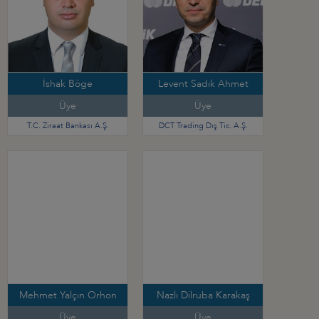
İshak Böge
Levent Sadık Ahmet
Üye
Üye
T.C. Ziraat Bankası A.Ş.
DCT Trading Dış Tic. A.Ş.
Mehmet Yalçın Orhon
Nazlı Dilruba Karakaş
Üye
Üye