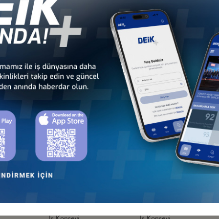
nseyleri
İş Konseyleri
Karayipler İ
 - Avrupa
Türkiye - Orta Doğu ve
Sekt
nseyleri
Körfez İş Konseyleri
İş Kon
Türkiye - Birleşik Arap
Türkiye - Filistin
Emirlikleri İş Konseyi
İş Konseyi
Türkiye - Lübnan
Türkiye - Suriye
Tür
İş Konseyi
İş Konseyi