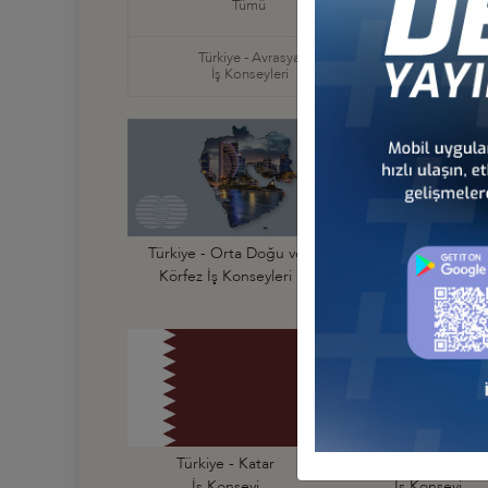
Tümü
İş Ko
Türkiye - Avrasya
Türkiye
İş Konseyleri
İş Ko
Türkiye - Orta Doğu ve
Türkiye - Bahreyn
Körfez İş Konseyleri
İş Konseyi
Türkiye - Katar
Türkiye - Kuveyt
İş Konseyi
İş Konseyi