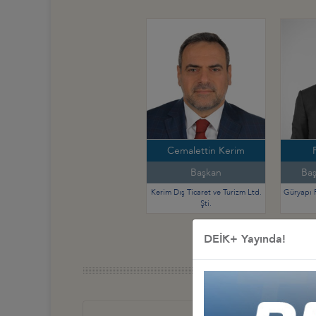
Cemalettin Kerim
Başkan
Baş
Kerim Dış Ticaret ve Turizm Ltd.
Güryapı 
Şti.
DEİK+ Yayında!
Türkiye