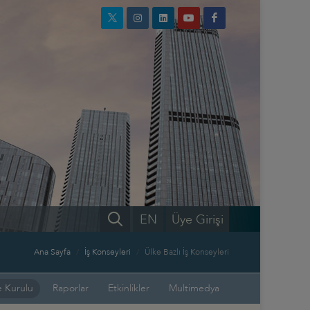
EN
Üye Girişi
Ana Sayfa
İş Konseyleri
Ülke Bazlı İş Konseyleri
 Kurulu
Raporlar
Etkinlikler
Multimedya