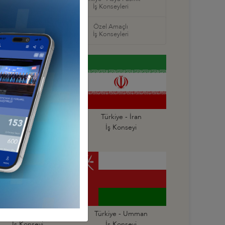
ş Konseyleri
İş Konseyleri
örel
Özel Amaçlı
seyleri
İş Konseyleri
Türkiye - Irak
Türkiye - İran
İş Konseyi
İş Konseyi
kiye - Suudi Arabistan
Türkiye - Umman
İş Konseyi
İş Konseyi