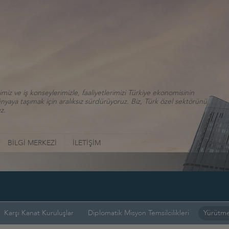
iz ve iş konseylerimizle, faaliyetlerimizi Türkiye ekonomisinin
aya taşımak için aralıksız sürdürüyoruz. Biz, Türk özel sektörünü
z.
BİLGİ MERKEZİ
İLETİŞİM
Karşı Kanat Kuruluşlar
Diplomatik Misyon Temsilcilikleri
Yürütme