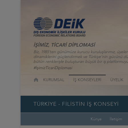
İŞİMİZ, TİCARİ DİPLOMASİ
Biz, 1985’ten günümüze kurucu kuruluşlarımız, üyelerim
dinamiklerini güçlendirmek ve Türkiye’nin gücünü düny
bütün renkleriyle buluşturan büyük bir iş platformuyu
#İşimizTicariDiplomasi
KURUMSAL
İŞ KONSEYLERİ
ÜYELİK
TÜRKİYE - FİLİSTİN İŞ KONSEYİ
Künye
İletişim