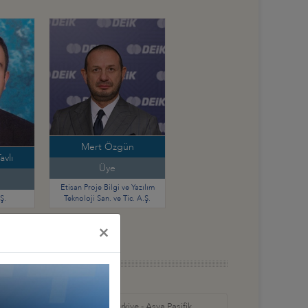
Mert Özgün
vlı
Üye
Etisan Proje Bilgi ve Yazılım
Ş.
Teknoloji San. ve Tic. A.Ş.
×
in Amerika ve
Türkiye - Asya Pasifik