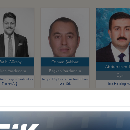
Fatih Gürsoy
Osman Şahbaz
Abdurrahim Ta
kan Yardımcısı
Başkan Yardımcısı
Üye
Restorasyon Taahhüt ve
Tempo Dış Ticaret ve Tekstil San.
Ticaret A.Ş.
Ltd. Şti.
İsra Holding A.
Diğer İş Konseyleri
 - Afrika
Türkiye - Kuzey Amerika
Türkiye - Lat