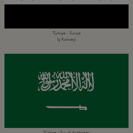
Türkiye - Suriye
İş Konseyi
Türkiye - Suudi Arabistan