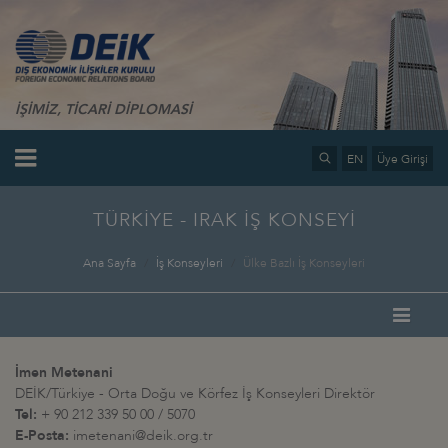
İŞİMİZ, TİCARİ DİPLOMASİ
EN
Üye Girişi
TÜRKİYE - IRAK İŞ KONSEYİ
Ana Sayfa
İş Konseyleri
Ülke Bazlı İş Konseyleri
İmen Metenani
DEİK/Türkiye - Orta Doğu ve Körfez İş Konseyleri Direktör
Tel:
+ 90 212 339 50 00 / 5070
E-Posta:
imetenani@deik.org.tr