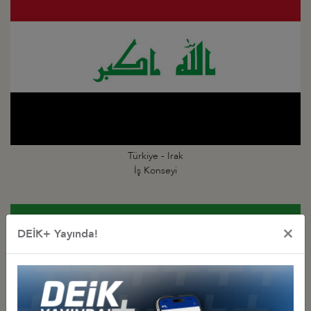
Türkiye - Irak
İş Konseyi
×
DEİK+ Yayında!