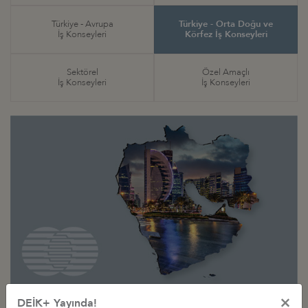
Türkiye - Avrupa
Türkiye - Orta Doğu ve
İş Konseyleri
Körfez İş Konseyleri
Sektörel
Özel Amaçlı
İş Konseyleri
İş Konseyleri
×
Türkiye - Orta Doğu ve
DEİK+ Yayında!