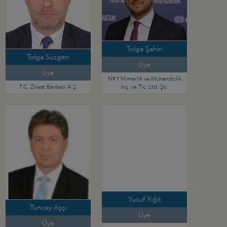
Tolga Şahin
Tolga Süzgen
Üye
Üye
NKY Mimarlık ve Mühendislik
T.C. Ziraat Bankası A.Ş.
İnş. ve Tic. Ltd. Şti.
Yusuf Yiğit
Tuncay Aşçı
Üye
Üye