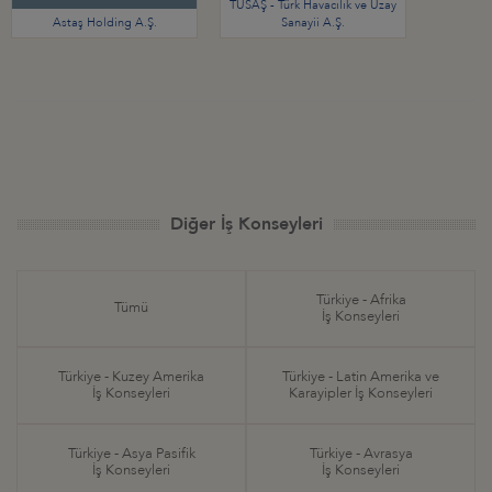
TUSAŞ - Türk Havacılık ve Uzay
Astaş Holding A.Ş.
Sanayii A.Ş.
Diğer İş Konseyleri
Türkiye - Afrika
Tümü
İş Konseyleri
Türkiye - Kuzey Amerika
Türkiye - Latin Amerika ve
İş Konseyleri
Karayipler İş Konseyleri
Türkiye - Asya Pasifik
Türkiye - Avrasya
İş Konseyleri
İş Konseyleri