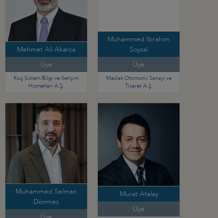
Muhammed İbrahim
Mehmet Ali Akarca
Soysal
Üye
Üye
Koç Sistem Bilgi ve İletişim
Maslak Otomotiv Sanayi ve
Hizmetleri A.Ş.
Ticaret A.Ş.
Muhammed Selman
Murat Atalay
Dönmez
Üye
Üye