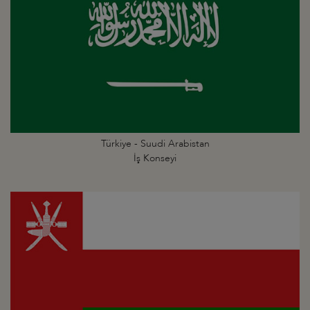
Türkiye - Suudi Arabistan
İş Konseyi