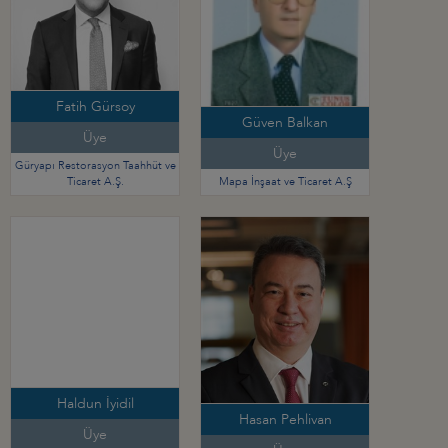
Fatih Gürsoy
Güven Balkan
Üye
Üye
Güryapı Restorasyon Taahhüt ve
Ticaret A.Ş.
Mapa İnşaat ve Ticaret A.Ş
Haldun İyidil
Hasan Pehlivan
Üye