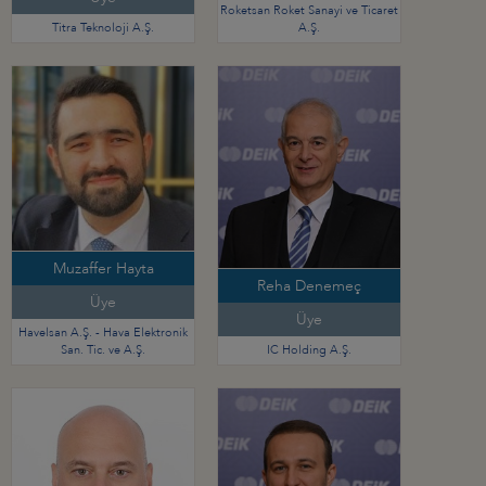
Roketsan Roket Sanayi ve Ticaret
Titra Teknoloji A.Ş.
A.Ş.
Muzaffer Hayta
Reha Denemeç
Üye
Üye
Havelsan A.Ş. - Hava Elektronik
San. Tic. ve A.Ş.
IC Holding A.Ş.