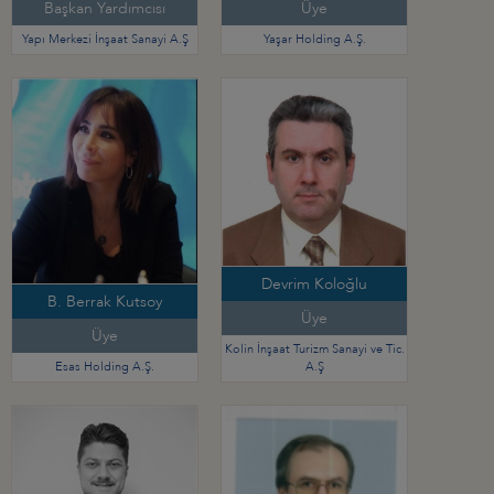
Başkan Yardımcısı
Üye
Yapı Merkezi İnşaat Sanayi A.Ş
Yaşar Holding A.Ş.
Devrim Koloğlu
B. Berrak Kutsoy
Üye
Üye
Kolin İnşaat Turizm Sanayi ve Tic.
Esas Holding A.Ş.
A.Ş