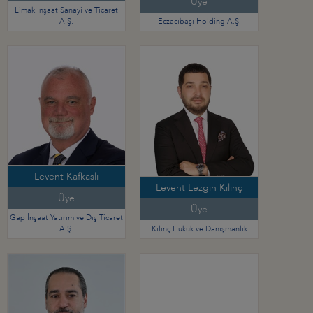
Üye
Limak İnşaat Sanayi ve Ticaret
A.Ş.
Eczacıbaşı Holding A.Ş.
Levent Kafkaslı
Levent Lezgin Kılınç
Üye
Üye
Gap İnşaat Yatırım ve Dış Ticaret
A.Ş.
Kılınç Hukuk ve Danışmanlık