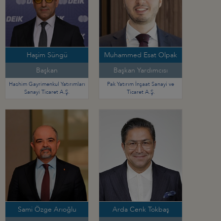
Haşim Süngü
Muhammed Esat Olpak
Başkan
Başkan Yardımcısı
Hashim Gayrimenkul Yatırımları
Pak Yatırım İnşaat Sanayi ve
Sanayi Ticaret A.Ş.
Ticaret A.Ş.
Sami Özge Arıoğlu
Arda Cenk Tokbaş