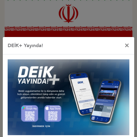
×
DEİK+ Yayında!
Türkiye - İran
İş Konseyi