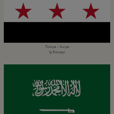
Türkiye - Suriye
İş Konseyi