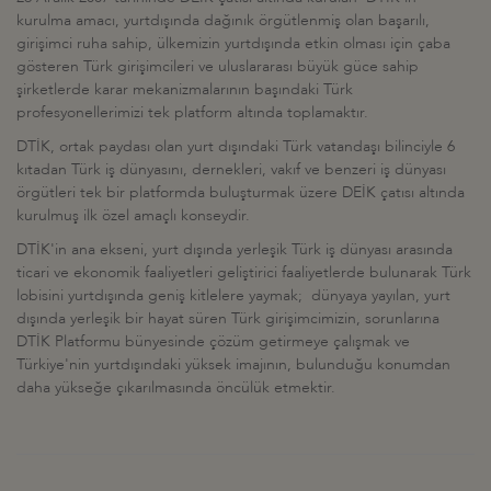
kurulma amacı, yurtdışında dağınık örgütlenmiş olan başarılı,
girişimci ruha sahip, ülkemizin yurtdışında etkin olması için çaba
gösteren Türk girişimcileri ve uluslararası büyük güce sahip
şirketlerde karar mekanizmalarının başındaki Türk
profesyonellerimizi tek platform altında toplamaktır.
DTİK, ortak paydası olan yurt dışındaki Türk vatandaşı bilinciyle 6
kıtadan Türk iş dünyasını, dernekleri, vakıf ve benzeri iş dünyası
örgütleri tek bir platformda buluşturmak üzere DEİK çatısı altında
kurulmuş ilk özel amaçlı konseydir.
DTİK'in ana ekseni, yurt dışında yerleşik Türk iş dünyası arasında
ticari ve ekonomik faaliyetleri geliştirici faaliyetlerde bulunarak Türk
lobisini yurtdışında geniş kitlelere yaymak; dünyaya yayılan, yurt
dışında yerleşik bir hayat süren Türk girişimcimizin, sorunlarına
DTİK Platformu bünyesinde çözüm getirmeye çalışmak ve
Türkiye'nin yurtdışındaki yüksek imajının, bulunduğu konumdan
daha yükseğe çıkarılmasında öncülük etmektir.