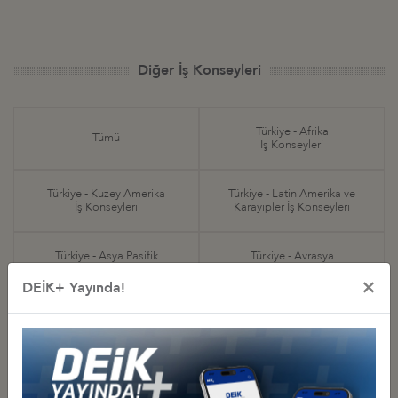
Diğer İş Konseyleri
Türkiye - Afrika
Tümü
İş Konseyleri
Türkiye - Kuzey Amerika
Türkiye - Latin Amerika ve
İş Konseyleri
Karayipler İş Konseyleri
Türkiye - Asya Pasifik
Türkiye - Avrasya
İş Konseyleri
İş Konseyleri
×
DEİK+ Yayında!
Türkiye - Avrupa
Türkiye - Orta Doğu ve
İş Konseyleri
Körfez İş Konseyleri
Sektörel
Özel Amaçlı
İş Konseyleri
İş Konseyleri