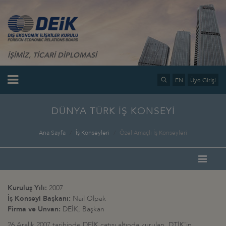
İŞİMİZ, TİCARİ DİPLOMASİ
EN
Üye Girişi
DÜNYA TÜRK İŞ KONSEYİ
Ana Sayfa
İş Konseyleri
Özel Amaçlı İş Konseyleri
Kuruluş Yılı:
2007
İş Konseyi Başkanı:
Nail Olpak
Firma ve Unvan:
DEİK, Başkan
26 Aralık 2007 tarihinde DEİK çatısı altında kurulan DTİK'in