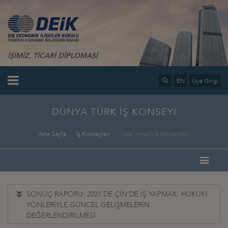
İŞİMİZ, TİCARİ DİPLOMASİ
EN
Üye Girişi
DÜNYA TÜRK İŞ KONSEYİ
Ana Sayfa
İş Konseyleri
Özel Amaçlı İş Konseyleri
SONUÇ RAPORU: 2021’DE ÇİN’DE İŞ YAPMAK: HUKUKİ
YÖNLERİYLE GÜNCEL GELİŞMELERİN
DEĞERLENDİRİLMESİ