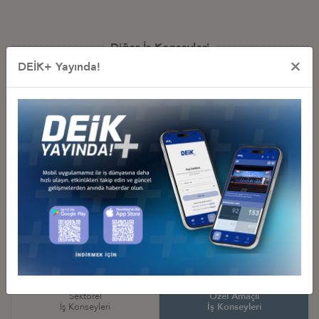
Diğer İş Konseyleri
×
DEİK+ Yayında!
Türkiye - Afrika
Tümü
İş Konseyleri
Türkiye - Kuzey Amerika
Türkiye - Latin Amerika ve
İş Konseyleri
Karayipler İş Konseyleri
Türkiye - Asya Pasifik
Türkiye - Avrasya
İş Konseyleri
İş Konseyleri
Türkiye - Avrupa
Türkiye - Orta Doğu ve
İş Konseyleri
Körfez İş Konseyleri
Sektörel
Özel Amaçlı
İş Konseyleri
İş Konseyleri