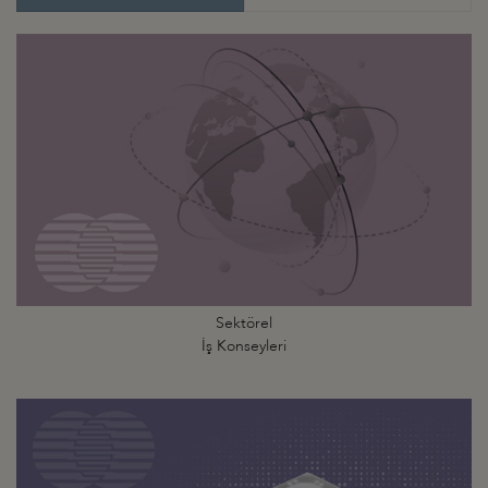
Sektörel
İş Konseyleri