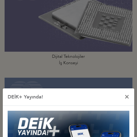
Dijital Teknolojiler
İş Konseyi
×
DEİK+ Yayında!