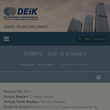
İŞİMİZ, TİCARİ DİPLOMASİ
EN
Üye Girişi
TÜRKİYE - ÇAD İŞ KONSEYİ
Ana Sayfa
İş Konseyleri
Ülke Bazlı İş Konseyleri
Kuruluş Yılı:
2015
Kurucu Başkan:
C.Hakan Karaca
Türkiye Tarafı Başkanı:
Murtaza Karanfil
Firma ve Unvanı:
Karanfil Group Dış Ticaret ve Uluslararası Taş.