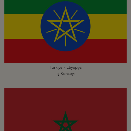
Türkiye - Etiyopya
İş Konseyi