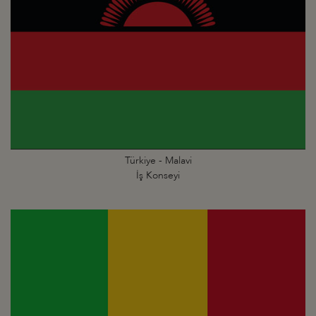
Türkiye - Malavi
İş Konseyi