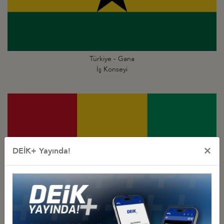
Türkiye - Gana
İş Konseyi
×
DEİK+ Yayında!