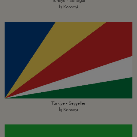
Türkiye - Senegal
İş Konseyi
Türkiye - Seyşeller
İş Konseyi