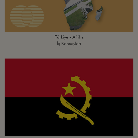
Türkiye - Afrika
İş Konseyleri