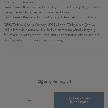
A.Ş. - Genel Müdür
Karşı Kanat Kuruluş:
Çad Ulusal İşverenler Konseyi & Çad Ticaret
Sanayi Tarım Madenler ve El Sanatları Odası
Karşı Kanat Başkanı:
Douda Bichara & Amir Adoudou Artine
DEİK/Türkiye-Çad İş Konseyi, 2015 yılında Türkiye'nin Çad ve
Afrika kıtasıyla ekonomik ilişkilerinin artmasına yönelik başta iş
forumları, heyet ziyaretleri, toplantı ve seminerler olmak üzere bir
dizi faaliyet yürütmek amacıyla kurulmuştur.
Diğer İş Konseyleri
Türkiye - Afrika
Tümü
İş Konseyleri