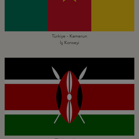
Türkiye - Kamerun
İş Konseyi