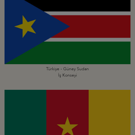
Türkiye - Güney Sudan
İş Konseyi