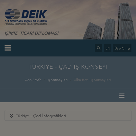
İŞİMİZ, TİCARİ DİPLOMASİ
EN
Üye Girişi
TÜRKİYE - ÇAD İŞ KONSEYİ
Ana Sayfa
İş Konseyleri
Ülke Bazlı İş Konseyleri
Türkiye - Çad İnfografikleri