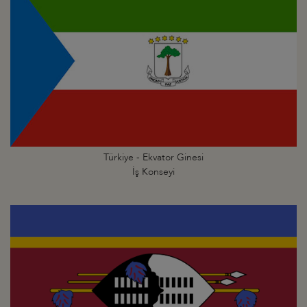
Türkiye - Ekvator Ginesi
İş Konseyi