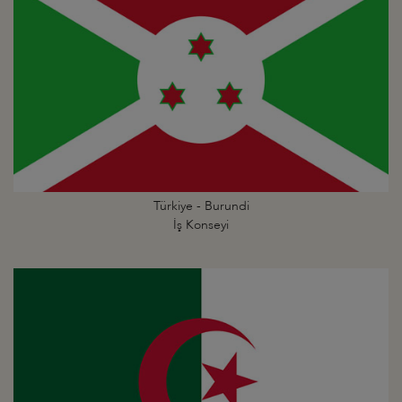
Türkiye - Burundi
İş Konseyi