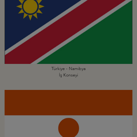
Türkiye - Namibya
İş Konseyi