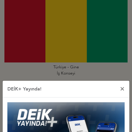
Türkiye - Gine
İş Konseyi
×
DEİK+ Yayında!