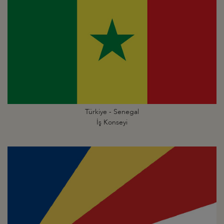
Türkiye - Senegal
İş Konseyi