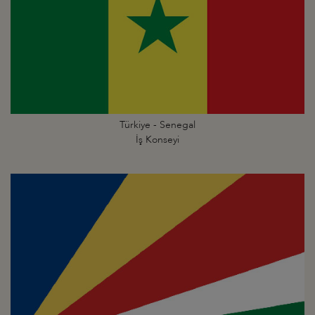
Türkiye - Senegal
İş Konseyi