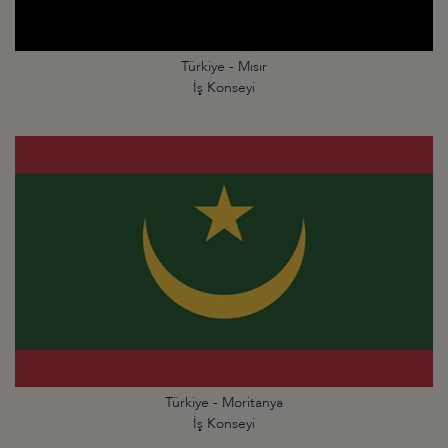
Türkiye - Mısır
İş Konseyi
Türkiye - Moritanya
İş Konseyi