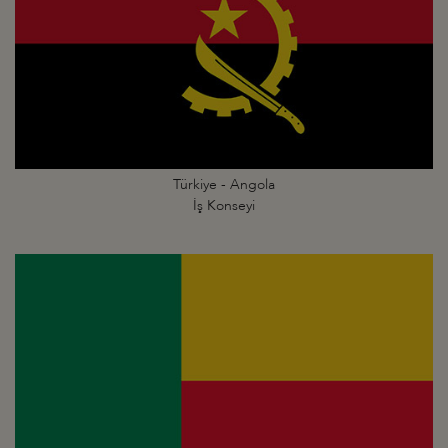
Türkiye - Angola
İş Konseyi