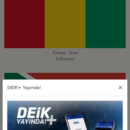
Türkiye - Gine
İş Konseyi
×
DEİK+ Yayında!