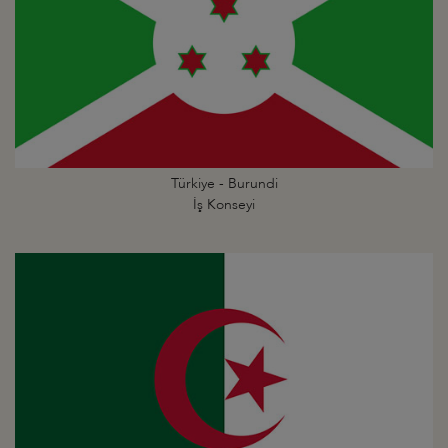
Türkiye - Burundi
İş Konseyi