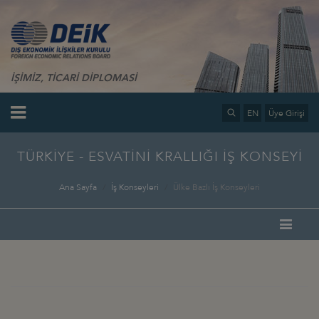
İŞİMİZ, TİCARİ DİPLOMASİ
EN
Üye Girişi
TÜRKİYE - ESVATİNİ KRALLIĞI İŞ KONSEYİ
Ana Sayfa
İş Konseyleri
Ülke Bazlı İş Konseyleri