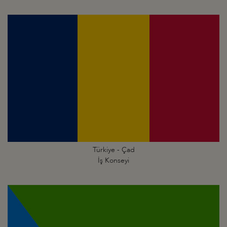
Türkiye - Çad
İş Konseyi