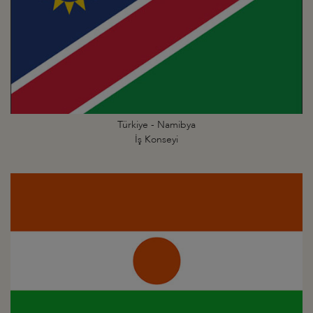
Türkiye - Namibya
İş Konseyi