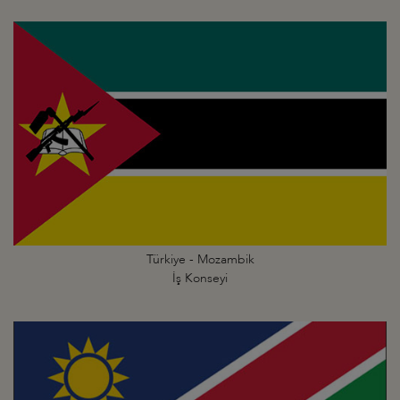
Türkiye - Mozambik
İş Konseyi