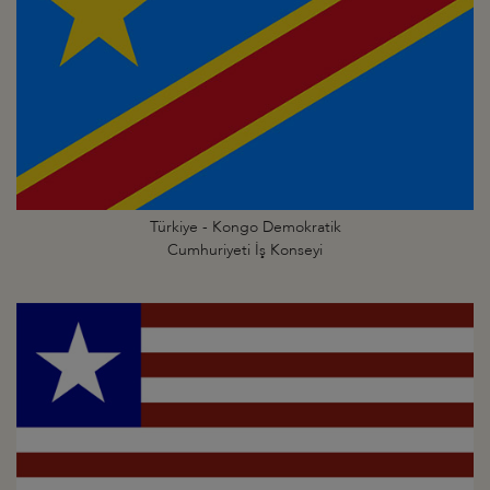
Türkiye - Kongo Demokratik
Cumhuriyeti İş Konseyi