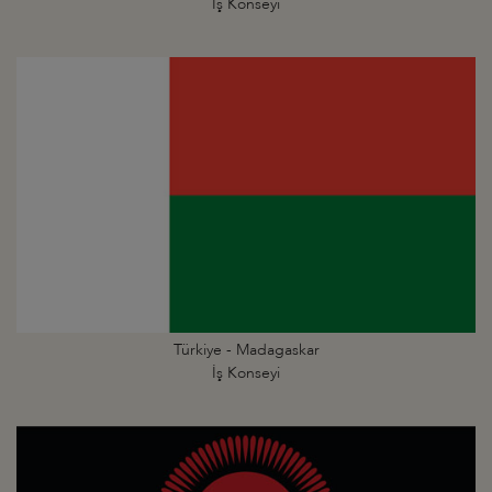
İş Konseyi
Türkiye - Madagaskar
İş Konseyi