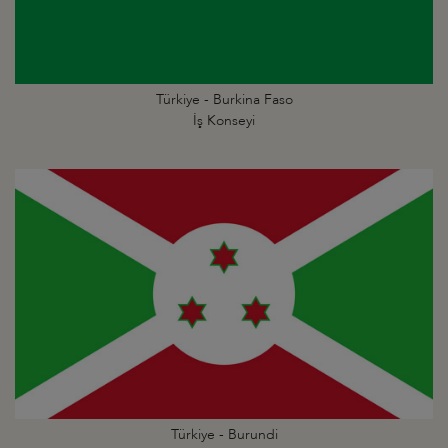
Türkiye - Burkina Faso
İş Konseyi
Türkiye - Burundi