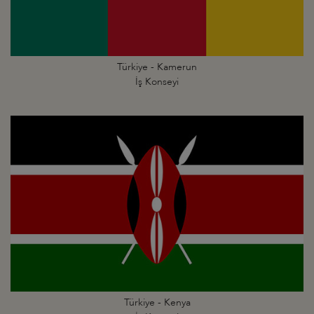
Türkiye - Kamerun
İş Konseyi
Türkiye - Kenya