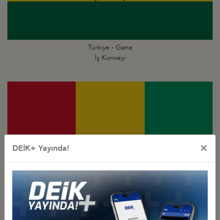
Türkiye - Gana
İş Konseyi
×
DEİK+ Yayında!
Türkiye - Gine