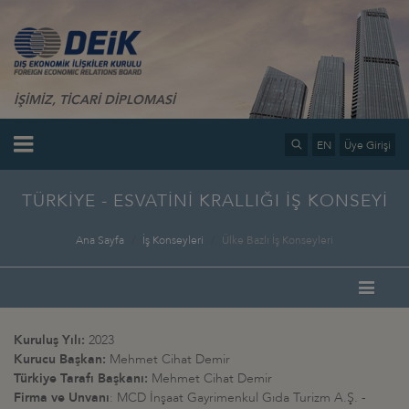
İŞİMİZ, TİCARİ DİPLOMASİ
EN
Üye Girişi
TÜRKİYE - ESVATİNİ KRALLIĞI İŞ KONSEYİ
Ana Sayfa
İş Konseyleri
Ülke Bazlı İş Konseyleri
Kuruluş Yılı:
2023
Kurucu Başkan:
Mehmet Cihat Demir
Türkiye Tarafı Başkanı:
Mehmet Cihat Demir
Firma ve Unvanı
: MCD İnşaat Gayrimenkul Gıda Turizm A.Ş. -