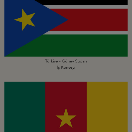
Türkiye - Güney Sudan
İş Konseyi