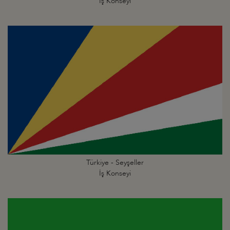
İş Konseyi
Türkiye - Seyşeller
İş Konseyi