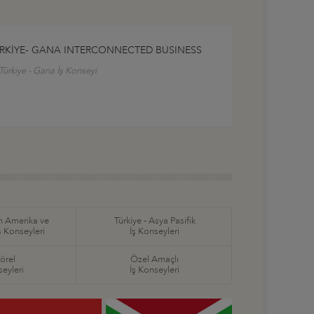
RKİYE- GANA INTERCONNECTED BUSINESS
Türkiye - Gana İş Konseyi
in Amerika ve
Türkiye - Asya Pasifik
ş Konseyleri
İş Konseyleri
örel
Özel Amaçlı
seyleri
İş Konseyleri