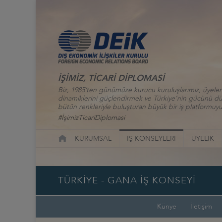
İŞİMİZ, TİCARİ DİPLOMASİ
Biz, 1985’ten günümüze kurucu kuruluşlarımız, üyelerim
dinamiklerini güçlendirmek ve Türkiye’nin gücünü düny
bütün renkleriyle buluşturan büyük bir iş platformuyu
#İşimizTicariDiplomasi
KURUMSAL
İŞ KONSEYLERİ
ÜYELİK
TÜRKİYE - GANA İŞ KONSEYİ
Künye
İletişim