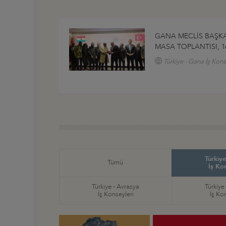
GANA MECLİS BAŞKAN
MASA TOPLANTISI, 1
Türkiye - Gana İş Kons
Türkiye
Tümü
İş Ko
Türkiye - Avrasya
Türkiye
İş Konseyleri
İş Ko