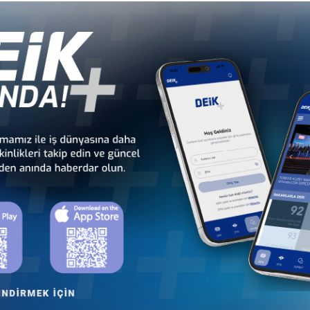
li
Türkiye - Gabon
Türkiye - Gambiya
İş Konseyi
İş Konseyi
dan
Türkiye - Kamerun
Türkiye - Kenya
İş Konseyi
İş Konseyi
Cu
Türkiye - Madagaskar
Türkiye - Malavi
İş Konseyi
İş Konseyi