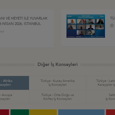
I VE HEYETİ İLE YUVARLAK
TÜ
6 NİSAN 2026, İSTANBUL
eyi
Diğer İş Konseyleri
 - Afrika
Türkiye - Kuzey Amerika
Türkiye - Lat
nseyleri
İş Konseyleri
Karayipler İ
 - Avrupa
Türkiye - Orta Doğu ve
Sekt
nseyleri
Körfez İş Konseyleri
İş Kon