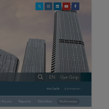
EN
Üye Girişi
Ana Sayfa
İş Konseyleri
 Kurulu
Raporlar
Etkinlikler
Multimedya