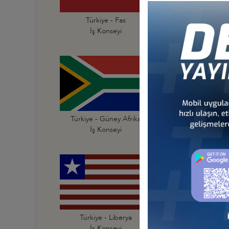
Türkiye - Fas
Türkiye - Fildişi Sahi
İş Konseyi
İş Konseyi
Türkiye - Güney Afrika
Türkiye - Güney Su
İş Konseyi
İş Konseyi
Türkiye - Liberya
Türkiye - Libya
İş Konseyi
İş Konseyi