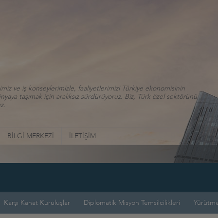
iz ve iş konseylerimizle, faaliyetlerimizi Türkiye ekonomisinin
aya taşımak için aralıksız sürdürüyoruz. Biz, Türk özel sektörünü
z.
BİLGİ MERKEZİ
İLETİŞİM
Karşı Kanat Kuruluşlar
Diplomatik Misyon Temsilcilikleri
Yürütme