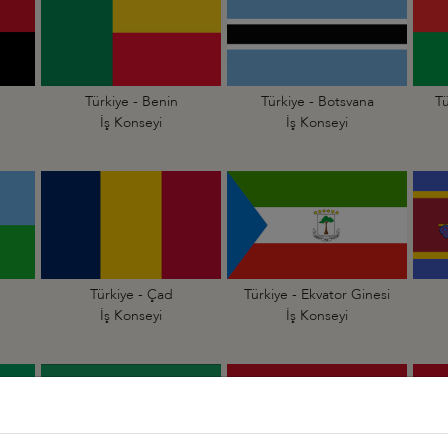
Türkiye - Benin
Türkiye - Botsvana
Tü
İş Konseyi
İş Konseyi
Türkiye - Çad
Türkiye - Ekvator Ginesi
İş Konseyi
İş Konseyi