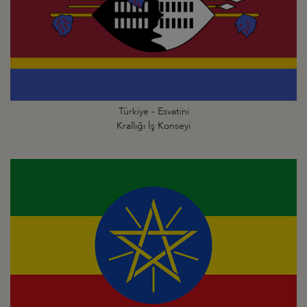
Türkiye - Esvatini
Krallığı İş Konseyi