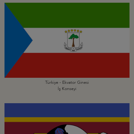
Türkiye - Ekvator Ginesi
İş Konseyi