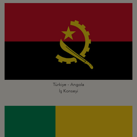
Türkiye - Angola
İş Konseyi