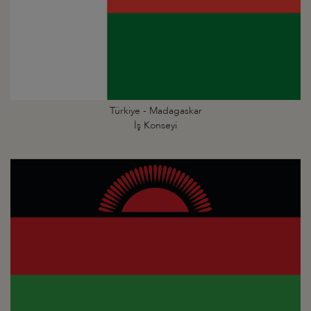
Türkiye - Madagaskar
İş Konseyi