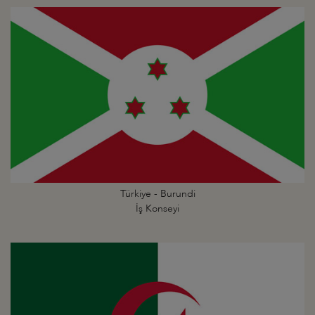
Türkiye - Burundi
İş Konseyi