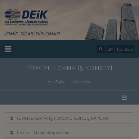
İŞİMİZ, TİCARİ DİPLOMASİ
EN
Üye Girişi
TÜRKİYE - GANA İŞ KONSEYİ
Ana Sayfa
İş Konseyleri
TÜRKİYE-GANA İŞ FORUMU SONUÇ RAPORU
Türkiye - Gana Infografikleri