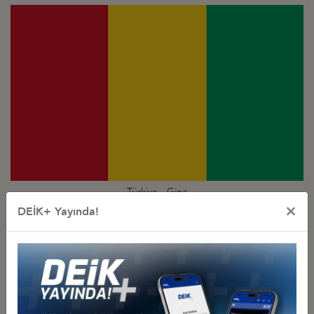
Türkiye - Gine
İş Konseyi
×
DEİK+ Yayında!