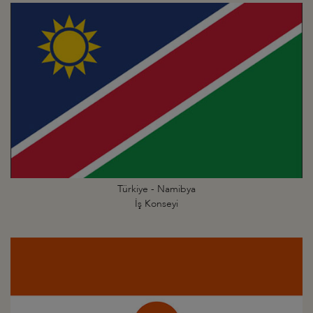
Türkiye - Namibya
İş Konseyi