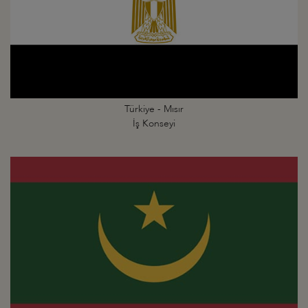
Türkiye - Mısır
İş Konseyi