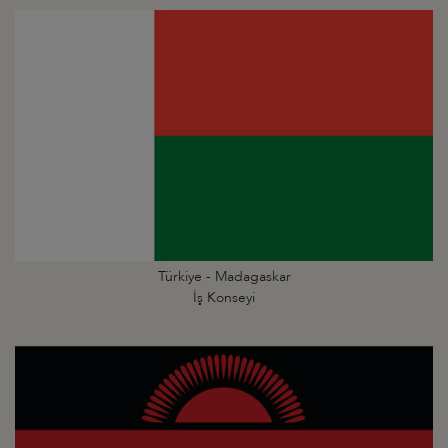
Türkiye - Madagaskar
İş Konseyi