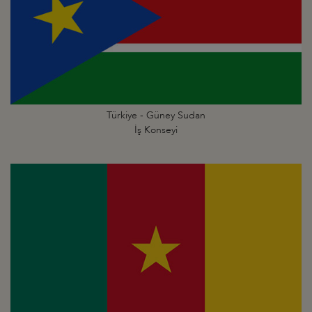
Türkiye - Güney Sudan
İş Konseyi