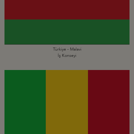
Türkiye - Malavi
İş Konseyi