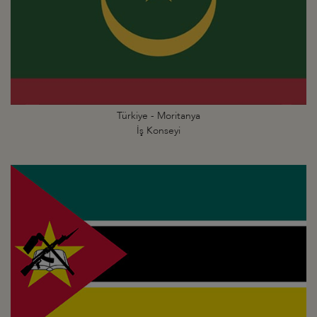
Türkiye - Moritanya
İş Konseyi