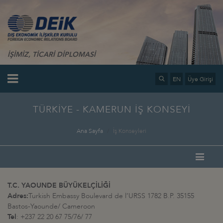
İŞİMİZ, TİCARİ DİPLOMASİ
EN
Üye Girişi
TÜRKİYE - KAMERUN İŞ KONSEYİ
Ana Sayfa
İş Konseyleri
T.C. YAOUNDE BÜYÜKELÇİLİĞİ
Adres:
Turkish Embassy Boulevard de l’URSS 1782 B.P. 35155
Bastos-Yaounde/ Cameroon
Tel
: +237 22 20 67 75/76/ 77