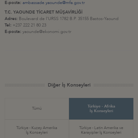
E-posta:
ambassade.yaounde@mfa.gov.tr
T.C. YAOUNDE TİCARET MÜŞAVİRLİĞİ
Adres:
Boulevard de l'URSS 1782 B.P. 35155 Bastos-Yaound
Tel:
+237 222 21 80 23
E-posta:
yaounde@ekonomi.gov.tr
Diğer İş Konseyleri
Türkiye - Afrika
Tümü
İş Konseyleri
Türkiye - Kuzey Amerika
Türkiye - Latin Amerika ve
İş Konseyleri
Karayipler İş Konseyleri