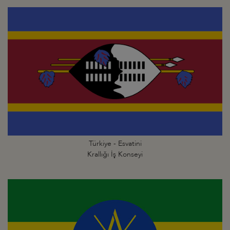
Türkiye - Esvatini
Krallığı İş Konseyi