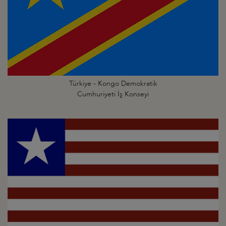
Türkiye - Kongo Demokratik
Cumhuriyeti İş Konseyi