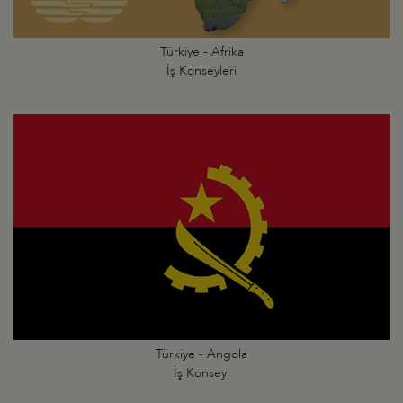
Türkiye - Afrika
İş Konseyleri
Türkiye - Angola
İş Konseyi