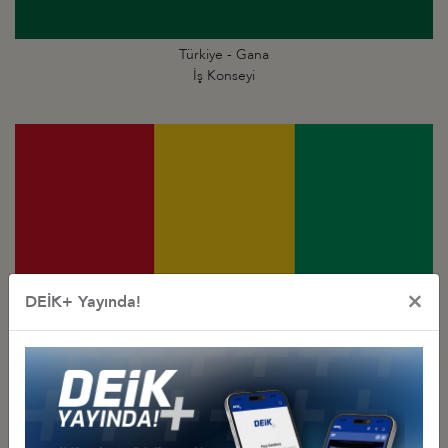
Türkiye - Gana
İş Konseyi
×
DEİK+ Yayında!
Türkiye - Gine
İş Konseyi