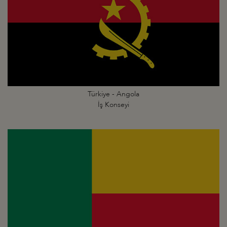
Türkiye - Angola
İş Konseyi