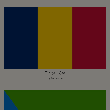
Türkiye - Çad
İş Konseyi