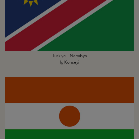
Türkiye - Namibya
İş Konseyi