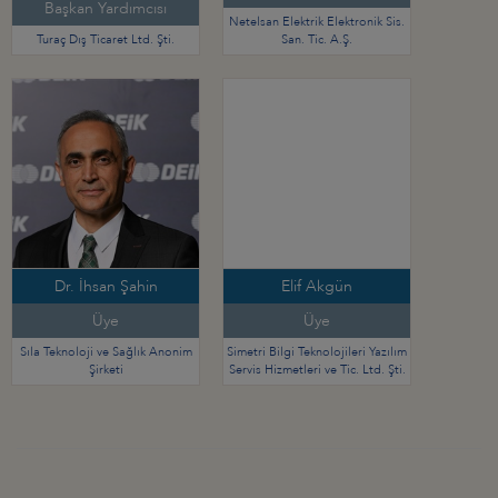
Başkan Yardımcısı
Netelsan Elektrik Elektronik Sis.
Turaç Dış Ticaret Ltd. Şti.
San. Tic. A.Ş.
Dr. İhsan Şahin
Elif Akgün
Üye
Üye
Sıla Teknoloji ve Sağlık Anonim
Simetri Bilgi Teknolojileri Yazılım
Şirketi
Servis Hizmetleri ve Tic. Ltd. Şti.