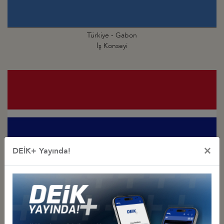
Türkiye - Gabon
İş Konseyi
×
DEİK+ Yayında!
Türkiye - Gambiya
İş Konseyi