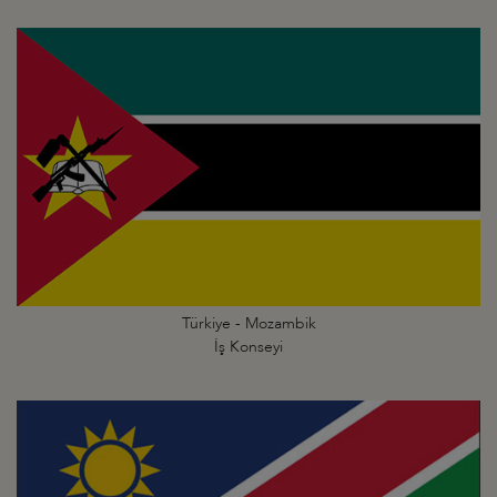
Türkiye - Mozambik
İş Konseyi