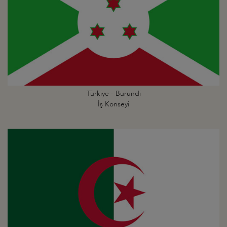
Türkiye - Burundi
İş Konseyi