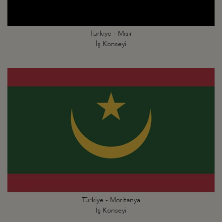
Türkiye - Mısır
İş Konseyi
Türkiye - Moritanya
İş Konseyi