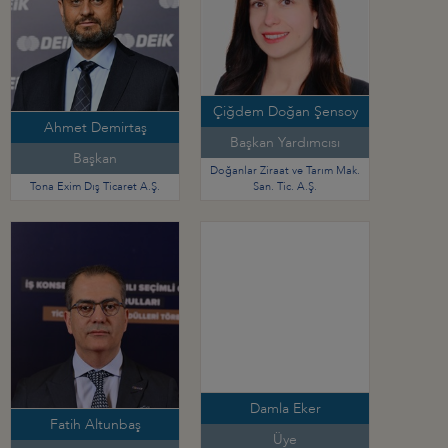
Çiğdem Doğan Şensoy
Ahmet Demirtaş
Başkan Yardımcısı
Başkan
Doğanlar Ziraat ve Tarım Mak.
Tona Exim Dış Ticaret A.Ş.
San. Tic. A.Ş.
Damla Eker
Fatih Altunbaş
Üye