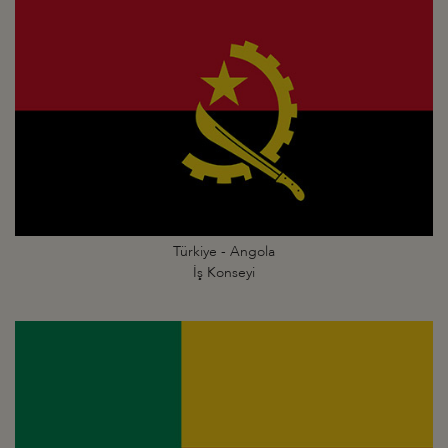
Türkiye - Angola
İş Konseyi