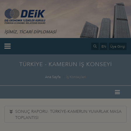
İŞİMİZ, TİCARİ DİPLOMASİ
EN
Üye Girişi
TÜRKİYE - KAMERUN İŞ KONSEYİ
Ana Sayfa
İş Konseyleri
SONUÇ RAPORU: TÜRKİYE-KAMERUN YUVARLAK MASA
TOPLANTISI