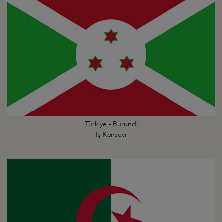
Türkiye - Burundi
İş Konseyi