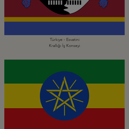
Türkiye - Esvatini
Krallığı İş Konseyi