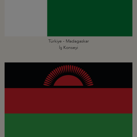
Türkiye - Madagaskar
İş Konseyi