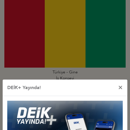
Türkiye - Gine
İş Konseyi
×
DEİK+ Yayında!