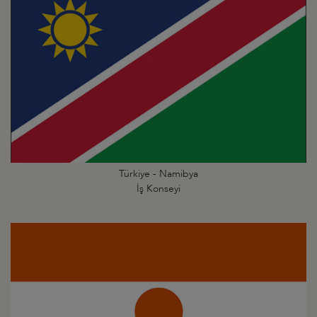
Türkiye - Namibya
İş Konseyi