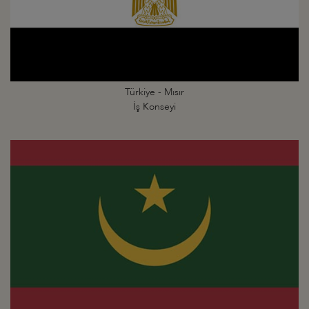
Türkiye - Mısır
İş Konseyi