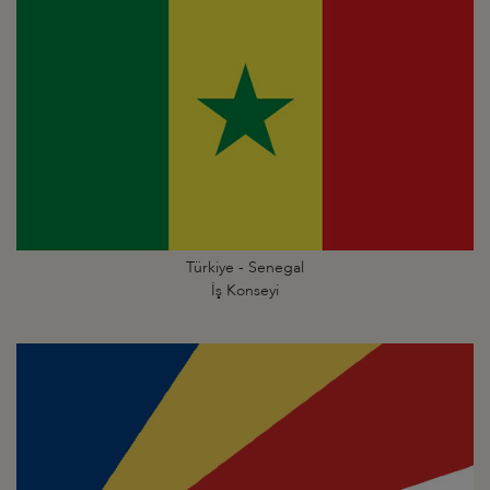
Türkiye - Senegal
İş Konseyi