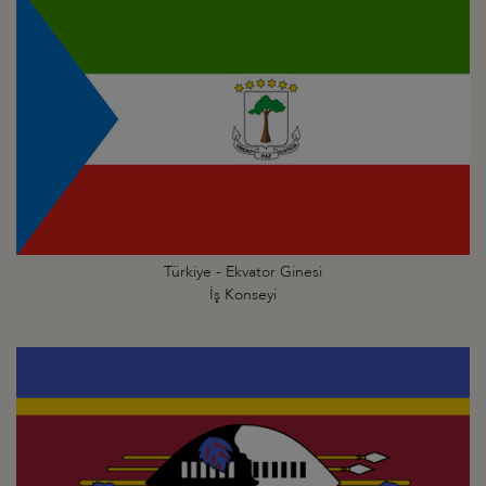
Türkiye - Ekvator Ginesi
İş Konseyi