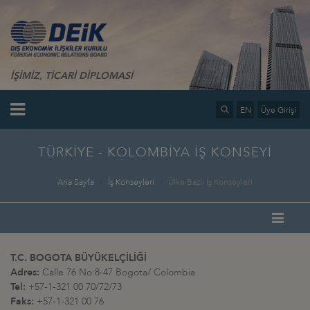
İŞİMİZ, TİCARİ DİPLOMASİ
EN
Üye Girişi
TÜRKİYE - KOLOMBİYA İŞ KONSEYİ
Ana Sayfa
İş Konseyleri
Ülke Bazlı İş Konseyleri
T.C. BOGOTA BÜYÜKELÇİLİĞİ
Adres:
Calle 76 No:8-47 Bogota/ Colombia
Tel:
+57-1-321 00 70/72/73
Faks:
+57-1-321 00 76