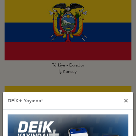
Türkiye - Ekvador
İş Konseyi
×
DEİK+ Yayında!