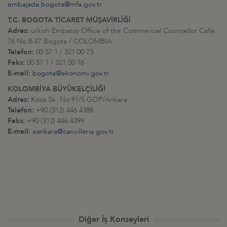
embajada.bogota@mfa.gov.tr
T.C. BOGOTA TİCARET MÜŞAVİRLİĞİ
Adres:
urkish Embassy Office of the Commercial Counsellor Calle
76 No:8-47 Bogota / COLOMBIA
Telefon:
00 57 1 / 321 00 73
Faks:
00 57 1 / 321 00 76
E-mail:
bogota@ekonomi.gov.tr
KOLOMBİYA BÜYÜKELÇİLİĞİ
Adres:
Koza Sk. No:91/5 GOP/Ankara
Telefon:
+90 (312) 446 4388
Faks:
+90 (312) 446 4399
E-mail:
eankara@cancilleria.gov.tr
Diğer İş Konseyleri