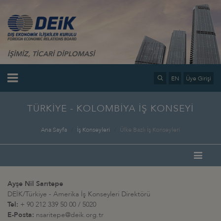
İŞİMİZ, TİCARİ DİPLOMASİ
EN
Üye Girişi
TÜRKİYE - KOLOMBİYA İŞ KONSEYİ
Ana Sayfa
İş Konseyleri
Ülke Bazlı İş Konseyleri
Ayşe Nil Sarıtepe
DEİK/Türkiye - Amerika İş Konseyleri Direktörü
Tel:
+ 90 212 339 50 00 / 5020
E-Posta:
nsaritepe@deik.org.tr