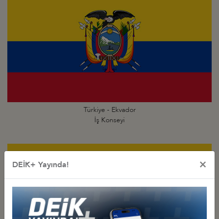
Türkiye - Ekvador
İş Konseyi
×
DEİK+ Yayında!