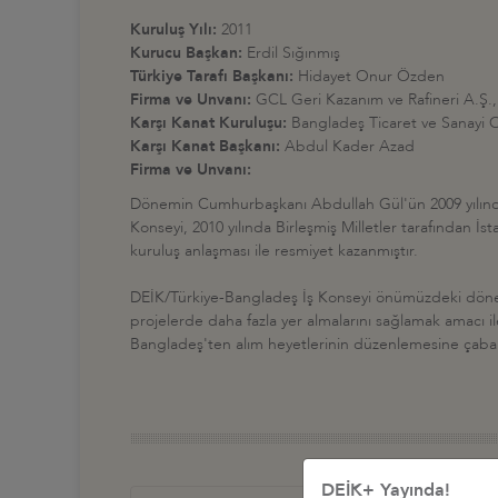
Kuruluş Yılı:
2011
Kurucu Başkan:
Erdil Sığınmış
Türkiye Tarafı Başkanı:
Hidayet Onur Özden
Firma ve Unvanı:
GCL Geri Kazanım ve Rafineri A.Ş.,
Karşı Kanat Kuruluşu:
Bangladeş Ticaret ve Sanayi 
Karşı Kanat Başkanı:
Abdul Kader Azad
Firma ve Unvanı:
Dönemin Cumhurbaşkanı Abdullah Gül'ün 2009 yılında H
Konseyi, 2010 yılında Birleşmiş Milletler tarafından 
kuruluş anlaşması ile resmiyet kazanmıştır.
DEİK/Türkiye-Bangladeş İş Konseyi önümüzdeki dönemde
projelerde daha fazla yer almalarını sağlamak amacı il
Bangladeş'ten alım heyetlerinin düzenlemesine çaba 
DEİK+ Yayında!