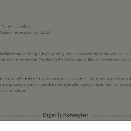
 Yönetici Direktör
Odaları Federasyonu (FBCCI)
indistan ve Bangladeş'e yapmış oldukları resmi ziyaretler vesilesi ile 
İstanbul'da düzenlenen Dördüncü En Az Gelişmiş Ülkeler Konferansı vesiles
 öncelikle iki ülke iş dünyalarının birbirlerini daha yakından tanımalar
e Bangladeş'e yönelik çeşitli heyet ziyaretleri gerçekleştirirken bir yan
sarf etmektedir.
Diğer İş Konseyleri