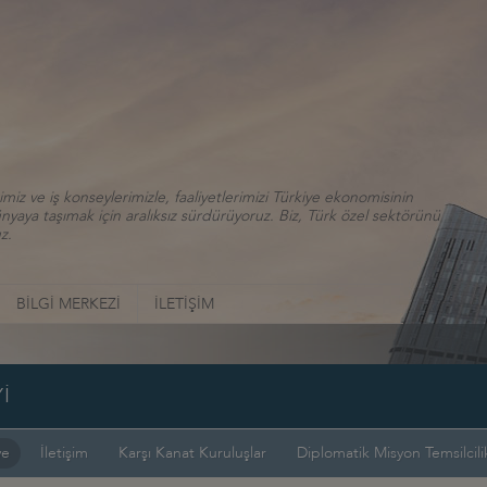
iz ve iş konseylerimizle, faaliyetlerimizi Türkiye ekonomisinin
aya taşımak için aralıksız sürdürüyoruz. Biz, Türk özel sektörünü
z.
BİLGİ MERKEZİ
İLETİŞİM
İ
ye
İletişim
Karşı Kanat Kuruluşlar
Diplomatik Misyon Temsilcilik