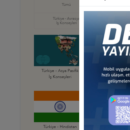
Türkiye
Tümü
İş Ko
Türkiye - Avrasya
Türkiye
İş Konseyleri
İş Ko
Türkiye - Asya Pasifik
Türkiye - Avustraly
İş Konseyleri
İş Konseyi
Türkiye - Hindistan
Türkiye - Hong Ko