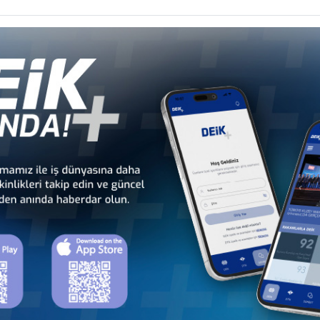
 - Afrika
Türkiye - Kuzey Amerika
Türkiye - Lat
nseyleri
İş Konseyleri
Karayipler İ
 - Avrupa
Türkiye - Orta Doğu ve
Sekt
nseyleri
Körfez İş Konseyleri
İş Kon
a
Türkiye - Bangladeş
Türkiye - Çin
T
İş Konseyi
İş Konseyi
ng
Türkiye - Japonya
Türkiye - Kamboçya