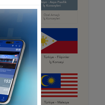
in Amerika ve
Türkiye - Asya Pasifik
ş Konseyleri
İş Konseyleri
örel
Özel Amaçlı
seyleri
İş Konseyleri
ürkiye - Endonezya
Türkiye - Filipinler
İş Konseyi
İş Konseyi
Türkiye - Kore
Türkiye - Malezya