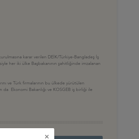
kurulmasına karar verilen DEİK/Türkiye-Bangladeş İş
iyle her iki ülke Başbakanının şahitliğinde imzalanan
ını ve Türk firmalarının bu ülkede yürütülen
dan da Ekonomi Bakanlığı ve KOSGEB iş birliği ile
×