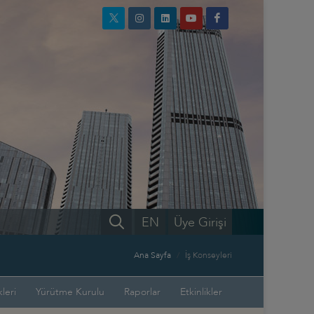
EN
Üye Girişi
Ana Sayfa
İş Konseyleri
leri
Yürütme Kurulu
Raporlar
Etkinlikler