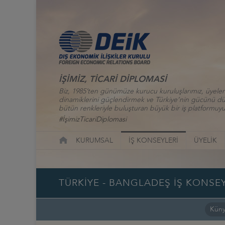
İŞİMİZ, TİCARİ DİPLOMASİ
Biz, 1985’ten günümüze kurucu kuruluşlarımız, üyelerim
dinamiklerini güçlendirmek ve Türkiye’nin gücünü düny
bütün renkleriyle buluşturan büyük bir iş platformuyu
#İşimizTicariDiplomasi
KURUMSAL
İŞ KONSEYLERİ
ÜYELİK
TÜRKİYE - BANGLADEŞ İŞ KONSEY
Kün