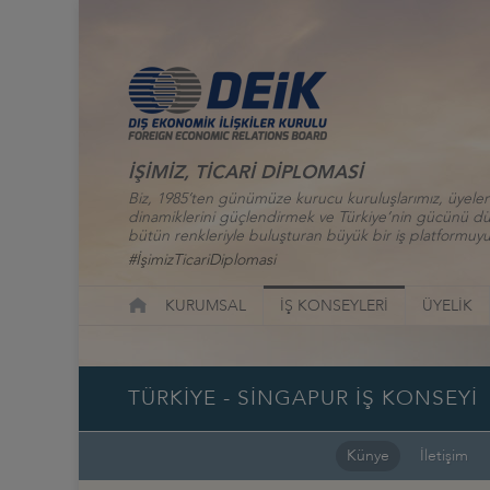
İŞİMİZ, TİCARİ DİPLOMASİ
Biz, 1985’ten günümüze kurucu kuruluşlarımız, üyelerim
dinamiklerini güçlendirmek ve Türkiye’nin gücünü düny
bütün renkleriyle buluşturan büyük bir iş platformuyu
#İşimizTicariDiplomasi
KURUMSAL
İŞ KONSEYLERİ
ÜYELİK
TÜRKİYE - SİNGAPUR İŞ KONSEYİ
Künye
İletişim