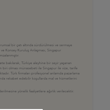
 kurumsal bir çatı altında sürdürülmesi ve sermaye
iş ve Konsey Kuruluş Anlaşması, Singapur
mzalanmıştır.
arete bakılarak, Türkiye aleyhine bir seyir yaşanan
 biri olması münasebeti ile Singapur ile vize, tarife
maktadır. Türk firmaları profesyonel anlamda pazarlama
arda rekabet edebilir koşullarda mal ve hizmetlerini
lmesine yönelik faaliyetlere ağırlık verilecektir.