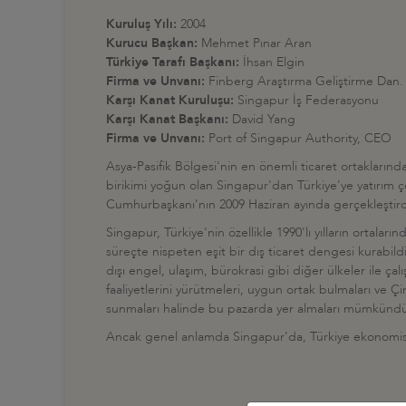
Kuruluş Yılı:
2004
Kurucu Başkan:
Mehmet Pınar Aran
Türkiye Tarafı Başkanı:
İhsan Elgin
Firma ve Unvanı:
Finberg Araştırma Geliştirme Dan.
Karşı Kanat Kuruluşu:
Singapur İş Federasyonu
Karşı Kanat Başkanı:
David Yang
Firma ve Unvanı:
Port of Singapur Authority, CEO
Asya-Pasifik Bölgesi'nin en önemli ticaret ortaklarında
birikimi yoğun olan Singapur'dan Türkiye'ye yatırım 
Cumhurbaşkanı'nın 2009 Haziran ayında gerçekleştirdi
Singapur, Türkiye'nin özellikle 1990'lı yılların ortaları
süreçte nispeten eşit bir dış ticaret dengesi kurabild
dışı engel, ulaşım, bürokrasi gibi diğer ülkeler ile ç
faaliyetlerini yürütmeleri, uygun ortak bulmaları ve Ç
sunmaları halinde bu pazarda yer almaları mümkündür
Ancak genel anlamda Singapur'da, Türkiye ekonomisi ve 