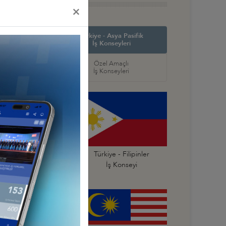
×
in Amerika ve
Türkiye - Asya Pasifik
ş Konseyleri
İş Konseyleri
örel
Özel Amaçlı
seyleri
İş Konseyleri
ürkiye - Endonezya
Türkiye - Filipinler
İş Konseyi
İş Konseyi