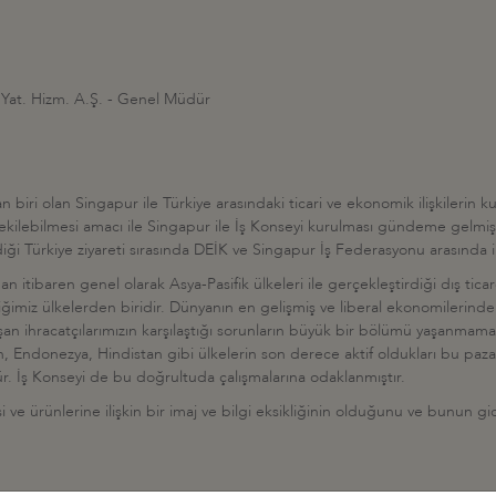
 Yat. Hizm. A.Ş. - Genel Müdür
n biri olan Singapur ile Türkiye arasındaki ticari ve ekonomik ilişkilerin
çekilebilmesi amacı ile Singapur ile İş Konseyi kurulması gündeme gelm
ği Türkiye ziyareti sırasında DEİK ve Singapur İş Federasyonu arasında i
ndan itibaren genel olarak Asya-Pasifik ülkeleri ile gerçekleştirdiği dış tic
iğimiz ülkelerden biridir. Dünyanın en gelişmiş ve liberal ekonomilerinden
alışan ihracatçılarımızın karşılaştığı sorunların büyük bir bölümü yaşanma
in, Endonezya, Hindistan gibi ülkelerin son derece aktif oldukları bu paz
. İş Konseyi de bu doğrultuda çalışmalarına odaklanmıştır.
ürünlerine ilişkin bir imaj ve bilgi eksikliğinin olduğunu ve bunun gideri