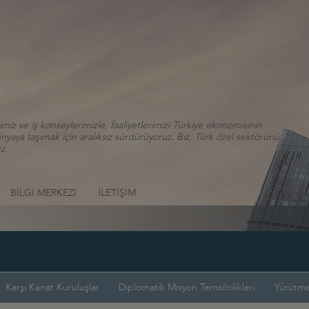
iz ve iş konseylerimizle, faaliyetlerimizi Türkiye ekonomisinin
aya taşımak için aralıksız sürdürüyoruz. Biz, Türk özel sektörünü
z.
BİLGİ MERKEZİ
İLETİŞİM
Karşı Kanat Kuruluşlar
Diplomatik Misyon Temsilcilikleri
Yürütme