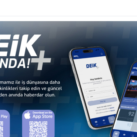
Diğer İş Konseyleri
 - Afrika
Türkiye - Kuzey Amerika
Türkiye - Lat
nseyleri
İş Konseyleri
Karayipler İ
 - Avrupa
Türkiye - Orta Doğu ve
Sekt
nseyleri
Körfez İş Konseyleri
İş Kon
a
Türkiye - Bangladeş
Türkiye - Çin
T
İş Konseyi
İş Konseyi