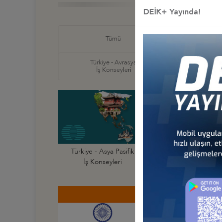
DEİK+ Yayında!
Türkiye
Tümü
İş Ko
Türkiye - Avrasya
Türkiye
İş Konseyleri
İş Ko
Türkiye - Asya Pasifik
Türkiye - Avustraly
İş Konseyleri
İş Konseyi