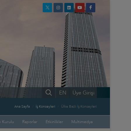
EN
Üye Girişi
Ana Sayfa
İş Konseyleri
Ülke Bazlı İş Konseyleri
 Kurulu
Raporlar
Etkinlikler
Multimedya