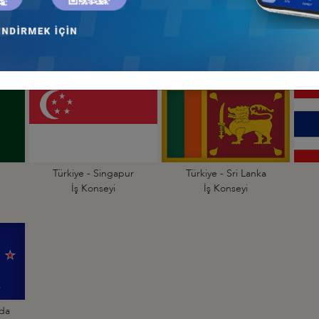
ng
Türkiye - Japonya
Türkiye - Kamboçya
İş Konseyi
İş Konseyi
Türkiye - Singapur
Türkiye - Sri Lanka
İş Konseyi
İş Konseyi
nda