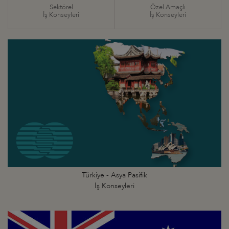
Sektörel
Özel Amaçlı
İş Konseyleri
İş Konseyleri
Türkiye - Asya Pasifik
İş Konseyleri