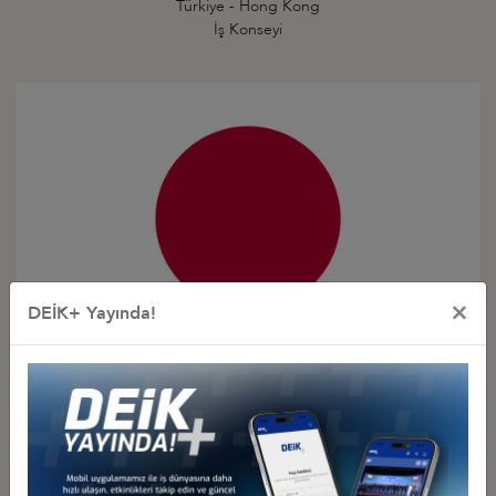
Türkiye - Hong Kong
İş Konseyi
×
DEİK+ Yayında!
Türkiye - Japonya
İş Konseyi