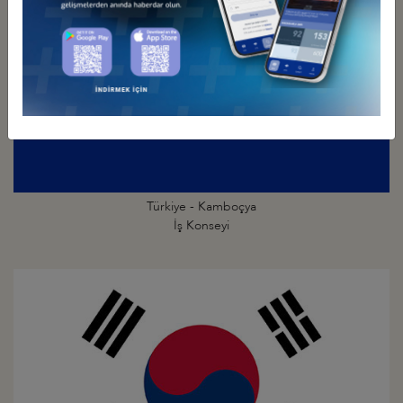
Türkiye - Kamboçya
İş Konseyi