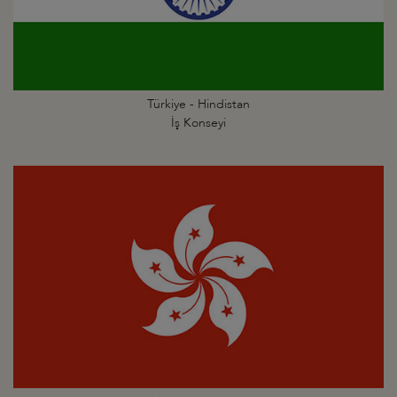
Türkiye - Hindistan
İş Konseyi