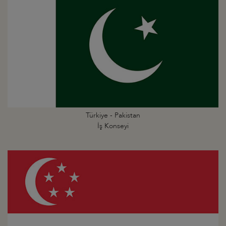
Türkiye - Pakistan
İş Konseyi