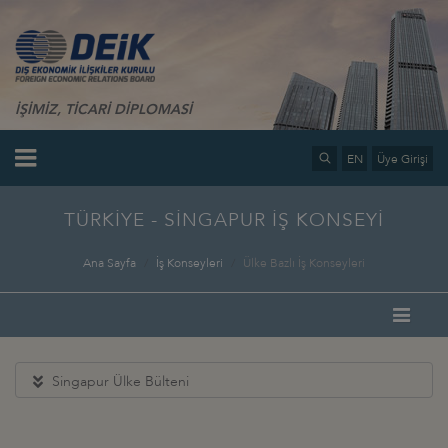
İŞİMİZ, TİCARİ DİPLOMASİ
EN
Üye Girişi
TÜRKİYE - SİNGAPUR İŞ KONSEYİ
Ana Sayfa
İş Konseyleri
Ülke Bazlı İş Konseyleri
Singapur Ülke Bülteni