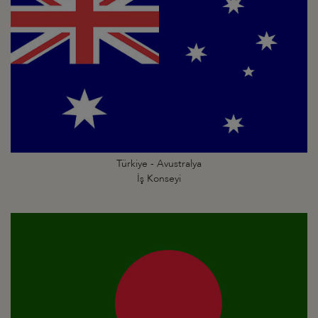
Türkiye - Avustralya
İş Konseyi