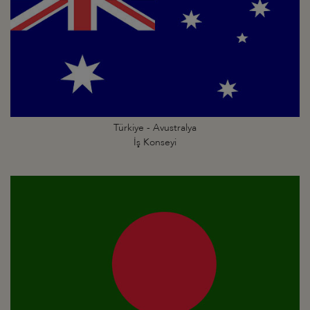
Türkiye - Avustralya
İş Konseyi