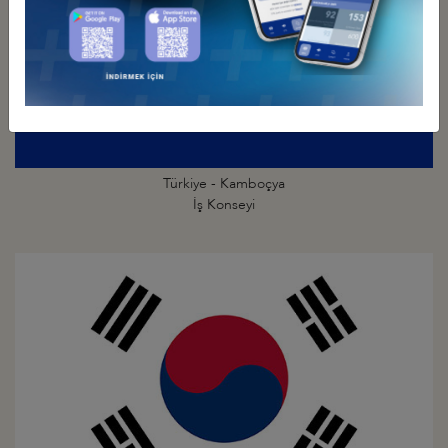
Türkiye - Kamboçya
İş Konseyi