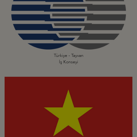
Türkiye - Tayvan
İş Konseyi