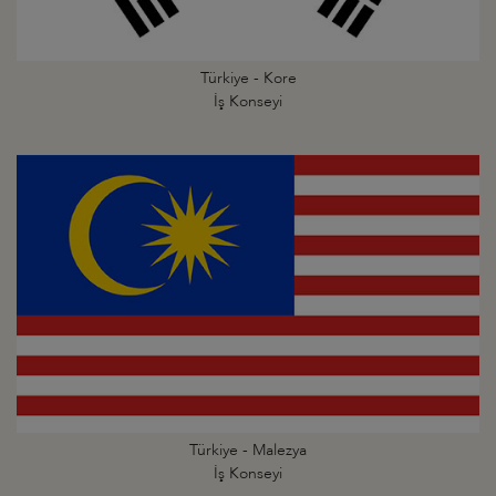
Türkiye - Kore
İş Konseyi
Türkiye - Malezya
İş Konseyi