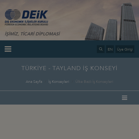
İŞİMİZ, TİCARİ DİPLOMASİ
EN
Üye Girişi
TÜRKİYE - TAYLAND İŞ KONSEYİ
Ana Sayfa
İş Konseyleri
Ülke Bazlı İş Konseyleri