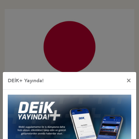
×
DEİK+ Yayında!
Türkiye - Japonya
İş Konseyi