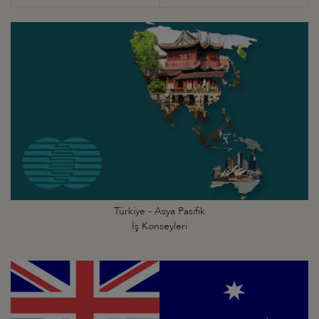
Türkiye - Asya Pasifik
İş Konseyleri