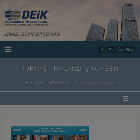
İŞİMİZ, TİCARİ DİPLOMASİ
EN
Üye Girişi
TÜRKİYE - TAYLAND İŞ KONSEYİ
Ana Sayfa
İş Konseyleri
Ülke Bazlı İş Konseyleri