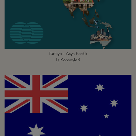
Türkiye - Asya Pasifik
İş Konseyleri