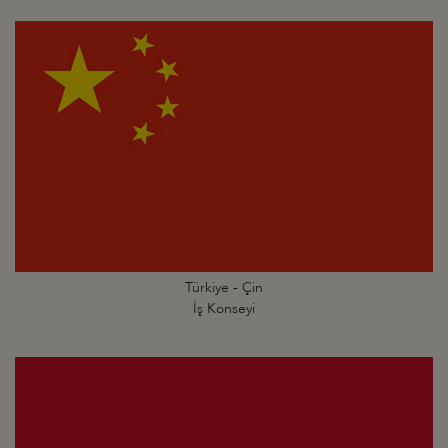
Türkiye - Çin
İş Konseyi