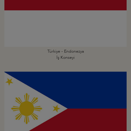
Türkiye - Endonezya
İş Konseyi