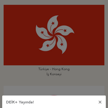
Türkiye - Hong Kong
İş Konseyi
×
DEİK+ Yayında!