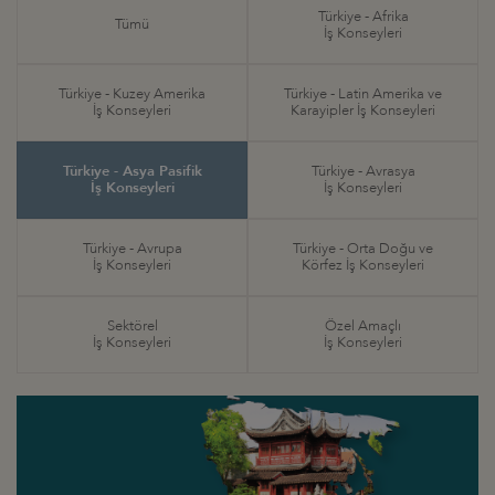
Türkiye - Afrika
Tümü
İş Konseyleri
Türkiye - Kuzey Amerika
Türkiye - Latin Amerika ve
İş Konseyleri
Karayipler İş Konseyleri
Türkiye - Asya Pasifik
Türkiye - Avrasya
İş Konseyleri
İş Konseyleri
Türkiye - Avrupa
Türkiye - Orta Doğu ve
İş Konseyleri
Körfez İş Konseyleri
Sektörel
Özel Amaçlı
İş Konseyleri
İş Konseyleri